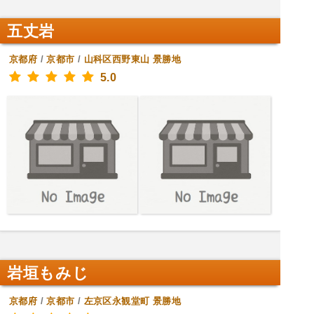
五丈岩
京都府
/
京都市
/
山科区西野東山
景勝地
5.0
岩垣もみじ
京都府
/
京都市
/
左京区永観堂町
景勝地