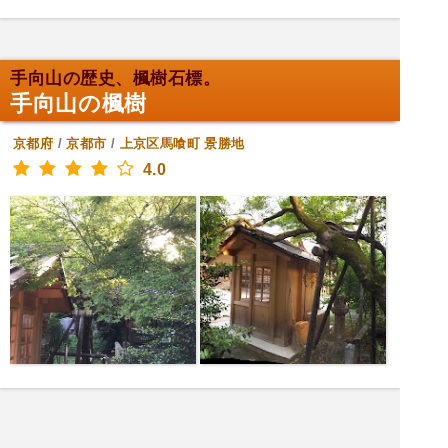
手向山の歴史、楓樹石標。
手向山の楓樹
京都府
/
京都市
/
上京区馬喰町
景勝地
4.0