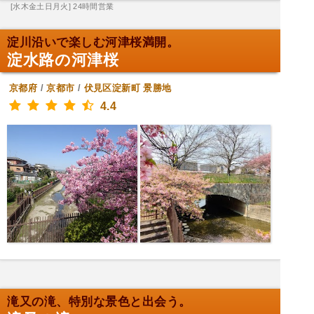
[水木金土日月火] 24時間営業
淀川沿いで楽しむ河津桜満開。
淀水路の河津桜
京都府
/
京都市
/
伏見区淀新町
景勝地
4.4
滝又の滝、特別な景色と出会う。