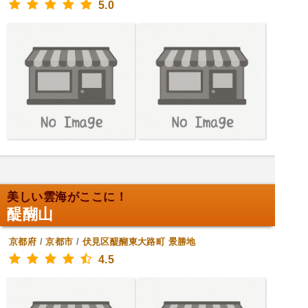
5.0
美しい雲海がここに！
醍醐山
京都府
/
京都市
/
伏見区醍醐東大路町
景勝地
4.5