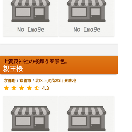
上賀茂神社の桜舞う春景色。
親王桜
京都府
/
京都市
/
北区上賀茂本山
景勝地
4.3