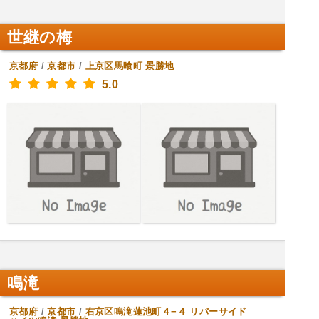
世継の梅
京都府
/
京都市
/
上京区馬喰町
景勝地
5.0
鳴滝
京都府
/
京都市
/
右京区鳴滝蓮池町４−４ リバーサイド