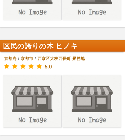
区民の誇りの木 ヒノキ
京都府
/
京都市
/
西京区大枝西長町
景勝地
5.0