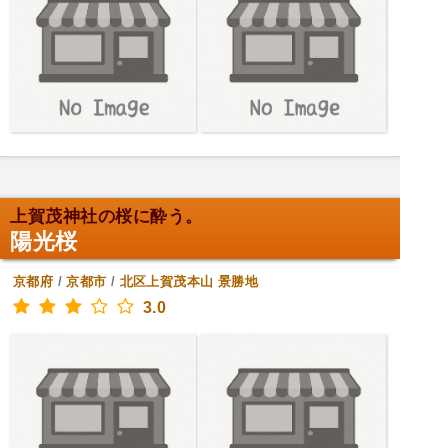
上賀茂神社の桜に酔う。
陽光桜
京都府
/
京都市
/
北区上賀茂本山
景勝地
3.0