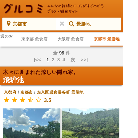
京都市
景勝地
周辺のお
東京都 飲食店
大阪府 飲食店
京都市 景勝地
店
全
98
件
|<<
1
2
3
4
次
>>|
木々に囲まれた涼しい隠れ家。
飛騨池
京都府
/
京都市
/
左京区岩倉長谷町
景勝地
3.5