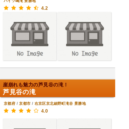
ハイツ鳴滝
景勝地
4.2
崖崩れも魅力の芦見谷の滝！
芦見谷の滝
京都府
/
京都市
/
右京区京北細野町滝谷
景勝地
4.0