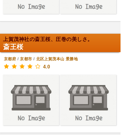
上賀茂神社の斎王桜、圧巻の美しさ。
斎王桜
京都府
/
京都市
/
北区上賀茂本山
景勝地
4.0