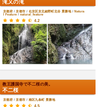
滝又の滝
京都府
/
京都市
/
右京区京北細野町北谷
景勝地
/
Natura
l Feature
/
natural_feature
4.2
教王護国寺で不二桜の美。
不二桜
京都府
/
京都市
/
南区九条町
景勝地
4.5