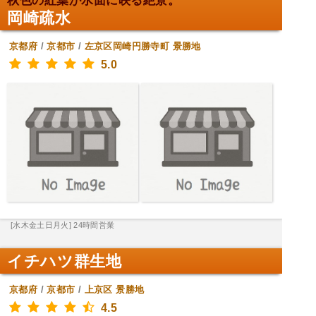
秋色の紅葉が水面に映る絶景。
岡崎疏水
京都府
/
京都市
/
左京区岡崎円勝寺町
景勝地
5.0
[水木金土日月火] 24時間営業
イチハツ群生地
京都府
/
京都市
/
上京区
景勝地
4.5