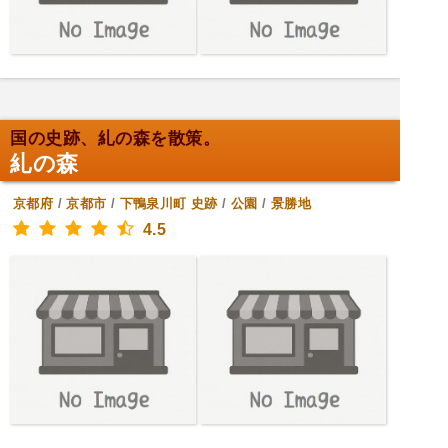
国の史跡、糺の森を散策。
糺の森
京都府
/
京都市
/
下鴨泉川町
史跡
/
公園
/
景勝地
4.5