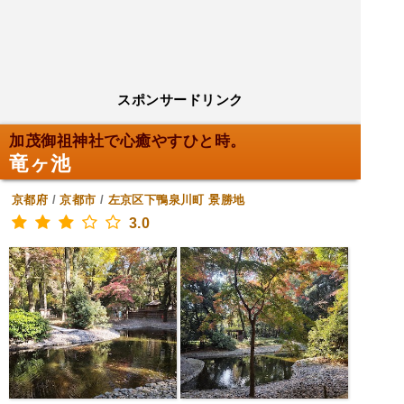
スポンサードリンク
加茂御祖神社で心癒やすひと時。
竜ヶ池
京都府
/
京都市
/
左京区下鴨泉川町
景勝地
3.0