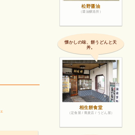
松野醤油
（醤油醸造所）
懐かしの味、餅うどんと天
丼。
相生餅食堂
ェ
（定食屋 / 蕎麦店 / うどん屋）