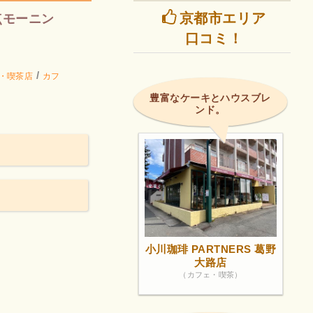
京都市エリア
点モーニン
口コミ！
/
・喫茶店
カフ
豊富なケーキとハウスブレ
ンド。
小川珈琲 PARTNERS 葛野
大路店
（カフェ・喫茶）