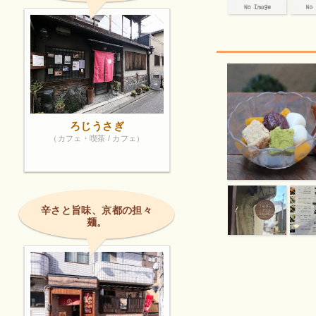
ろじうさぎ
（カフェ・喫茶 / カフェ）
辛さと旨味、京都の担々
麺。