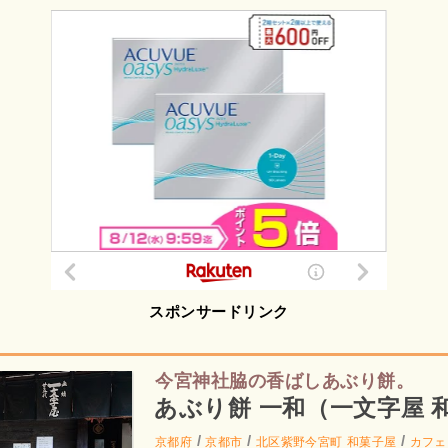
スポンサードリンク
今宮神社脇の香ばしあぶり餅。
あぶり餅 一和（一文字屋 
/
/
/
京都府
京都市
北区紫野今宮町
和菓子屋
カフェ