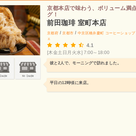
京都本店で味わう、ボリューム満
グ！
前田珈琲 室町本店
/
/
京都府
京都市
中京区橋弁慶町
コーヒーショップ
ェ
4.1
[木金土日月火水] 7:00～18:00
彼と2人で、モーニングで訪れました。
平日の12時頃に来店。