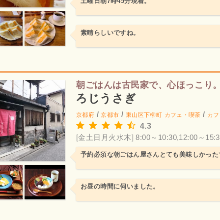
土曜日朝7時45分現着。
素晴らしいですね。
朝ごはんは古民家で、心ほっこり
ろじうさぎ
/
/
/
京都府
京都市
東山区下柳町
カフェ・喫茶
カフ
4.3
[金土日月火水木] 8:00～10:30,12:00～15:3
予約必須な朝ごはん屋さんとても美味しかった
お昼の時間に伺いました。