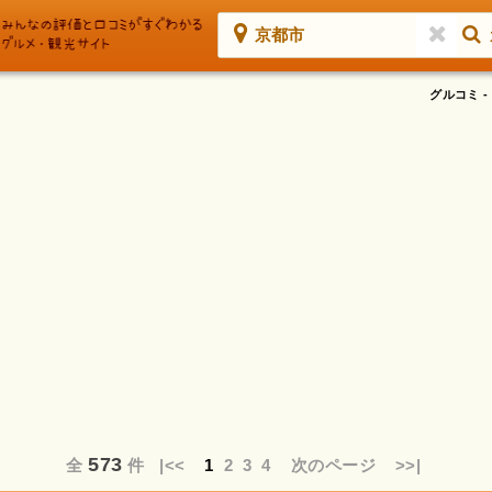
京都市
グルコミ 
573
全
件
|<<
1
2
3
4
次のページ
>>|