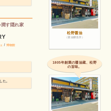
心潤す隠れ家
松野醤油
RY
（醤油醸造所）
/
ェ
博物館
1805年創業の醤油蔵、松野
の旨味。
した。