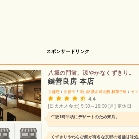
スポンサードリンク
八坂の門前、涼やかなくずきり。
鍵善良房 本店
/
/
/
京都府
京都市
東山区祇園町北側
和菓子屋
カフ
4.4
[日火水木金土] 9:30～18:00
[月] 定休日
午後1時半頃にデザートのため来店。
くずきりやわらび餅が有名な京都の老舗甘味処