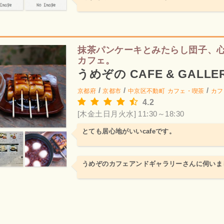
抹茶パンケーキとみたらし団子、
カフェ。
うめぞの CAFE & GALLE
/
/
/
京都府
京都市
中京区不動町
カフェ・喫茶
カフ
4.2
[木金土日月火水] 11:30～18:30
とても居心地がいいcafeです。
うめぞのカフェアンドギャラリーさんに伺いま