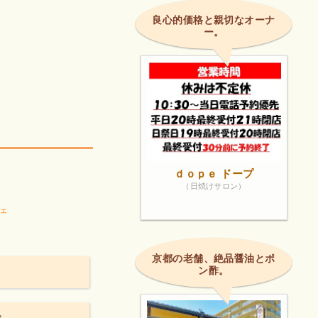
良心的価格と親切なオーナ
ー。
ｄｏｐｅ ドープ
（日焼けサロン）
ェ
京都の老舗、絶品醤油とポ
ン酢。
。