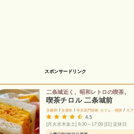
スポンサードリンク
二条城近く、昭和レトロの喫茶。
喫茶チロル 二条城前
/
/
/
京都府
京都市
中京区門前町
カフェ・喫茶
カフ
4.5
[月火水木金土] 6:30～17:00
[日] 定休日