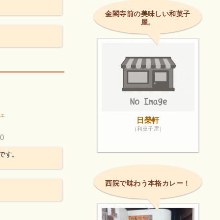
金閣寺前の美味しい和菓子
屋。
。
ェ
日榮軒
（和菓子屋）
0
です。
西院で味わう本格カレー！