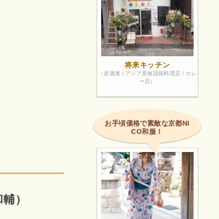
将来キッチン
（居酒屋 / アジア系無国籍料理店 / カレ
ー店）
お手頃価格で素敵な京都NI
CO和服！
和輔）