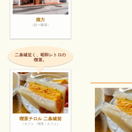
煌力
（担々麺屋）
二条城近く、昭和レトロの
喫茶。
喫茶チロル 二条城前
（カフェ・喫茶 / カフェ）