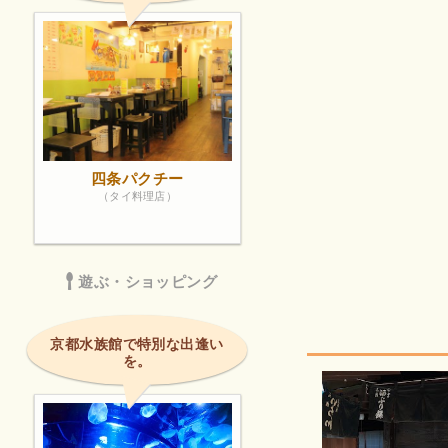
四条パクチー
（タイ料理店）
遊ぶ・ショッピング
京都水族館で特別な出逢い
を。