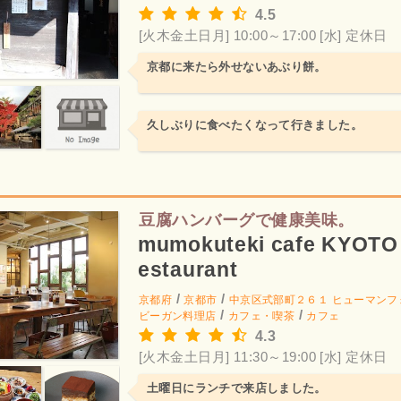
4.5
[火木金土日月] 10:00～17:00
[水] 定休日
京都に来たら外せないあぶり餅。
久しぶりに食べたくなって行きました。
豆腐ハンバーグで健康美味。
mumokuteki cafe KYOTO 
estaurant
/
/
京都府
京都市
中京区式部町２６１ ヒューマンフォ
/
/
ビーガン料理店
カフェ・喫茶
カフェ
4.3
[火木金土日月] 11:30～19:00
[水] 定休日
土曜日にランチで来店しました。