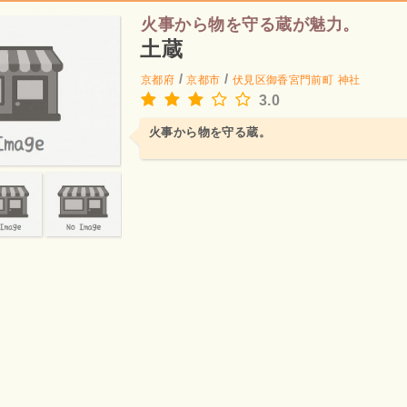
火事から物を守る蔵が魅力。
土蔵
/
/
京都府
京都市
伏見区御香宮門前町
神社
3.0
火事から物を守る蔵。