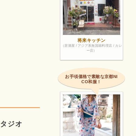
将来キッチン
（居酒屋 / アジア系無国籍料理店 / カレ
ー店）
お手頃価格で素敵な京都NI
CO和服！
スタジオ
オ