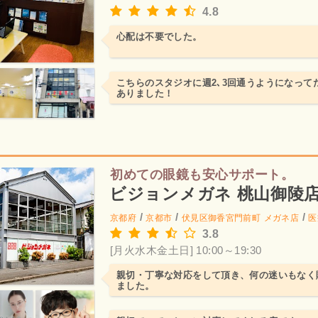
4.8
心配は不要でした。
こちらのスタジオに週2､3回通うようになって
ありました！
初めての眼鏡も安心サポート。
ビジョンメガネ 桃山御陵
/
/
/
京都府
京都市
伏見区御香宮門前町
メガネ店
医
3.8
[月火水木金土日] 10:00～19:30
親切・丁寧な対応をして頂き、何の迷いもなく
ました。