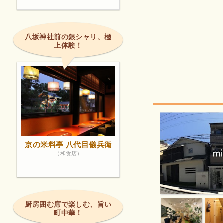
八坂神社前の銀シャリ、極
上体験！
京の米料亭 八代目儀兵衛
（和食店）
厨房囲む席で楽しむ、旨い
町中華！