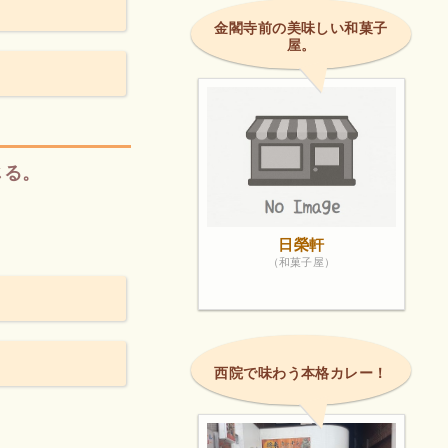
金閣寺前の美味しい和菓子
屋。
じる。
日榮軒
（和菓子屋）
西院で味わう本格カレー！