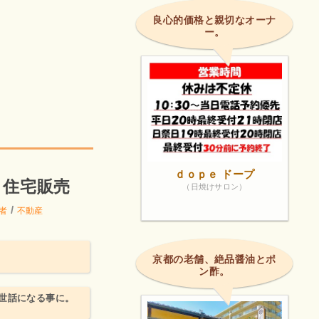
良心的価格と親切なオーナ
ー。
ｄｏｐｅ ドープ
ミ住宅販売
（日焼けサロン）
/
者
不動産
京都の老舗、絶品醤油とポ
ン酢。
世話になる事に。