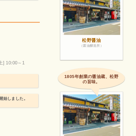
前
松野醤油
（醤油醸造所）
土] 10:00～1
1805年創業の醤油蔵、松野
の旨味。
開始しました。