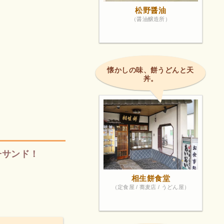
松野醤油
（醤油醸造所）
懐かしの味、餅うどんと天
丼。
子サンド！
相生餅食堂
（定食屋 / 蕎麦店 / うどん屋）