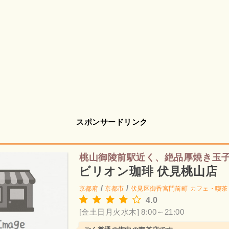
スポンサードリンク
桃山御陵前駅近く、絶品厚焼き玉
ビリオン珈琲 伏見桃山店
/
/
京都府
京都市
伏見区御香宮門前町
カフェ・喫茶
4.0
[金土日月火水木] 8:00～21:00