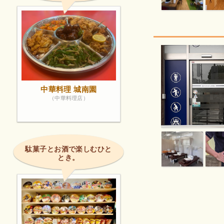
中華料理 城南園
（中華料理店）
駄菓子とお酒で楽しむひと
とき。