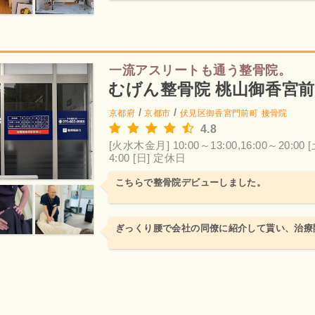
一流アスリートも通う整骨院。
むげん整骨院 桃山御香宮
/
/
京都府
京都市
伏見区御香宮門前町
接骨院
4.8
[火水木金月] 10:00～13:00,16:00～20:00
[
4:00
[日] 定休日
こちらで整骨院デビューしました。
ぎっくり腰で会社の同僚に紹介して貰い、治療