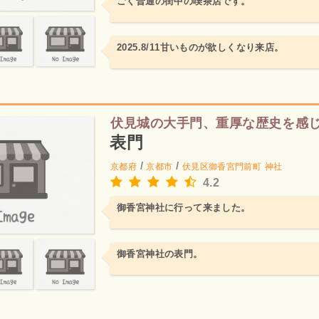
ごく普通の街中の喫茶店です。
2025.8/11甘いものが欲しくなり来店。
伏見城の大手門、重厚な歴史を感
表門
/
/
京都府
京都市
伏見区御香宮門前町
神社
4.2
御香宮神社に行って来ました。
御香宮神社の表門。