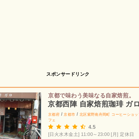
スポンサードリンク
京都で味わう美味なる自家焙煎。
京都西陣 自家焙煎珈琲 ガ
/
/
京都府
京都市
北区紫野南舟岡町
コーヒーショッ
フェ
4.5
[日火水木金土] 11:00～23:00
[月] 定休日