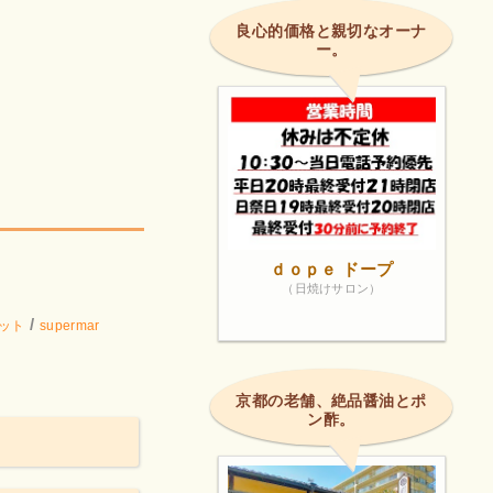
良心的価格と親切なオーナ
ー。
ｄｏｐｅ ドープ
（日焼けサロン）
/
ット
supermar
京都の老舗、絶品醤油とポ
ン酢。