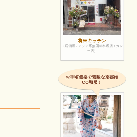
将来キッチン
（居酒屋 / アジア系無国籍料理店 / カレ
ー店）
お手頃価格で素敵な京都NI
CO和服！