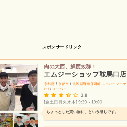
スポンサードリンク
肉の大西、鮮度抜群！
エムジーショップ鞍馬口店
/
/
京都府
京都市
北区紫野南舟岡町
スーパーマーケ
/
ket
スーパー
3.8
[金土日月火水木] 9:30～19:00
ちょっとした買い物に、という感じです。