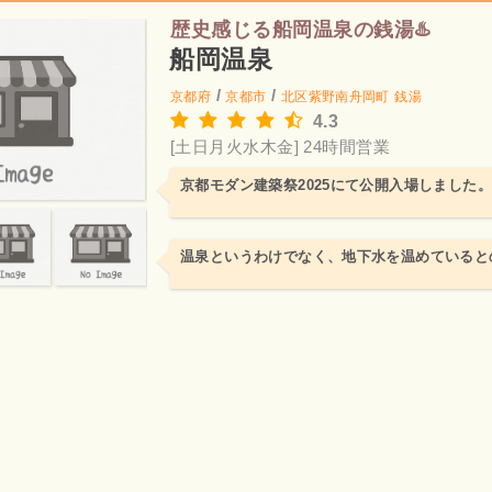
歴史感じる船岡温泉の銭湯♨️
船岡温泉
/
/
京都府
京都市
北区紫野南舟岡町
銭湯
4.3
[土日月火水木金] 24時間営業
京都モダン建築祭2025にて公開入場しました。
温泉というわけでなく、地下水を温めていると