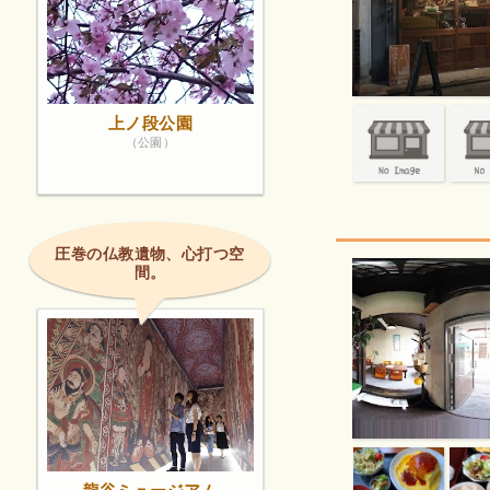
上ノ段公園
（公園）
圧巻の仏教遺物、心打つ空
間。