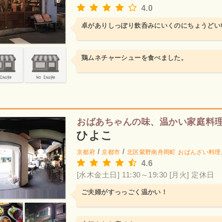
4.0
卓がありしっぽり飲呑みにいくのにちょうどい
鶏ムネチャーシューを食べました。
おばあちゃんの味、温かい家庭料
ひよこ
/
/
京都府
京都市
北区紫野南舟岡町
おばんざい料理
4.6
[水木金土日] 11:30～19:30
[月火] 定休日
ご夫婦がすっっごく温かい！