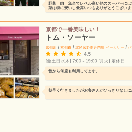
野菜 肉 魚全てレベル高い他のスーパーには
菜は特に安いし最高いつもありがとうございま
京都で一番美味しい！
トム・ソーヤー
/
/
/
京都府
京都市
北区紫野南舟岡町
ベーカリー
パ
4.5
[金土日水木] 7:00～19:00
[月火] 定休日
昔から何度も利用してます。
朝早く行きましたがお客さんがひっきりなしに