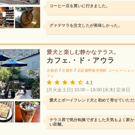
コーヒー豆を買いに行きました。
グァテマラを注文したが美味しかった。
愛犬と楽しむ静かなテラス。
カフェ.・ド・アウラ
/
/
京都府
京都市
北区紫野南舟岡町
コーヒーショッ
フェ
4.1
[月火金土日] 10:00～18:00
[水木] 定休日
愛犬とボーイフレンド犬と初めて寄せていただ
テラス席で気分転換でぎました天気もよく家か
い距離。