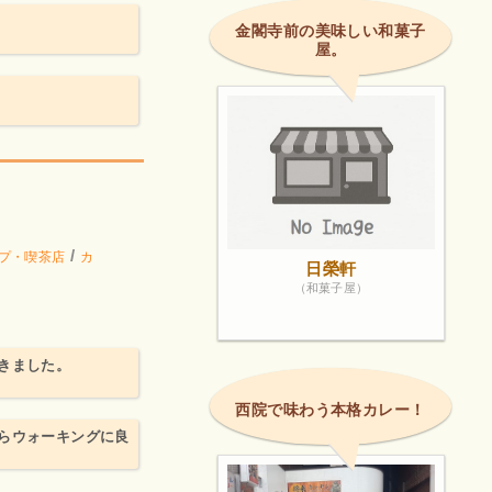
金閣寺前の美味しい和菓子
屋。
/
プ・喫茶店
カ
日榮軒
（和菓子屋）
きました。
西院で味わう本格カレー！
らウォーキングに良