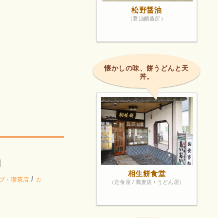
松野醤油
（醤油醸造所）
懐かしの味、餅うどんと天
丼。
ロ
相生餅食堂
/
プ・喫茶店
カ
（定食屋 / 蕎麦店 / うどん屋）