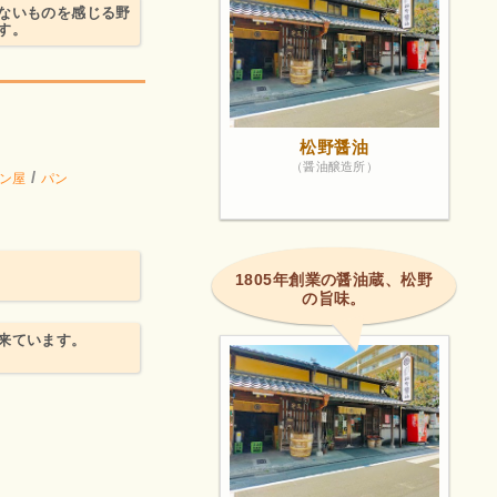
ないものを感じる野
す。
松野醤油
（醤油醸造所）
/
ン屋
パン
1805年創業の醤油蔵、松野
の旨味。
来ています。