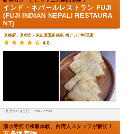
野菜カレーとビリヤニの絶品体験！
インド・ネパールレストラン FUJI
(FUJI INDIAN NEPALI RESTAURA
NT)
京都府
/
京都市
/
東山区五条橋東
南アジア料理店
4.8
[月火水木金土日] 11:00～22:00
清水寺前で和服体験、台湾人スタッフが親切！
五条坂着物