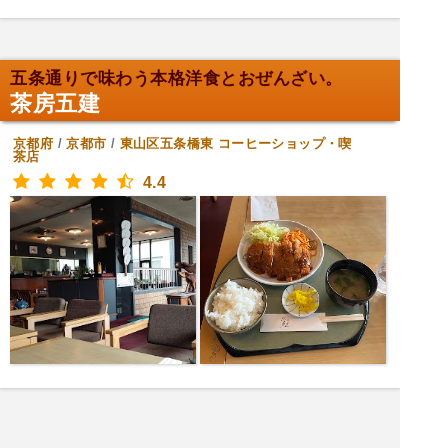
五条通りで味わう本格洋食とおぜんざい。
茶房五建
京都府
/
京都市
/
東山区五条橋東
コーヒーショップ・喫
茶店
4.4