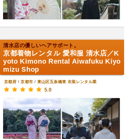
清水店の優しいヘアサポート。
京都着物レンタル 愛和服 清水店／K
yoto Kimono Rental Aiwafuku Kiyo
mizu Shop
京都府
/
京都市
/
東山区五条橋東
衣装レンタル業
5.0