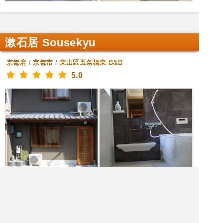
漱石居 Sousekyu
京都府
/
京都市
/
東山区五条橋東
B&B
5.0
|<<
1
2
3
4
次
>>|