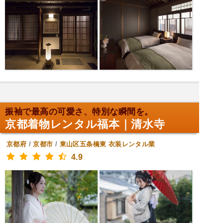
振袖で最高の可愛さ、特別な瞬間を。
京都着物レンタル福本｜清水寺
京都府
/
京都市
/
東山区五条橋東
衣装レンタル業
4.9