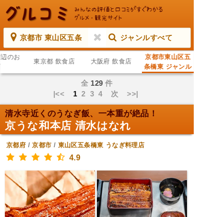
京都市 東山区五条
ジャンルすべて
周辺のお
京都市東山区五
東京都 飲食店
大阪府 飲食店
店
条橋東 ジャンル
すべて
全
129
件
|<<
1
2
3
4
次
>>|
清水寺近くのうなぎ飯、一本重が絶品！
京うな和本店 清水はなれ
京都府
/
京都市
/
東山区五条橋東
うなぎ料理店
4.9