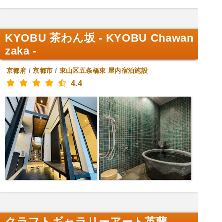
KYOBU 茶わん坂 - KYOBU Chawan
zaka -
京都府
/
京都市
/
東山区五条橋東
屋内宿泊施設
4.4
クラフトギャラリーアート英蘭