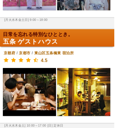
[月火水木金土日] 9:00～18:00
日常を忘れる特別なひととき。
五条 ゲストハウス
京都府
/
京都市
/
東山区五条橋東
宿泊所
4.5
[月火水木金土] 10:00～17:00
[日] 定休日