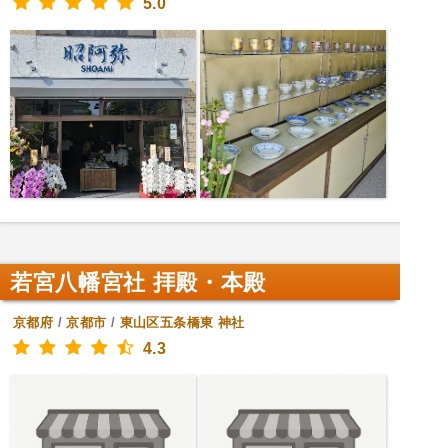
5.0
若宮八幡宮社 拝殿・本殿
京都府
/
京都市
/
東山区五条橋東
神社
4.3