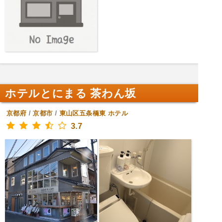
ホテルとにまる 茶わん坂
京都府
/
京都市
/
東山区五条橋東
ホテル
3.7