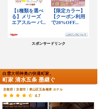
スポンサードリンク
白雲大明神奥の快適町家。
町家 清水五条 墨継ぐ
京都府
/
京都市
/
東山区五条橋東
ホテル
4.7