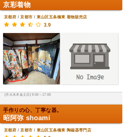
京彩着物
京都府
/
京都市
/
東山区五条橋東
着物販売店
3.9
[月火水木金土日] 9:00～17:00
手作りの心、丁寧な器。
昭阿弥 shoami
京都府
/
京都市
/
東山区五条橋東
陶磁器専門店