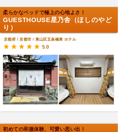
柔らかなベッドで極上の心地よさ！
GUESTHOUSE星乃舎（ほしのやど
り）
京都府
/
京都市
/
東山区五条橋東
ホテル
5.0
初めての和服体験、可愛い思い出！