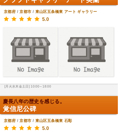
京都府
/
京都市
/
東山区五条橋東
アート ギャラリー
5.0
[月火水木金土日] 10:00～18:00
慶長八年の歴史を感じる。
覚信尼公碑
京都府
/
京都市
/
東山区五条橋東
石彫
5.0