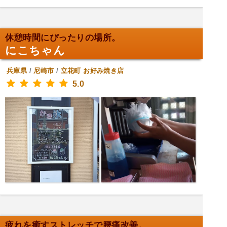
休憩時間にぴったりの場所。
にこちゃん
兵庫県
/
尼崎市
/
立花町
お好み焼き店
5.0
疲れを癒すストレッチで腰痛改善。