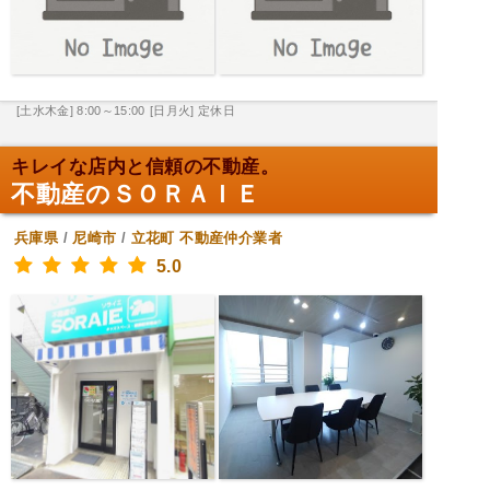
[土水木金] 8:00～15:00
[日月火] 定休日
キレイな店内と信頼の不動産。
不動産のＳＯＲＡＩＥ
兵庫県
/
尼崎市
/
立花町
不動産仲介業者
5.0