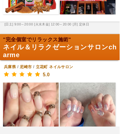
[日土] 9:00～20:00
[火水木金] 12:00～20:00
[月] 定休日
"完全個室でリラックス施術"
ネイル＆リラクゼーションサロンch
arme
兵庫県
/
尼崎市
/
立花町
ネイルサロン
5.0