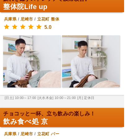
整体院Life up
兵庫県
/
尼崎市
/
立花町
整体
5.0
[日土] 10:00～17:00
[火水木金] 10:00～21:00
[月] 定休日
チョコッと一杯、立ち飲みの楽しみ！
飲み食べ処 京
兵庫県
/
尼崎市
/
立花町
バー