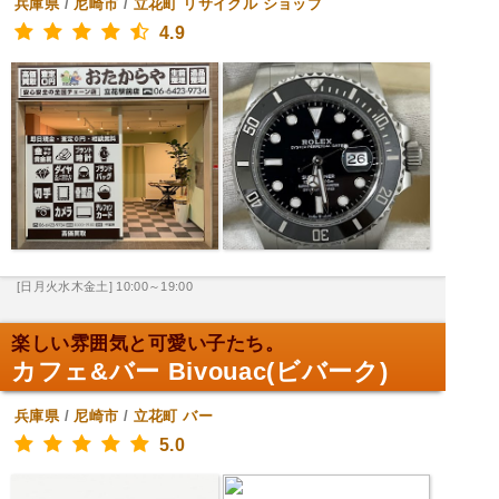
兵庫県
/
尼崎市
/
立花町
リサイクル ショップ
4.9
[日月火水木金土] 10:00～19:00
楽しい雰囲気と可愛い子たち。
カフェ&バー Bivouac(ビバーク)
兵庫県
/
尼崎市
/
立花町
バー
5.0