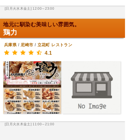
[日月火水木金土] 12:00～23:00
地元に馴染む美味しい雰囲気。
鶏力
兵庫県
/
尼崎市
/
立花町
レストラン
4.1
[日月火水木金土] 11:00～21:00