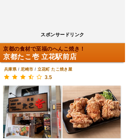
スポンサードリンク
京都の食材で至福のへんこ焼き！
京都たこ壱 立花駅前店
兵庫県
/
尼崎市
/
立花町
たこ焼き屋
3.5