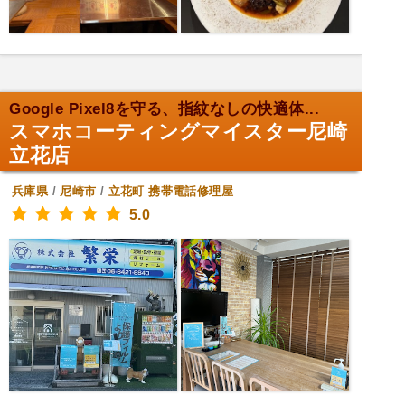
Google Pixel8を守る、指紋なしの快適体...
スマホコーティングマイスター尼崎
立花店
兵庫県
/
尼崎市
/
立花町
携帯電話修理屋
5.0