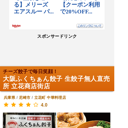
スポンサードリンク
チーズ餃子で毎日笑顔！
大阪ふくちぁん餃子 生餃子無人直売
所 立花商店街店
兵庫県
/
尼崎市
/
立花町
中華料理店
4.0