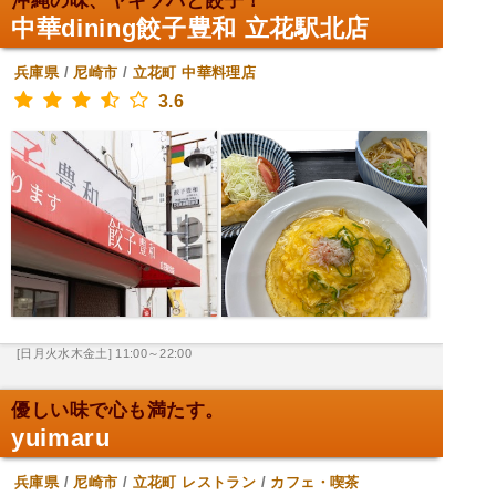
沖縄の味、ヤキソバと餃子！
中華dining餃子豊和 立花駅北店
兵庫県
/
尼崎市
/
立花町
中華料理店
3.6
[日月火水木金土] 11:00～22:00
優しい味で心も満たす。
yuimaru
兵庫県
/
尼崎市
/
立花町
レストラン
/
カフェ・喫茶