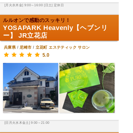
[月火水木金] 9:00～16:00
[日土] 定休日
ルルオンで感動のスッキリ！
YOSAPARK Heavenly【ヘブンリ
ー】 JR立花店
兵庫県
/
尼崎市
/
立花町
エステティック サロン
5.0
[日月火水木金土] 9:00～21:00