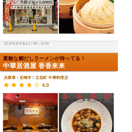
[日月火水木金土] 7:00～22:00
素敵な鯛だしラーメンが待ってる！
中華居酒屋 香香来来
兵庫県
/
尼崎市
/
立花町
中華料理店
4.0