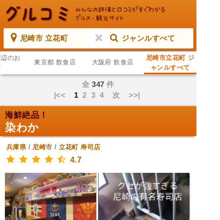
尼崎市 立花町
ジャンルすべて
周辺のお
尼崎市立花町 ジ
東京都 飲食店
大阪府 飲食店
店
ャンルすべて
全
347
件
|<<
1
2
3
4
次
>>|
海鮮絶品！
染わか
兵庫県
/
尼崎市
/
立花町
寿司店
4.7