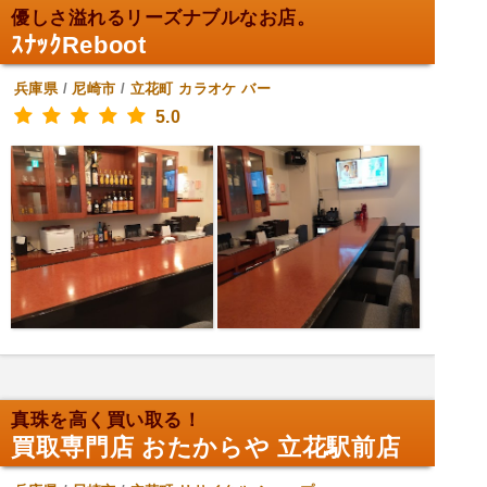
優しさ溢れるリーズナブルなお店。
ｽﾅｯｸReboot
兵庫県
/
尼崎市
/
立花町
カラオケ バー
5.0
真珠を高く買い取る！
買取専門店 おたからや 立花駅前店