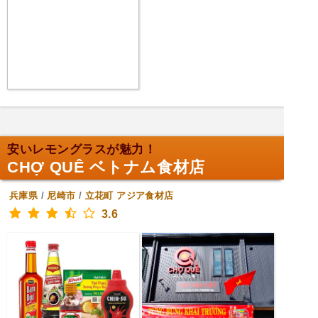
安いレモングラスが魅力！
CHỢ QUÊ ベトナム食材店
兵庫県
/
尼崎市
/
立花町
アジア食材店
3.6