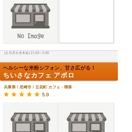
[土日月火水木金] 21:00～5:00
ヘルシーな米粉シフォン、甘さ広がる！
ちいさなカフェ アポロ
兵庫県
/
尼崎市
/
立花町
カフェ・喫茶
5.0