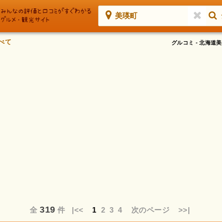
美瑛町
べて
グルコミ - 北海
319
全
件
|<<
1
2
3
4
次のページ
>>|