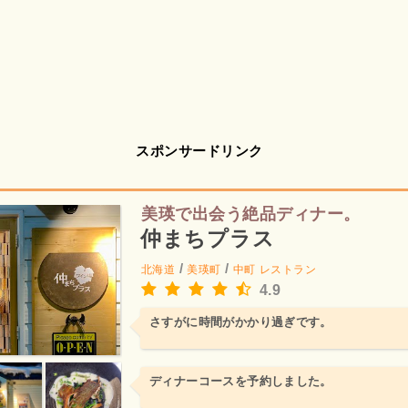
スポンサードリンク
美瑛で出会う絶品ディナー。
仲まちプラス
/
/
北海道
美瑛町
中町
レストラン
4.9
さすがに時間がかかり過ぎです。
ディナーコースを予約しました。