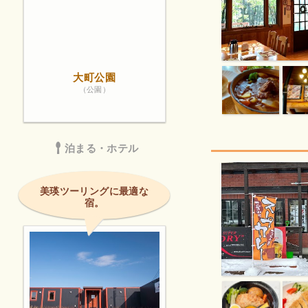
大町公園
（公園）
泊まる・ホテル
美瑛ツーリングに最適な
宿。