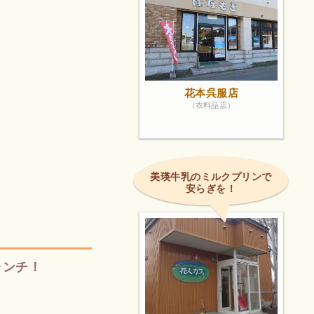
花本呉服店
（衣料品店）
美瑛牛乳のミルクプリンで
安らぎを！
ランチ！