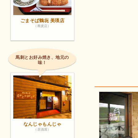
ごまそば鶴㐂 美瑛店
（蕎麦店）
馬刺とお好み焼き、地元の
味！
なんじゃもんじゃ
（居酒屋）