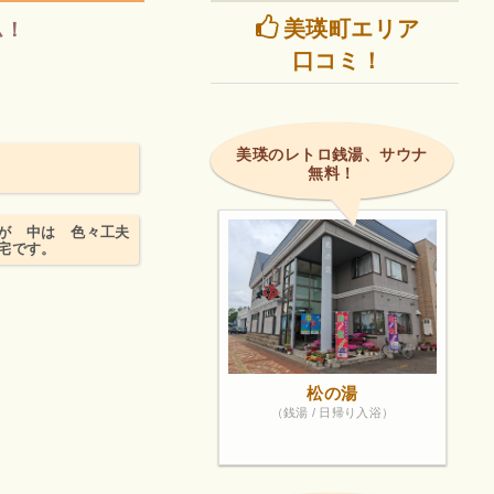
美瑛町エリア
ム！
口コミ！
美瑛のレトロ銭湯、サウナ
無料！
が 中は 色々工夫
宅です。
松の湯
（銭湯 / 日帰り入浴）