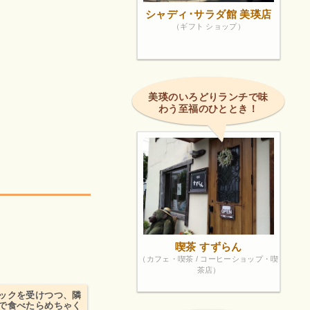
シャディ･サラダ館 美瑛店
（ギフト ショップ）
美瑛のいろどりランチで味
わう至福のひととき！
喫茶 すずらん
（カフェ・喫茶 / コーヒーショップ・喫
茶店）
ックを受けつつ、隣
で食べたらめちゃく