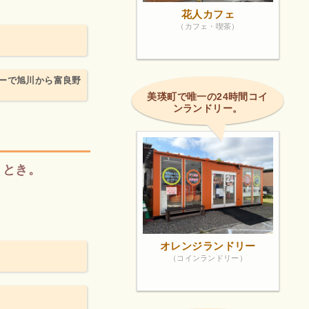
花人カフェ
（カフェ・喫茶）
ーで旭川から富良野
！
美瑛町で唯一の24時間コイ
ンランドリー。
ととき。
オレンジランドリー
（コインランドリー）