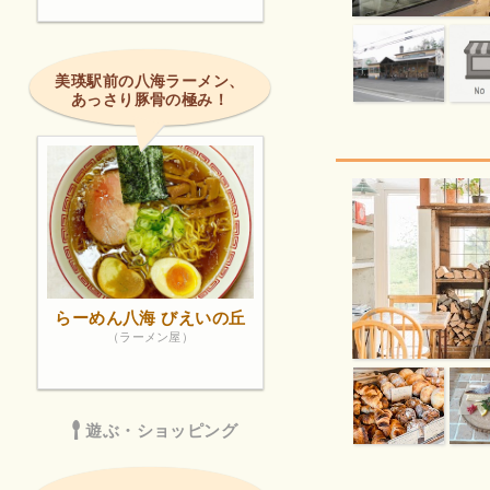
美瑛駅前の八海ラーメン、
あっさり豚骨の極み！
らーめん八海 びえいの丘
（ラーメン屋）
遊ぶ・ショッピング