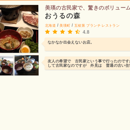
美瑛の古民家で、驚きのボリュー
おうるの森
/
/
北海道
美瑛町
五稜第
ブランチ レストラン
4.8
なかなか出会えないお店。
友人の希望で 古民家という事で行ったのです
して古民家なのですが 外見は 普通の古い住