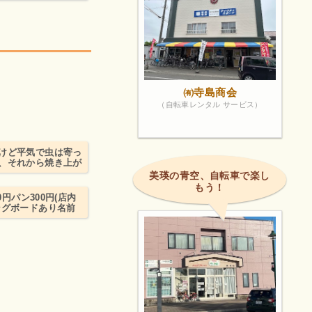
。
㈲寺島商会
（自転車レンタル サービス）
けど平気で虫は寄っ
、それから焼き上が
美瑛の青空、自転車で楽し
もう！
円パン300円(店内
ングボードあり名前