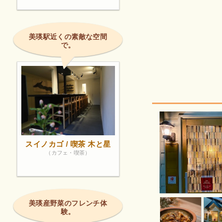
美瑛駅近くの素敵な空間
で。
スイノカゴ / 喫茶 木と星
（カフェ・喫茶）
美瑛産野菜のフレンチ体
験。