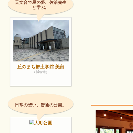
天文台で星の夢、佐治先生
と学ぶ。
丘のまち郷土学館 美宙
（博物館）
日常の憩い、普通の公園。