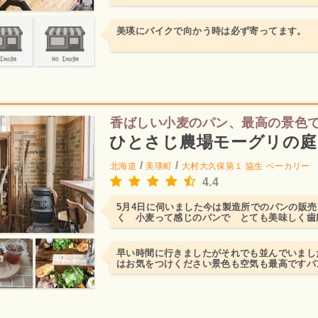
ちゃ美味しかったです...
美瑛にバイクで向かう時は必ず寄ってます。
香ばしい小麦のパン、最高の景色
ひとさじ農場モーグリの庭
/
/
北海道
美瑛町
大村大久保第１ 協生
ベーカリー
4.4
5月4日に伺いました今は製造所でのパンの販
く 小麦って感じのパンで とても美味しく歯
え抜群です。
早い時間に行きましたがそれでも並んでいまし
はお気をつけください景色も空気も最高ですパ
もとても美味しそうで...