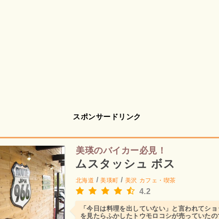
スポンサードリンク
美瑛のバイカー必見！
ムスタッシュ ボス
/
/
北海道
美瑛町
美沢
カフェ・喫茶
4.2
「今日は料理を出していない」と言われてショ
を見たらふかしたトウモロコシが売っていたの