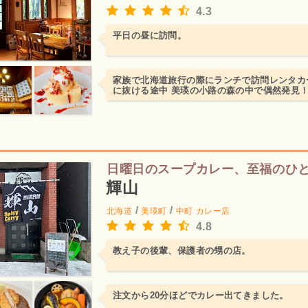
4.3
平日の昼に訪問。
家族で北海道旅行の際にランチで訪問レンタカ
に抜ける途中 美瑛の小路の森の中で偶然発見
日曜日のスープカレー、至福のひ
輝山
/
/
北海道
美瑛町
中町
カレー店
4.8
教え子の後輩、保護者の甥の店。
注文から20分ほどでカレー出てきました。