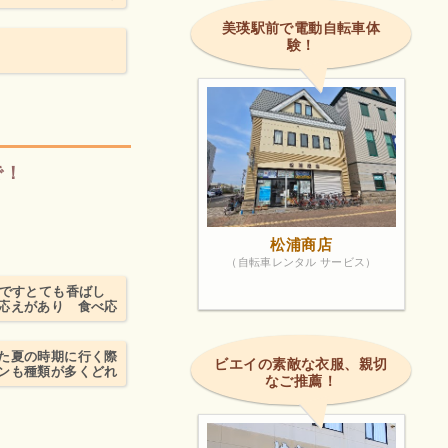
美瑛駅前で電動自転車体
験！
で！
松浦商店
（自転車レンタル サービス）
売ですとても香ばし
応えがあり 食べ応
た夏の時期に行く際
ビエイの素敵な衣服、親切
ンも種類が多くどれ
なご推薦！