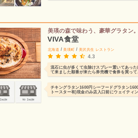
美瑛の森で味わう、豪華グラタン
VIVA食堂
/
/
北海道
美瑛町
美沢共生
レストラン
4.3
流石に虫が多くて虫除けスプレー置いてあった
て来ました順番が来たら券売機で食券を買って
り30分なので、それ...
チキングラタン1600円シーフードグラタン1600
トースター有)現金のみ店入口前にウェイティ
人数書いて...