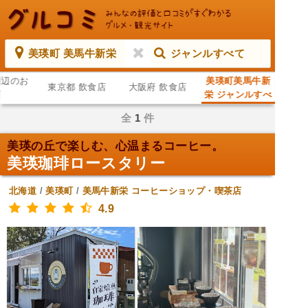
美瑛町 美馬牛新栄
ジャンルすべて
周辺のお
美瑛町美馬牛新
東京都 飲食店
大阪府 飲食店
店
栄 ジャンルすべ
て
全
1
件
美瑛の丘で楽しむ、心温まるコーヒー。
美瑛珈琲ロースタリー
北海道
/
美瑛町
/
美馬牛新栄
コーヒーショップ・喫茶店
4.9