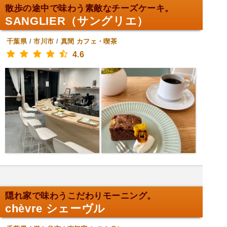
散歩の途中で味わう素敵なチーズケーキ。
SANGLIER（サングリエ）
千葉県
/
市川市
/
真間
カフェ・喫茶
4.6
隠れ家で味わうこだわりモーニング。
chèvre シェーヴル