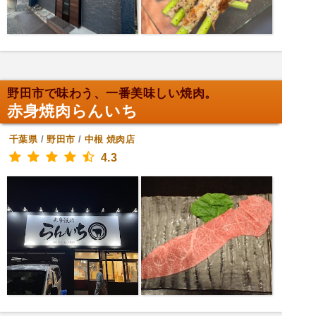
野田市で味わう、一番美味しい焼肉。
赤身焼肉らんいち
千葉県
/
野田市
/
中根
焼肉店
4.3