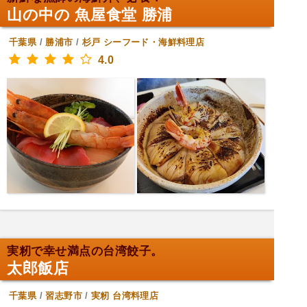
山の中の 魚屋食堂 勝浦
千葉県
/
勝浦市
/
杉戸
シーフード・海鮮料理店
4.0
実籾で幸せ満点の台湾餃子。
太郎飯店
千葉県
/
習志野市
/
実籾
台湾料理店