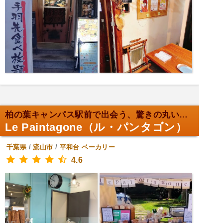
柏の葉キャンパス駅前で出会う、驚きの丸い食パン！
Le Paintagone（ル・パンタゴン）
千葉県
/
流山市
/
平和台
ベーカリー
4.6