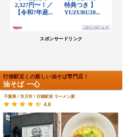
スポンサードリンク
行徳駅近くの新しい油そば専門店！
油そば 一心
千葉県
/
市川市
/
行徳駅前
ラーメン屋
4.8