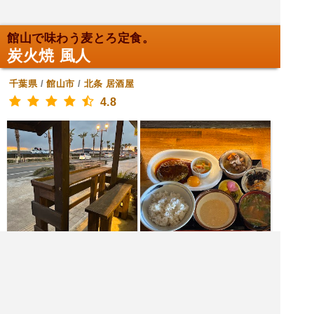
館山で味わう麦とろ定食。
炭火焼 風人
千葉県
/
館山市
/
北条
居酒屋
4.8
|<<
1
2
3
4
次
>>|