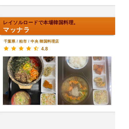
レイソルロードで本場韓国料理。
マッナラ
千葉県
/
柏市
/
中央
韓国料理店
4.8