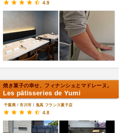
4.9
焼き菓子の幸せ、フィナンシェとマドレーヌ。
Les pâtisseries de Yumi
千葉県
/
市川市
/
鬼高
フランス菓子店
4.8