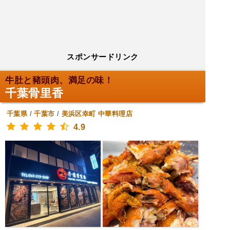
スポンサードリンク
牛肚と豬頭肉、満足の味！
千葉骨里香
千葉県
/
千葉市
/
美浜区幸町
中華料理店
4.9