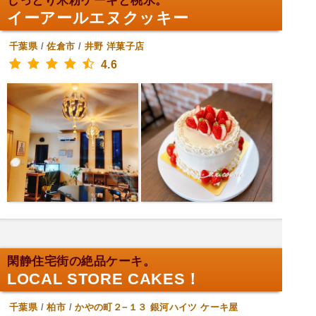
しっとり米粉ケーキと桃氷。
イーアールエヌクッキー
千葉県
/
佐倉市
/
井野
洋菓子店
4.6
閑静住宅街の絶品ケーキ。
LOCAL STORE CAKES！
千葉県
/
柏市
/
かやの町２−１３ 銀河ハイツ
ケーキ屋