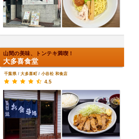
山間の美味、トンテキ満喫！
大多喜食堂
千葉県
/
大多喜町
/
小谷松
和食店
4.5