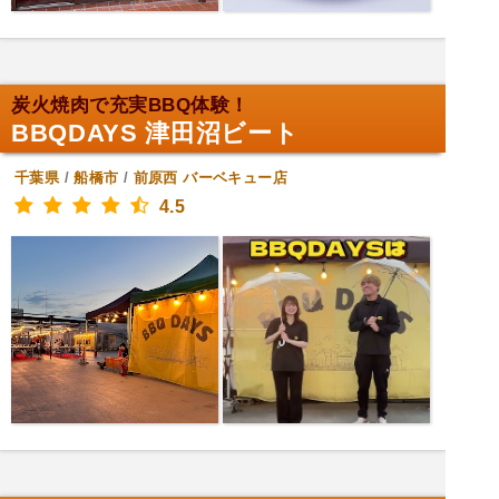
炭火焼肉で充実BBQ体験！
BBQDAYS 津田沼ビート
千葉県
/
船橋市
/
前原西
バーベキュー店
4.5