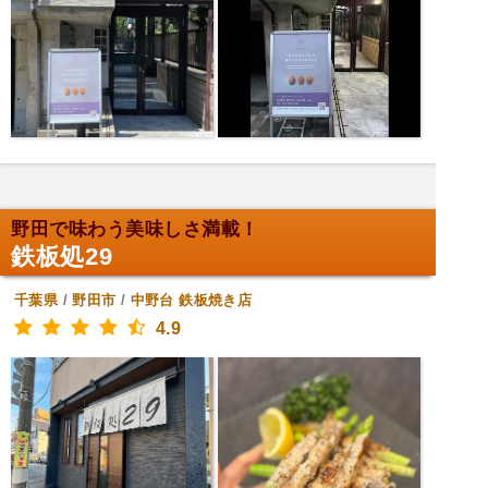
野田で味わう美味しさ満載！
鉄板処29
千葉県
/
野田市
/
中野台
鉄板焼き店
4.9