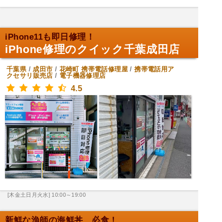
iPhone11も即日修理！
iPhone修理のクイック千葉成田店
千葉県
/
成田市
/
花崎町
携帯電話修理屋
/
携帯電話用ア
クセサリ販売店
/
電子機器修理店
4.5
[木金土日月火水] 10:00～19:00
新鮮な漁師の海鮮丼、必食！