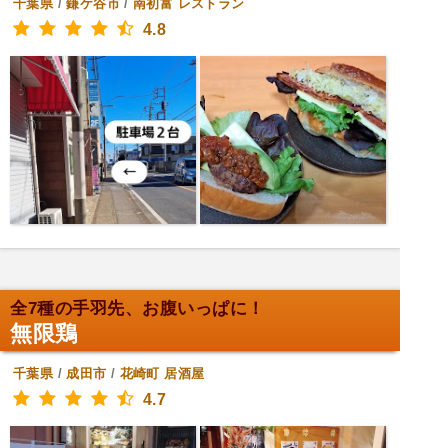
千葉県
/
鎌ケ谷市
/
南初富
レストラン
4.8
全7種の手羽先、お腹いっぱに！
無限鶏
千葉県
/
成田市
/
花崎町
居酒屋
4.7