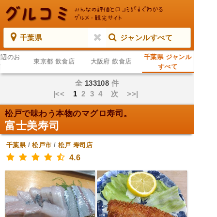
千葉県
ジャンルすべて
周辺のお
千葉県 ジャンル
東京都 飲食店
大阪府 飲食店
店
すべて
全
133108
件
|<<
1
2
3
4
次
>>|
松戸で味わう本物のマグロ寿司。
富士美寿司
千葉県
/
松戸市
/
松戸
寿司店
4.6