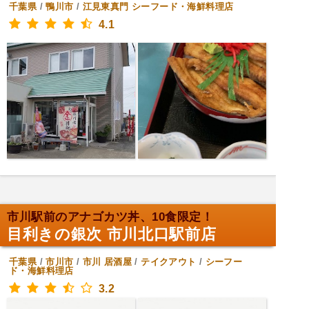
千葉県
/
鴨川市
/
江見東真門
シーフード・海鮮料理店
4.1
市川駅前のアナゴカツ丼、10食限定！
目利きの銀次 市川北口駅前店
千葉県
/
市川市
/
市川
居酒屋
/
テイクアウト
/
シーフー
ド・海鮮料理店
3.2