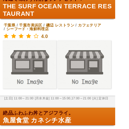
THE SURF OCEAN TERRACE RES
TAURANT
千葉県
/
千葉市美浜区
/
磯辺
レストラン
/
カフェテリア
/
シーフード・海鮮料理店
4.0
[土日] 11:00～21:00
[月水木金] 11:00～15:00,17:00～21:00
[火] 定休日
絶品ふわふわ丼とアジフライ。
魚屋食堂 カネシチ水産