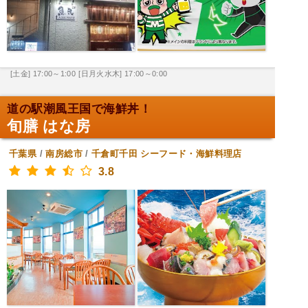
[土金] 17:00～1:00
[日月火水木] 17:00～0:00
道の駅潮風王国で海鮮丼！
旬膳 はな房
千葉県
/
南房総市
/
千倉町千田
シーフード・海鮮料理店
3.8