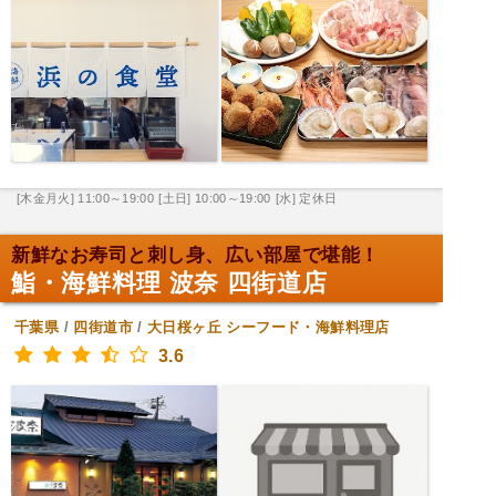
[木金月火] 11:00～19:00
[土日] 10:00～19:00
[水] 定休日
新鮮なお寿司と刺し身、広い部屋で堪能！
鮨・海鮮料理 波奈 四街道店
千葉県
/
四街道市
/
大日桜ヶ丘
シーフード・海鮮料理店
3.6