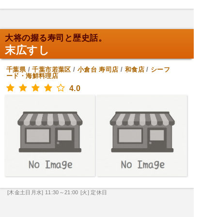
大将の握る寿司と歴史話。
末広すし
千葉県
/
千葉市若葉区
/
小倉台
寿司店
/
和食店
/
シーフ
ード・海鮮料理店
4.0
[木金土日月水] 11:30～21:00
[火] 定休日