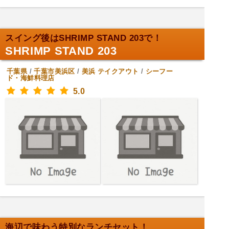
スイング後はSHRIMP STAND 203で！
SHRIMP STAND 203
千葉県
/
千葉市美浜区
/
美浜
テイクアウト
/
シーフー
ド・海鮮料理店
5.0
海辺で味わう特別なランチセット！