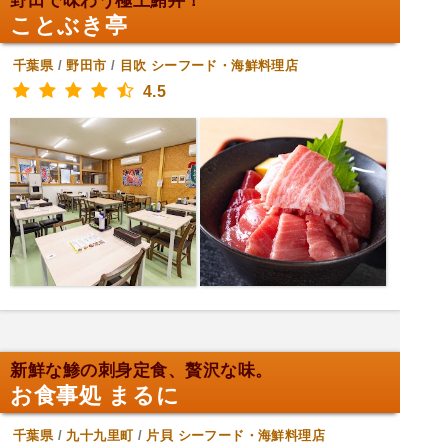
野田で味わう極上鮪丼！
ことぶき亭
千葉県
/
野田市
/
目吹
シーフード・海鮮料理店
4.5
新鮮な鯵の刺身定食、贅沢な味。
お食事処 まるに
千葉県
/
九十九里町
/
片貝
シーフード・海鮮料理店