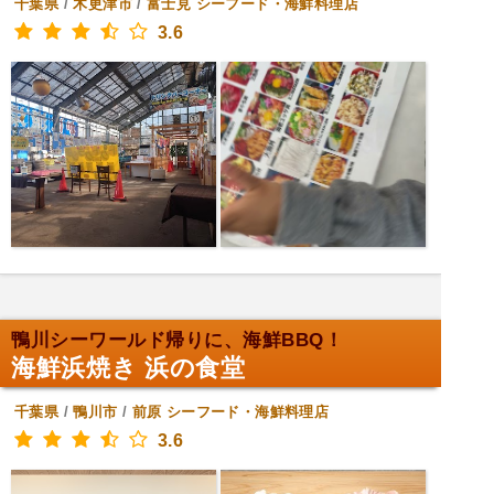
千葉県
/
木更津市
/
富士見
シーフード・海鮮料理店
3.6
鴨川シーワールド帰りに、海鮮BBQ！
海鮮浜焼き 浜の食堂
千葉県
/
鴨川市
/
前原
シーフード・海鮮料理店
3.6