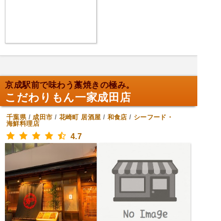
京成駅前で味わう藁焼きの極み。
こだわりもん一家成田店
千葉県
/
成田市
/
花崎町
居酒屋
/
和食店
/
シーフード・
海鮮料理店
4.7