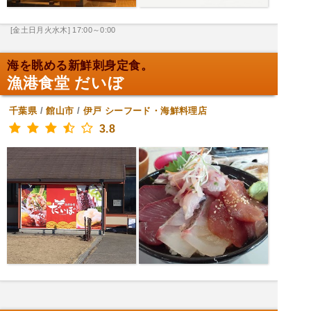
[金土日月火水木] 17:00～0:00
海を眺める新鮮刺身定食。
漁港食堂 だいぼ
千葉県
/
館山市
/
伊戸
シーフード・海鮮料理店
3.8