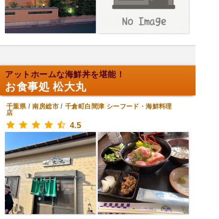
アットホームな海鮮丼を堪能！
お食事処 松大丸
千葉県
/
南房総市
/
千倉町白間津
シーフード・海鮮料理
店
4.5