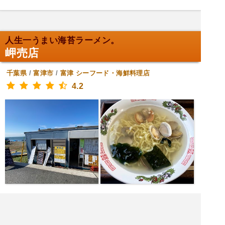
人生一うまい海苔ラーメン。
岬売店
千葉県
/
富津市
/
富津
シーフード・海鮮料理店
4.2