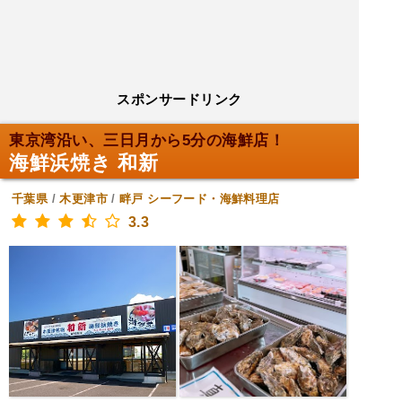
スポンサードリンク
東京湾沿い、三日月から5分の海鮮店！
海鮮浜焼き 和新
千葉県
/
木更津市
/
畔戸
シーフード・海鮮料理店
3.3