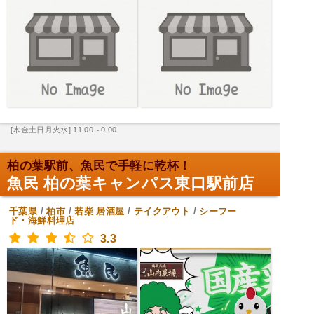
[木金土日月火水] 11:00～0:00
柏の葉駅前、魚民で手軽に乾杯！
魚民 柏の葉キャンパス東口駅前店
千葉県
/
柏市
/
若柴
居酒屋
/
テイクアウト
/
シーフー
ド・海鮮料理店
3.3