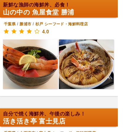
新鮮な漁師の海鮮丼、必食！
山の中の 魚屋食堂 勝浦
千葉県
/
勝浦市
/
杉戸
シーフード・海鮮料理店
4.0
自分で焼く海鮮丼、午後の楽しみ！
活き活き亭 富士見店