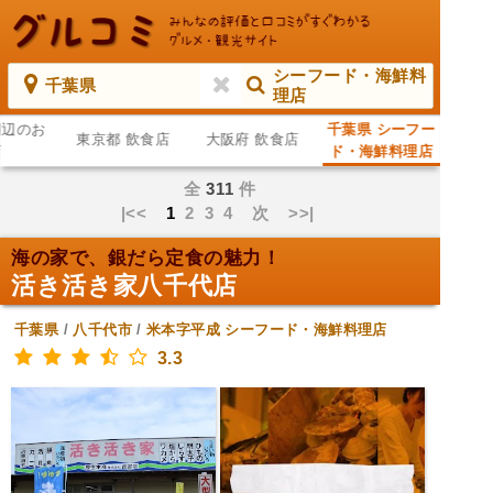
シーフード・海鮮料
千葉県
理店
周辺のお
千葉県 シーフー
東京都 飲食店
大阪府 飲食店
店
ド・海鮮料理店
全
311
件
|<<
1
2
3
4
次
>>|
海の家で、銀だら定食の魅力！
活き活き家八千代店
千葉県
/
八千代市
/
米本字平成
シーフード・海鮮料理店
3.3