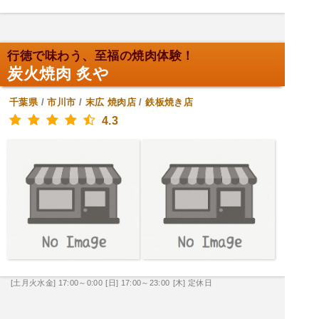
行徳で味わう、至福の焼肉体験！
炭火焼肉 炙や
千葉県
/
市川市
/
末広
焼肉店
/
鉄板焼き店
4.3
[土月火水金] 17:00～0:00
[日] 17:00～23:00
[木] 定休日