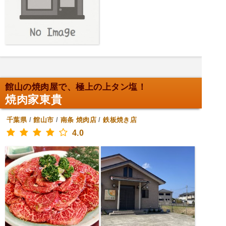
館山の焼肉屋で、極上の上タン塩！
焼肉家東貴
千葉県
/
館山市
/
南条
焼肉店
/
鉄板焼き店
4.0