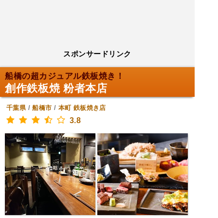
スポンサードリンク
船橋の超カジュアル鉄板焼き！
創作鉄板焼 粉者本店
千葉県
/
船橋市
/
本町
鉄板焼き店
3.8