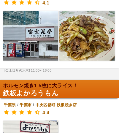
4.1
[金土日月火水木] 11:00～18:00
ホルモン焼き1.5枚に大ライス！
鉄板よかろうもん
千葉県
/
千葉市
/
中央区都町
鉄板焼き店
4.4