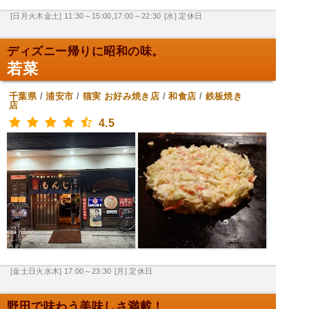
[日月火木金土] 11:30～15:00,17:00～22:30
[水] 定休日
ディズニー帰りに昭和の味。
若菜
千葉県
/
浦安市
/
猫実
お好み焼き店
/
和食店
/
鉄板焼き
店
4.5
[金土日火水木] 17:00～23:30
[月] 定休日
野田で味わう美味しさ満載！