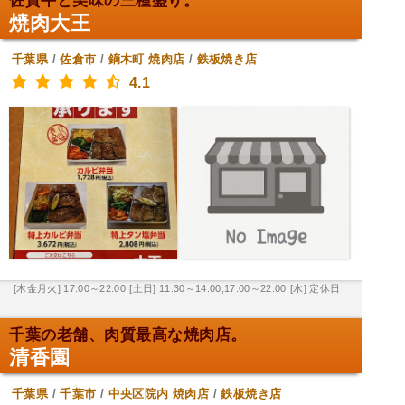
佐賀牛と美味の三種盛り。
焼肉大王
千葉県
/
佐倉市
/
鏑木町
焼肉店
/
鉄板焼き店
4.1
[木金月火] 17:00～22:00
[土日] 11:30～14:00,17:00～22:00
[水] 定休日
千葉の老舗、肉質最高な焼肉店。
清香園
千葉県
/
千葉市
/
中央区院内
焼肉店
/
鉄板焼き店