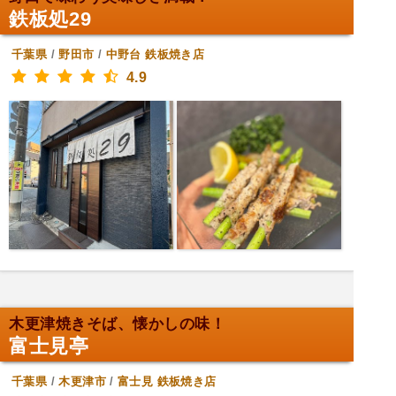
鉄板処29
千葉県
/
野田市
/
中野台
鉄板焼き店
4.9
木更津焼きそば、懐かしの味！
富士見亭
千葉県
/
木更津市
/
富士見
鉄板焼き店