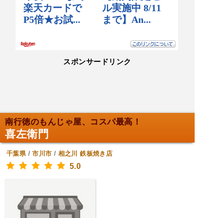
スポンサードリンク
南行徳のもんじゃ屋、コスパ最高！
喜左衛門
千葉県
/
市川市
/
相之川
鉄板焼き店
5.0