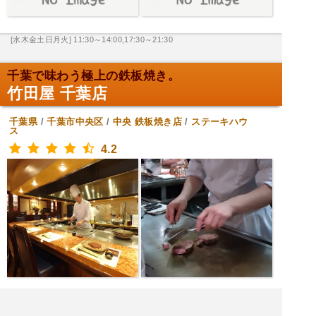
[水木金土日月火] 11:30～14:00,17:30～21:30
千葉で味わう極上の鉄板焼き。
竹田屋 千葉店
千葉県
/
千葉市中央区
/
中央
鉄板焼き店
/
ステーキハウ
ス
4.2
[日土] 11:00～15:00,16:30～21:00
[水木金] 11:00～15:00,16:30～22:00