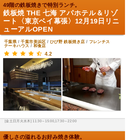
49階の鉄板焼きで特別ランチ。
鉄板焼 THE 七海 アパホテル＆リゾ
ート〈東京ベイ幕張〉12月19日リニ
ューアルOPEN
千葉県
/
千葉市美浜区
/
ひび野
鉄板焼き店
/
フレンチス
テーキハウス
/
和食店
4.2
[金土日月火水木] 11:30～15:00,17:30～22:00
優しさの溢れるお好み焼き体験。