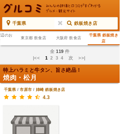
千葉県
鉄板焼き店
周辺のお
千葉県 鉄板焼き
東京都 飲食店
大阪府 飲食店
店
店
全
119
件
|<<
1
2
3
4
次
>>|
特上ハラミと牛タン、旨さ絶品！
焼肉・松月
千葉県
/
市原市
/
姉崎
鉄板焼き店
4.3