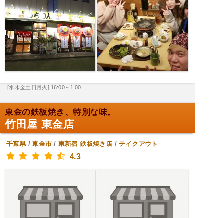
[水木金土日月火] 16:00～1:00
東金の鉄板焼き、特別な味。
竹田屋 東金店
千葉県
/
東金市
/
東新宿
鉄板焼き店
/
テイクアウト
4.3