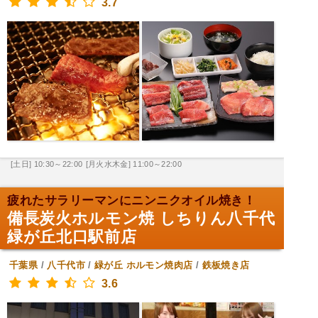
3.7
[土日] 10:30～22:00
[月火水木金] 11:00～22:00
疲れたサラリーマンにニンニクオイル焼き！
備長炭火ホルモン焼 しちりん八千代
緑が丘北口駅前店
千葉県
/
八千代市
/
緑が丘
ホルモン焼肉店
/
鉄板焼き店
3.6