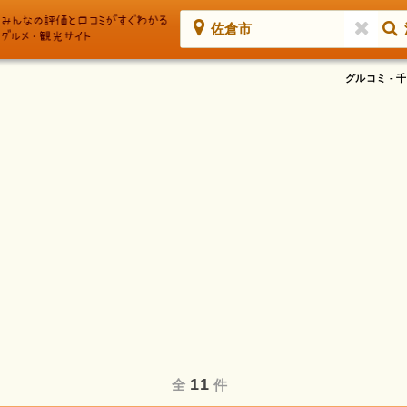
佐倉市
グルコミ -
11
全
件