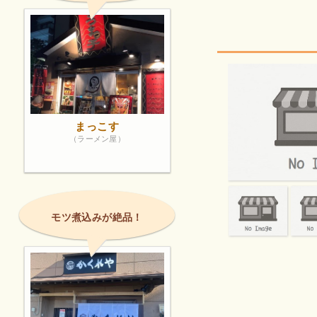
まっこす
（ラーメン屋）
モツ煮込みが絶品！