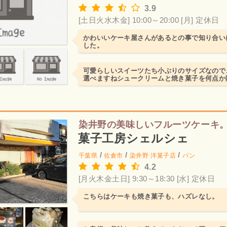
3.9
[土日火水木金] 10:00～20:00
[月] 定休日
かわいいケーキ屋さんがあるとの事で知り合い
した。
可愛らしいスイーツたち小ぶりのサイズなので
選べますねシュークリームと焼き菓子を何点か
はありませんが、美味...
染井野の美味しいフルーツケーキ
菓子工房シェルシェ
/
/
/
千葉県
佐倉市
染井野
洋菓子店
パン
4.2
[月火木金土日] 9:30～18:30
[水] 定休日
こちらはケーキも焼き菓子も、ハズレなし。