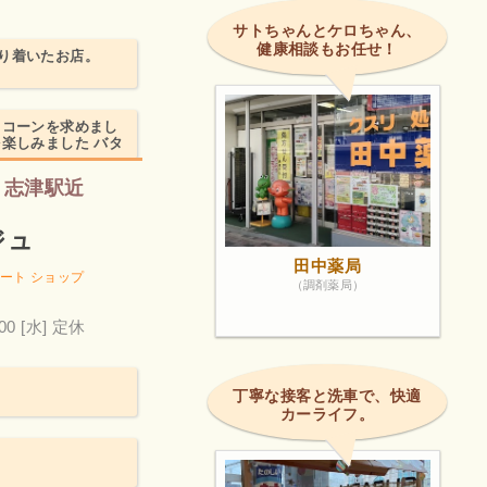
サトちゃんとケロちゃん、
健康相談もお任せ！
り着いたお店。
スコーンを求めまし
楽しみました バタ
、志津駅近
ジュ
田中薬局
ート ショップ
（調剤薬局）
00
[水] 定休
丁寧な接客と洗車で、快適
カーライフ。