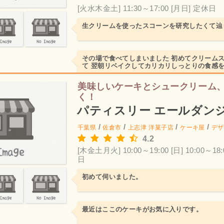
[火水木金土] 11:30～17:00
[月日] 定休日
生クリームを使ったスコーンを研究したくて辿
その場で食べてしまいました 初めてクリーム
て 翌朝リベイクしてカリカリしっとりの食感を
ーの風味が最高です...
美味しいケーキとシュークリーム
く！
パティスリー エールダン
/
/
/
/
千葉県
佐倉市
上志津
洋菓子店
ケーキ屋
デザ
4.2
[木金土月火] 10:00～19:00
[日] 10:00～18:
日
初めて伺いました。
最近はここのケーキがお気に入りです。