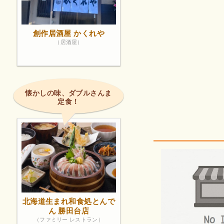
創作居酒屋 かくれや
（居酒屋）
懐かしの味、ダブルさんま
定食！
北海道生まれ和食処とんで
ん 勝田台店
（ファミリー レストラン）