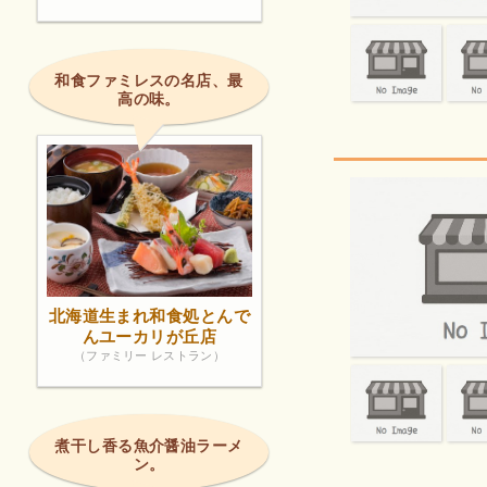
和食ファミレスの名店、最
高の味。
北海道生まれ和食処とんで
んユーカリが丘店
（ファミリー レストラン）
煮干し香る魚介醤油ラーメ
ン。