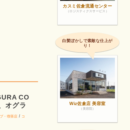
カスミ佐倉流通センター
（ロジスティクスサービス）
白髪ぼかしで素敵な仕上が
り！
。
OGURA CO
Wiz佐倉店 美容室
ム、オグラ
（美容院）
/
プ・喫茶店
コ