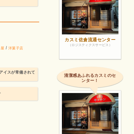
カスミ佐倉流通センター
（ロジスティクスサービス）
/
キ屋
洋菓子店
アイスが常備されて
清潔感あふれるカスミのセ
ンター！
。