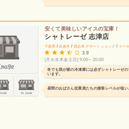
安くて美味しいアイスの宝庫！
シャトレーゼ 志津店
/
/
/
千葉県
佐倉市
西志津
デザート ショップ
ケー
3.9
[月火水木金土日] 9:00～20:00
冬でも我が家の冷凍庫には必ずシャトレーゼの
います。
昼間のおばさん従業員たちの接客レベルが低い