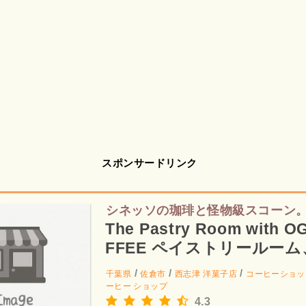
スポンサードリンク
シネッソの珈琲と怪物級スコーン
The Pastry Room with 
FFEE ペイストリールー
コーヒー
/
/
/
千葉県
佐倉市
西志津
洋菓子店
コーヒーショッ
ーヒー ショップ
4.3