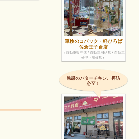
車検のコバック・軽ひろば
佐倉王子台店
（自動車販売店 / 自動車用品店 / 自動車
修理・整備店）
魅惑のバターチキン、再訪
必至！
！