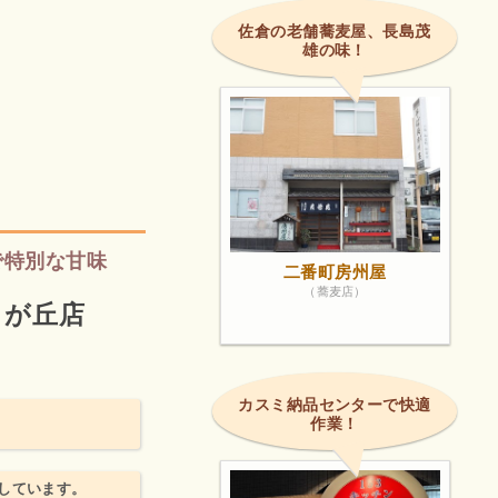
佐倉の老舗蕎麦屋、長島茂
雄の味！
で特別な甘味
二番町房州屋
（蕎麦店）
リが丘店
カスミ納品センターで快適
作業！
しています。