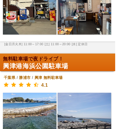
[金日月火木] 11:00～17:00
[土] 11:00～20:00
[水] 定休日
無料駐車場で夜ドライブ！
興津港海浜公園駐車場
千葉県
/
勝浦市
/
興津
無料駐車場
4.1