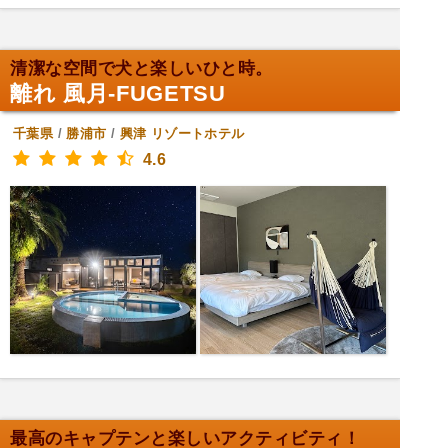
清潔な空間で犬と楽しいひと時。
離れ 風月-FUGETSU
千葉県
/
勝浦市
/
興津
リゾートホテル
4.6
最高のキャプテンと楽しいアクティビティ！