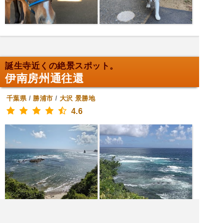
誕生寺近くの絶景スポット。
伊南房州通往還
千葉県
/
勝浦市
/
大沢
景勝地
4.6