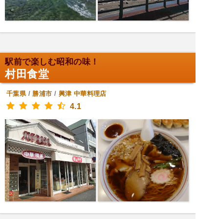
駅前で楽しむ昭和の味！
村田食堂
千葉県
/
勝浦市
/
興津
中華料理店
4.1