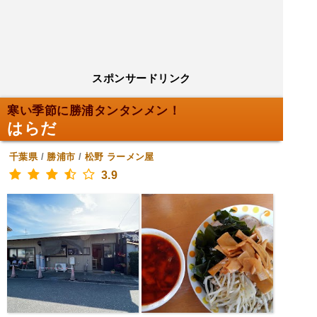
スポンサードリンク
寒い季節に勝浦タンタンメン！
はらだ
千葉県
/
勝浦市
/
松野
ラーメン屋
3.9