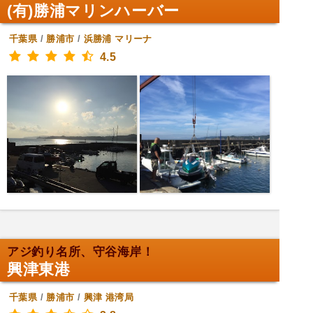
(有)勝浦マリンハーバー
千葉県
/
勝浦市
/
浜勝浦
マリーナ
4.5
アジ釣り名所、守谷海岸！
興津東港
千葉県
/
勝浦市
/
興津
港湾局