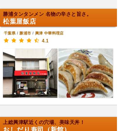
勝浦タンタンメン 名物の辛さと旨さ。
松葉屋飯店
千葉県
/
勝浦市
/
興津
中華料理店
4.1
上総興津駅近くの穴場、美味天丼！
おしだり寿司（新館）