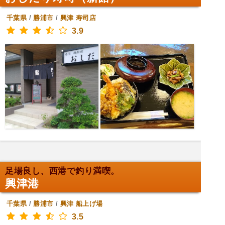
千葉県
/
勝浦市
/
興津
寿司店
3.9
足場良し、西港で釣り満喫。
興津港
千葉県
/
勝浦市
/
興津
船上げ場
3.5