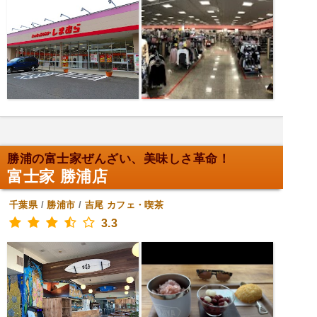
勝浦の富士家ぜんざい、美味しさ革命！
富士家 勝浦店
千葉県
/
勝浦市
/
吉尾
カフェ・喫茶
3.3