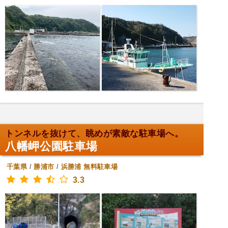
トンネルを抜けて、眺めが素敵な駐車場へ。
八幡岬公園駐車場
千葉県
/
勝浦市
/
浜勝浦
無料駐車場
3.3