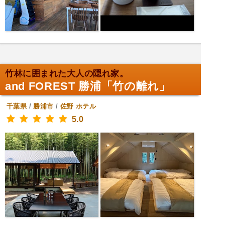
竹林に囲まれた大人の隠れ家。
and FOREST 勝浦「竹の離れ」
千葉県
/
勝浦市
/
佐野
ホテル
5.0