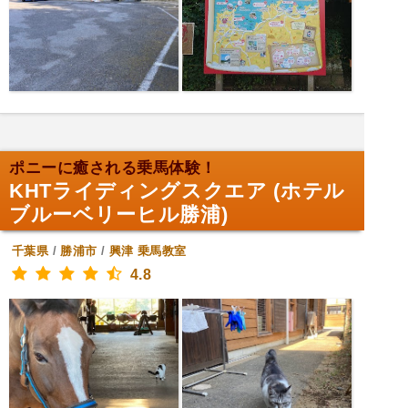
ポニーに癒される乗馬体験！
KHTライディングスクエア (ホテル
ブルーベリーヒル勝浦)
千葉県
/
勝浦市
/
興津
乗馬教室
4.8