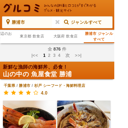
勝浦市
ジャンルすべて
周辺のお
勝浦市 ジャンル
東京都 飲食店
大阪府 飲食店
店
すべて
全
876
件
|<<
1
2
3
4
次
>>|
新鮮な漁師の海鮮丼、必食！
山の中の 魚屋食堂 勝浦
千葉県
/
勝浦市
/
杉戸
シーフード・海鮮料理店
4.0