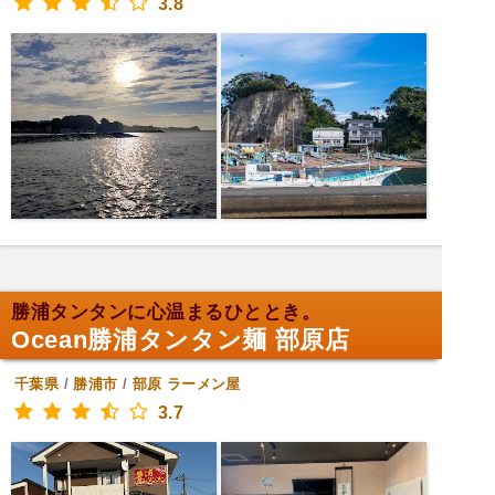
3.8
勝浦タンタンに心温まるひととき。
Ocean勝浦タンタン麺 部原店
千葉県
/
勝浦市
/
部原
ラーメン屋
3.7