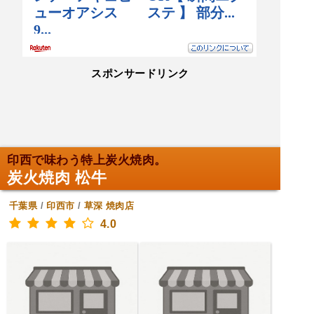
スポンサードリンク
印西で味わう特上炭火焼肉。
炭火焼肉 松牛
千葉県
/
印西市
/
草深
焼肉店
4.0