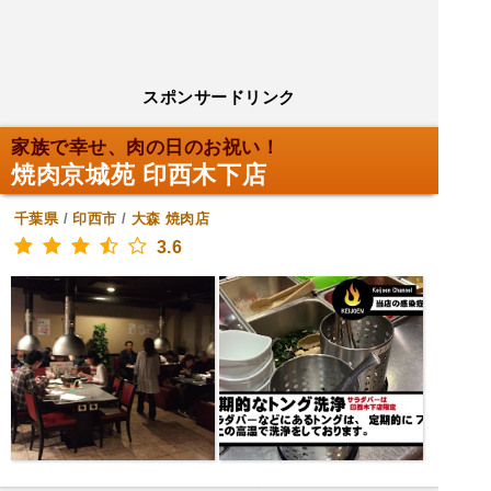
スポンサードリンク
家族で幸せ、肉の日のお祝い！
焼肉京城苑 印西木下店
千葉県
/
印西市
/
大森
焼肉店
3.6