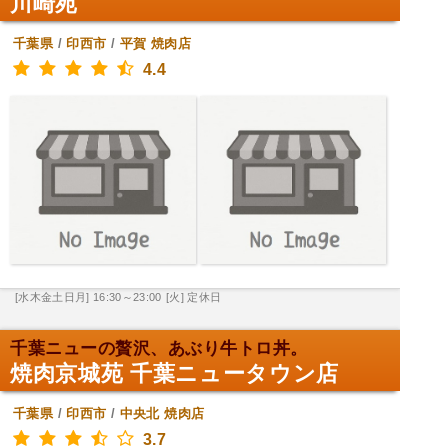
川崎苑
千葉県
/
印西市
/
平賀
焼肉店
4.4
[水木金土日月] 16:30～23:00
[火] 定休日
千葉ニューの贅沢、あぶり牛トロ丼。
焼肉京城苑 千葉ニュータウン店
千葉県
/
印西市
/
中央北
焼肉店
3.7