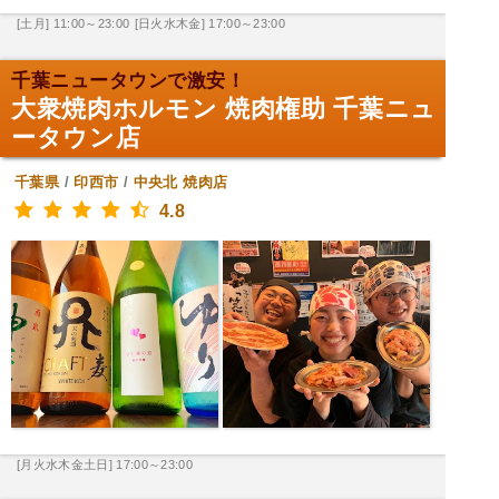
[土月] 11:00～23:00
[日火水木金] 17:00～23:00
千葉ニュータウンで激安！
大衆焼肉ホルモン 焼肉権助 千葉ニュ
ータウン店
千葉県
/
印西市
/
中央北
焼肉店
4.8
[月火水木金土日] 17:00～23:00