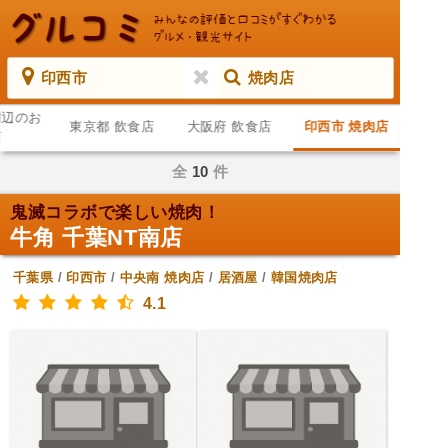
印西市
焼肉店
周辺のお
東京都 飲食店
大阪府 飲食店
印西市 焼肉店
店
全
10
件
鬼滅コラボで楽しい焼肉！
牛角 千葉NT南店
千葉県
/
印西市
/
中央南
焼肉店
/
居酒屋
/
韓国焼肉店
4.1