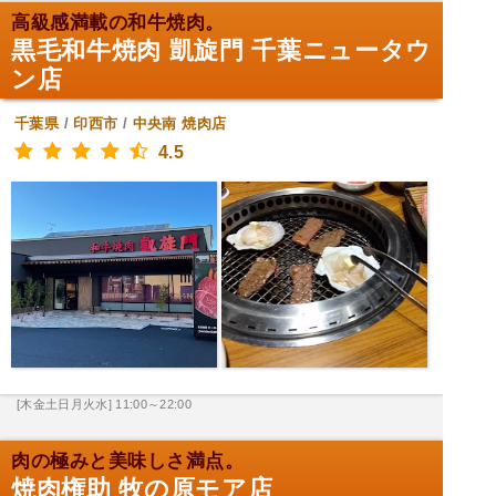
高級感満載の和牛焼肉。
黒毛和牛焼肉 凱旋門 千葉ニュータウ
ン店
千葉県
/
印西市
/
中央南
焼肉店
4.5
[木金土日月火水] 11:00～22:00
肉の極みと美味しさ満点。
焼肉権助 牧の原モア店