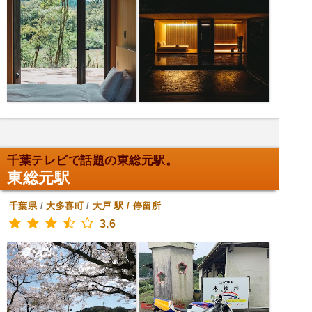
千葉テレビで話題の東総元駅。
東総元駅
千葉県
/
大多喜町
/
大戸
駅 / 停留所
3.6