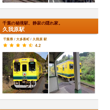
千葉の秘境駅、静寂の隠れ家。
久我原駅
千葉県
/
大多喜町
/
久我原
駅
4.2