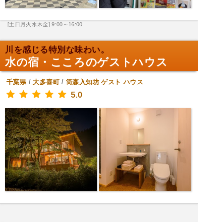
[土日月火水木金] 9:00～16:00
川を感じる特別な味わい。
水の宿・こころのゲストハウス
千葉県
/
大多喜町
/
筒森入知坊
ゲスト ハウス
5.0