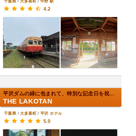
千葉県
/
大多喜町
/
中野
駅
4.2
平沢ダムの緑に包まれて、特別な記念日を祝おう。
THE LAKOTAN
千葉県
/
大多喜町
/
平沢
ホテル
5.0