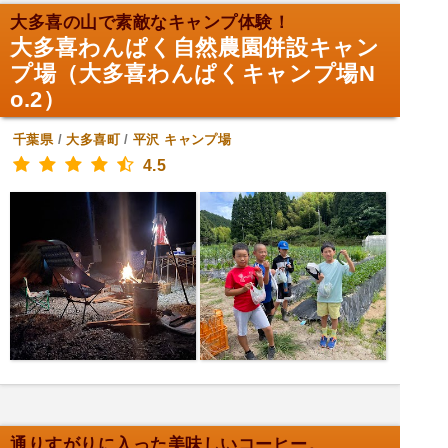
大多喜の山で素敵なキャンプ体験！
大多喜わんぱく自然農園併設キャン
プ場（大多喜わんぱくキャンプ場N
o.2）
千葉県
/
大多喜町
/
平沢
キャンプ場
4.5
通りすがりに入った美味しいコーヒー。