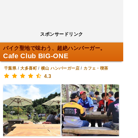
スポンサードリンク
バイク聖地で味わう、超絶ハンバーガー。
Cafe Club BIG-ONE
千葉県
/
大多喜町
/
横山
ハンバーガー店
/
カフェ・喫茶
4.3