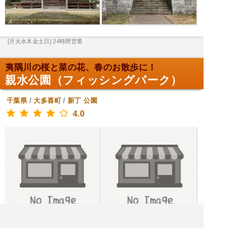
[月火水木金土日] 24時間営業
夷隅川の桜と菜の花、春のお散歩に！
親水公園（フィッシングパーク）
千葉県
/
大多喜町
/
新丁
公園
4.0