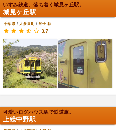
いすみ鉄道、落ち着く城見ヶ丘駅。
城見ヶ丘駅
千葉県
/
大多喜町
/
船子
駅
3.7
可愛いログハウス駅で鉄道旅。
上総中野駅