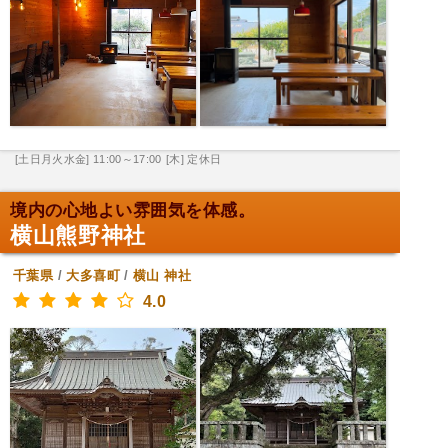
[土日月火水金] 11:00～17:00
[木] 定休日
境内の心地よい雰囲気を体感。
横山熊野神社
千葉県
/
大多喜町
/
横山
神社
4.0