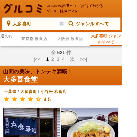
大多喜町
ジャンルすべて
周辺のお
大多喜町 ジャン
東京都 飲食店
大阪府 飲食店
店
ルすべて
全
621
件
|<<
1
2
3
4
次
>>|
山間の美味、トンテキ満喫！
大多喜食堂
千葉県
/
大多喜町
/
小谷松
和食店
4.5