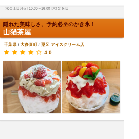
[水金土日月火] 10:30～16:00
[木] 定休日
隠れた美味しさ、予約必至のかき氷！
山猫茶屋
千葉県
/
大多喜町
/
粟又
アイスクリーム店
4.0