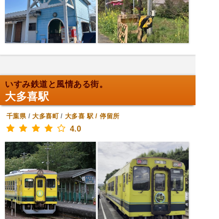
いすみ鉄道と風情ある街。
大多喜駅
千葉県
/
大多喜町
/
大多喜
駅 / 停留所
4.0