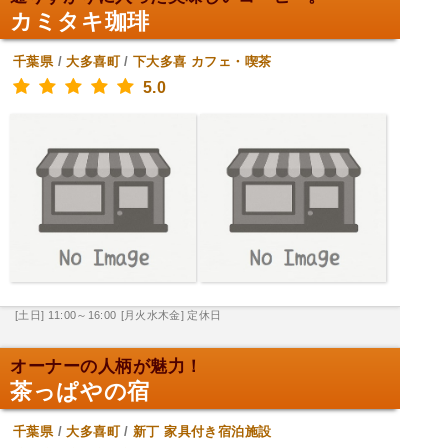
カミタキ珈琲
千葉県
/
大多喜町
/
下大多喜
カフェ・喫茶
5.0
[土日] 11:00～16:00
[月火水木金] 定休日
オーナーの人柄が魅力！
茶っぱやの宿
千葉県
/
大多喜町
/
新丁
家具付き宿泊施設