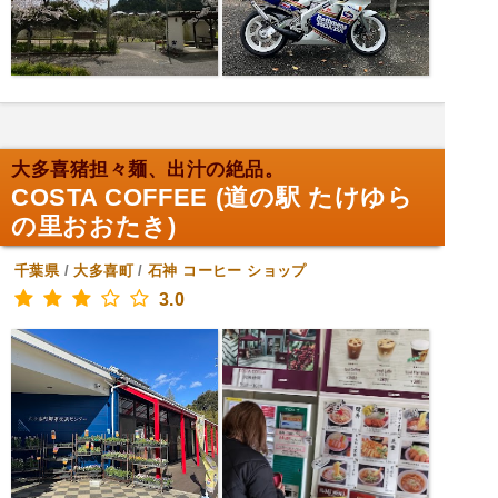
大多喜猪担々麺、出汁の絶品。
COSTA COFFEE (道の駅 たけゆら
の里おおたき)
千葉県
/
大多喜町
/
石神
コーヒー ショップ
3.0