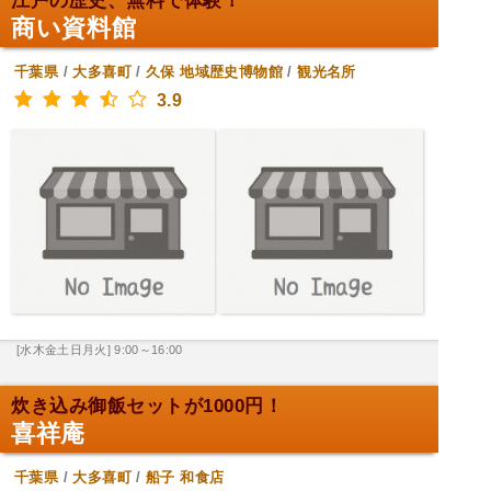
江戸の歴史、無料で体験！
商い資料館
千葉県
/
大多喜町
/
久保
地域歴史博物館
/
観光名所
3.9
[水木金土日月火] 9:00～16:00
炊き込み御飯セットが1000円！
喜祥庵
千葉県
/
大多喜町
/
船子
和食店