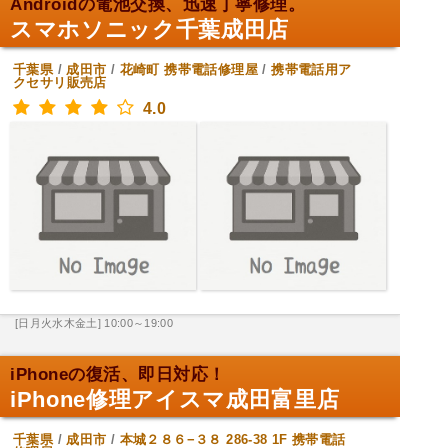
Androidの電池交換、迅速丁寧修理。
スマホソニック千葉成田店
千葉県
/
成田市
/
花崎町
携帯電話修理屋
/
携帯電話用ア
クセサリ販売店
4.0
[日月火水木金土] 10:00～19:00
iPhoneの復活、即日対応！
iPhone修理アイスマ成田富里店
千葉県
/
成田市
/
本城２８６−３８ 286-38 1F
携帯電話