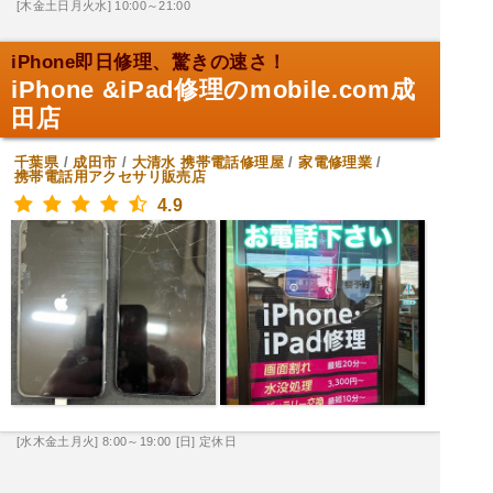
[木金土日月火水] 10:00～21:00
iPhone即日修理、驚きの速さ！
iPhone &iPad修理のmobile.com成
田店
千葉県
/
成田市
/
大清水
携帯電話修理屋
/
家電修理業
/
携帯電話用アクセサリ販売店
4.9
[水木金土月火] 8:00～19:00
[日] 定休日