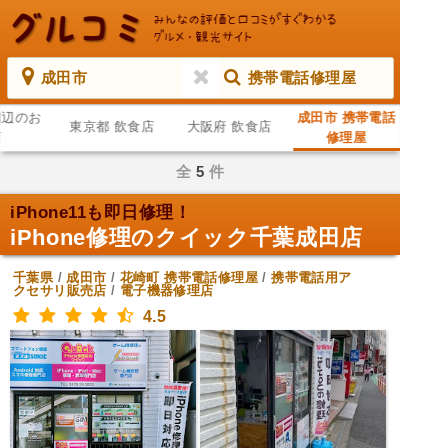
成田市
携帯電話修理屋
周辺のお
成田市 携帯電話
東京都 飲食店
大阪府 飲食店
店
修理屋
全
5
件
iPhone11も即日修理！
iPhone修理のクイック千葉成田店
千葉県
/
成田市
/
花崎町
携帯電話修理屋
/
携帯電話用ア
クセサリ販売店
/
電子機器修理店
4.5