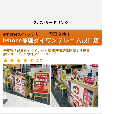
スポンサードリンク
iPhoneのバッテリー、即日交換！
iPhone修理ダイワンテレコム成田店
千葉県
/
成田市
/
ウイング土屋
携帯電話修理屋
/
携帯電
話ショップ
/
リサイクル ショップ
4.7