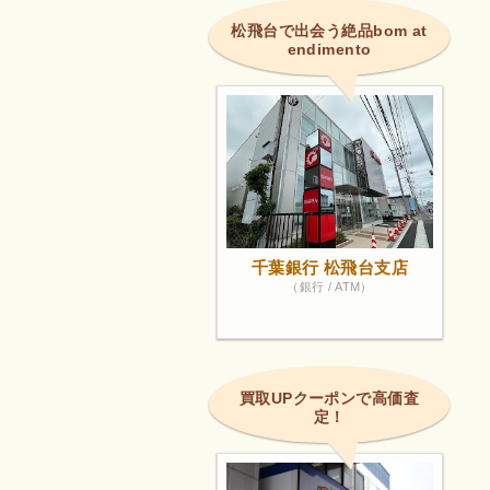
松飛台で出会う絶品bom at
endimento
千葉銀行 松飛台支店
（銀行 / ATM）
買取UPクーポンで高価査
定！