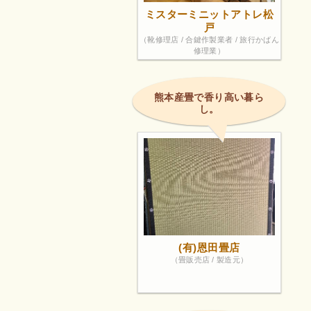
ミスターミニットアトレ松
戸
（靴修理店 / 合鍵作製業者 / 旅行かばん
修理業）
熊本産畳で香り高い暮ら
し。
(有)恩田畳店
（畳販売店 / 製造元）