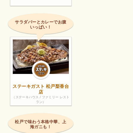
サラダバーとカレーでお腹
いっぱい！
ステーキガスト 松戸梨香台
店
（ステーキハウス / ファミリー レスト
ラン）
松戸で味わう本格中華、上
海ガニも！