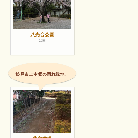
八光台公園
（公園）
松戸市上本郷の隠れ緑地。