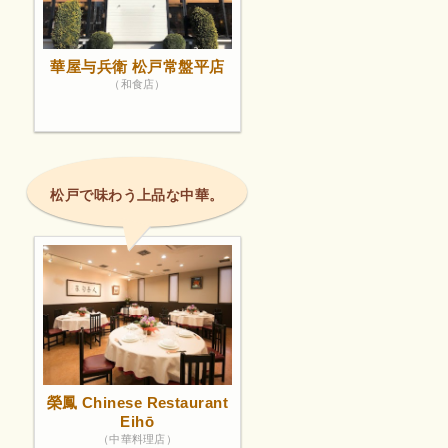
華屋与兵衛 松戸常盤平店
（和食店）
松戸で味わう上品な中華。
榮鳳 Chinese Restaurant
Eihō
（中華料理店）