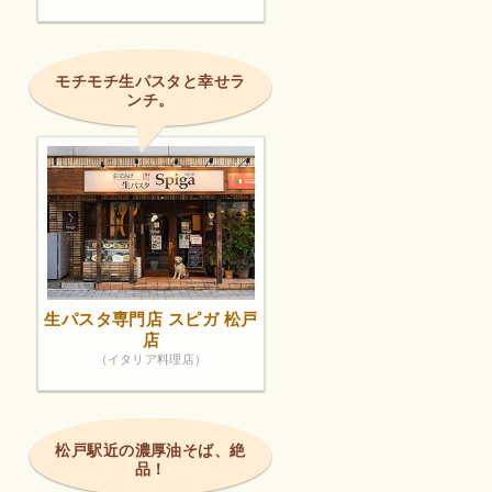
モチモチ生パスタと幸せラ
ンチ。
生パスタ専門店 スピガ 松戸
店
（イタリア料理店）
松戸駅近の濃厚油そば、絶
品！