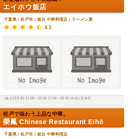
エイホウ飯店
千葉県
/
松戸市
/
稔台
中華料理店
/
ラーメン屋
4.1
[金土日月木] 11:00～15:00,17:00～20:30
[火水] 定休日
松戸で味わう上品な中華。
榮鳳 Chinese Restaurant Eihō
千葉県
/
松戸市
/
稔台
中華料理店