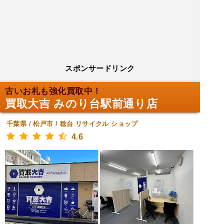
スポンサードリンク
古いお札も強化買取中！
買取大吉 みのり台駅前通り店
千葉県
/
松戸市
/
稔台
リサイクル ショップ
4.6