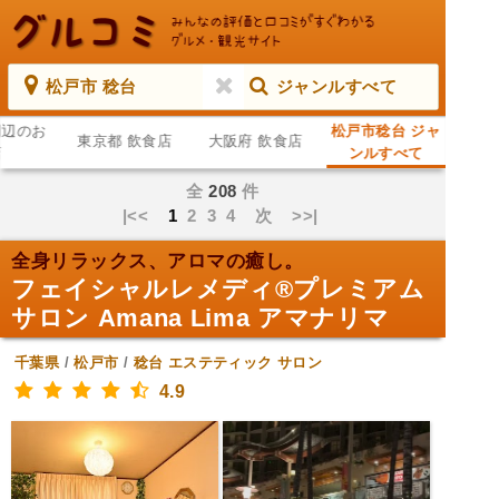
松戸市 稔台
ジャンルすべて
周辺のお
松戸市稔台 ジャ
東京都 飲食店
大阪府 飲食店
店
ンルすべて
全
208
件
|<<
1
2
3
4
次
>>|
全身リラックス、アロマの癒し。
フェイシャルレメディ®︎プレミアム
サロン Amana Lima アマナリマ
千葉県
/
松戸市
/
稔台
エステティック サロン
4.9