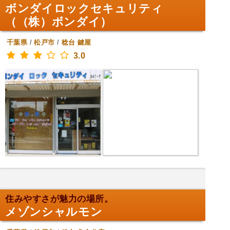
ボンダイロックセキュリティ
（（株）ボンダイ）
千葉県
/
松戸市
/
稔台
鍵屋
3.0
住みやすさが魅力の場所。
メゾンシャルモン