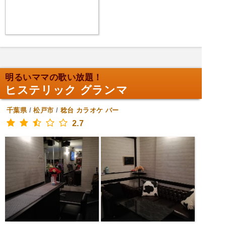
明るいママの歌い放題！
ヒステリック グランマ
千葉県
/
松戸市
/
稔台
カラオケ バー
2.7