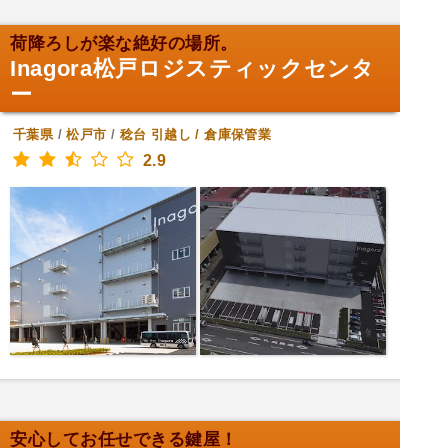
荷降ろしが楽な絶好の場所。
Inagora松戸ロジスティックセンタ
ー
千葉県
/
松戸市
/
稔台
引越し / 倉庫保管業
2.9
安心してお任せできる鍵屋！