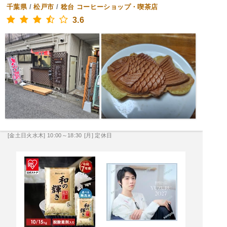
千葉県
/
松戸市
/
稔台
コーヒーショップ・喫茶店
3.6
[金土日火水木] 10:00～18:30
[月] 定休日