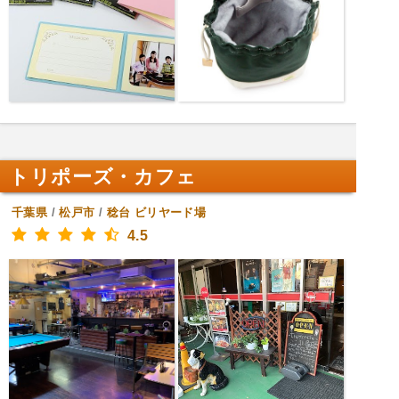
トリポーズ・カフェ
千葉県
/
松戸市
/
稔台
ビリヤード場
4.5