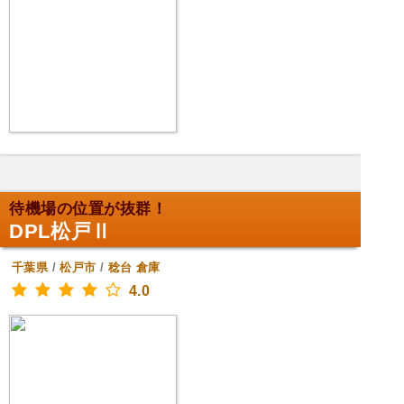
待機場の位置が抜群！
DPL松戸Ⅱ
千葉県
/
松戸市
/
稔台
倉庫
4.0