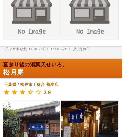
[日火水木金土] 11:30～14:30,17:00～21:00
[月] 定休日
墓参り後の湯葉天せいろ。
松月庵
千葉県
/
松戸市
/
稔台
蕎麦店
3.9