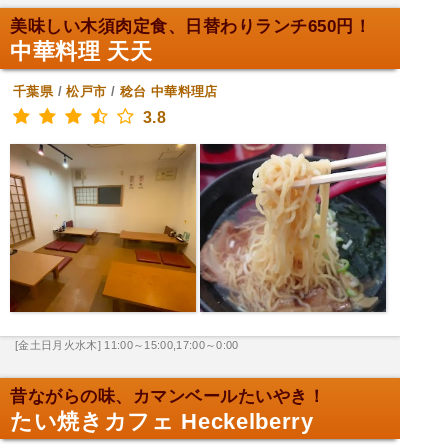
美味しい木須肉定食、日替わりランチ650円！
中華料理 天天
千葉県
/
松戸市
/
稔台
中華料理店
3.8
[金土日月火水木] 11:00～15:00,17:00～0:00
昔ながらの味、カマンベールたいやき！
たい焼きカフェ Heckelberry