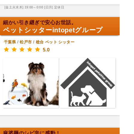
[金土火水木] 19:00～0:00
[日月] 定休日
細かい引き継ぎで安心お世話。
ペットシッターintopetグループ
千葉県
/
松戸市
/
稔台
ペット シッター
5.0
麻婆麺のシビ辛に感動！