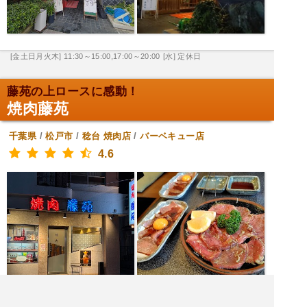
[金土日月火木] 11:30～15:00,17:00～20:00
[水] 定休日
藤苑の上ロースに感動！
焼肉藤苑
千葉県
/
松戸市
/
稔台
焼肉店
/
バーベキュー店
4.6