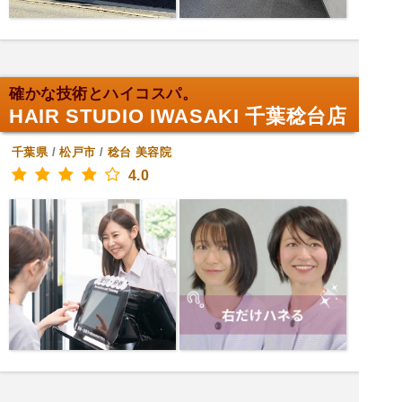
確かな技術とハイコスパ。
HAIR STUDIO IWASAKI 千葉稔台店
千葉県
/
松戸市
/
稔台
美容院
4.0