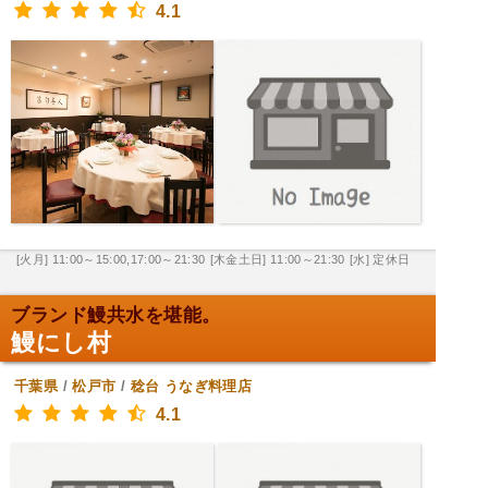
4.1
[火月] 11:00～15:00,17:00～21:30
[木金土日] 11:00～21:30
[水] 定休日
ブランド鰻共水を堪能。
鰻にし村
千葉県
/
松戸市
/
稔台
うなぎ料理店
4.1