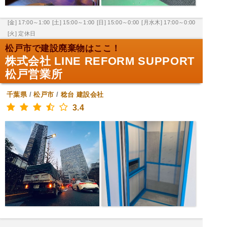
[金] 17:00～1:00
[土] 15:00～1:00
[日] 15:00～0:00
[月水木] 17:00～0:00
[火] 定休日
松戸市で建設廃棄物はここ！
株式会社 LINE REFORM SUPPORT
松戸営業所
千葉県
/
松戸市
/
稔台
建設会社
3.4