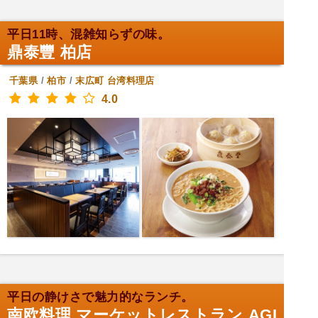
平日11時、混雑知らずの味。
鼎泰豐 柏店
千葉県
/
柏市
/
末広町
台湾料理店
4.0
平日の静けさで魅力的なランチ。
南欧料理 マーケットレストラン AGI