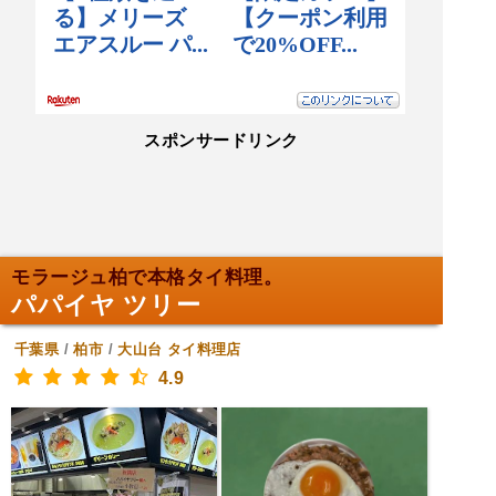
スポンサードリンク
モラージュ柏で本格タイ料理。
パパイヤ ツリー
千葉県
/
柏市
/
大山台
タイ料理店
4.9