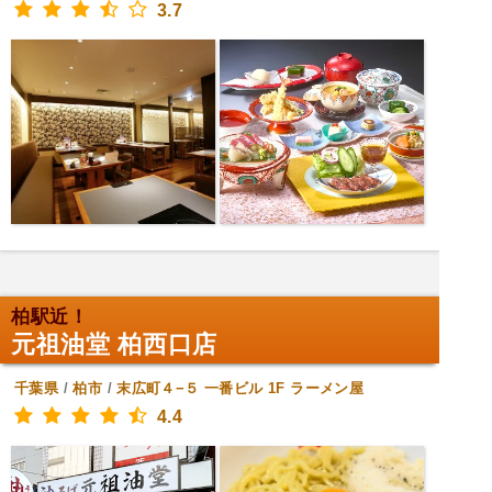
3.7
柏駅近！
元祖油堂 柏西口店
千葉県
/
柏市
/
末広町４−５ 一番ビル 1F
ラーメン屋
4.4