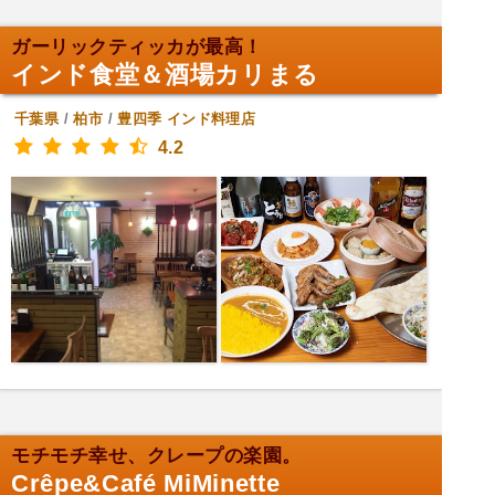
ガーリックティッカが最高！
インド食堂＆酒場カリまる
千葉県
/
柏市
/
豊四季
インド料理店
4.2
モチモチ幸せ、クレープの楽園。
Crêpe&Café MiMinette