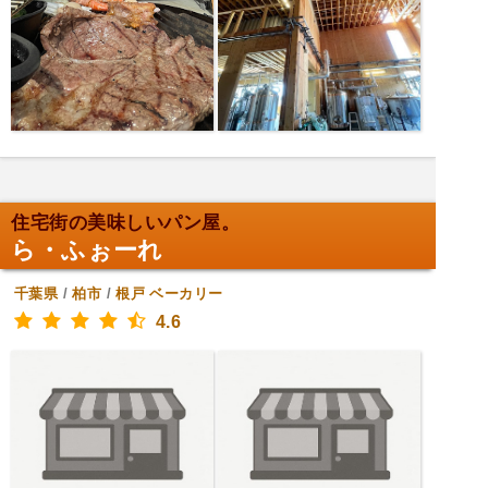
住宅街の美味しいパン屋。
ら・ふぉーれ
千葉県
/
柏市
/
根戸
ベーカリー
4.6