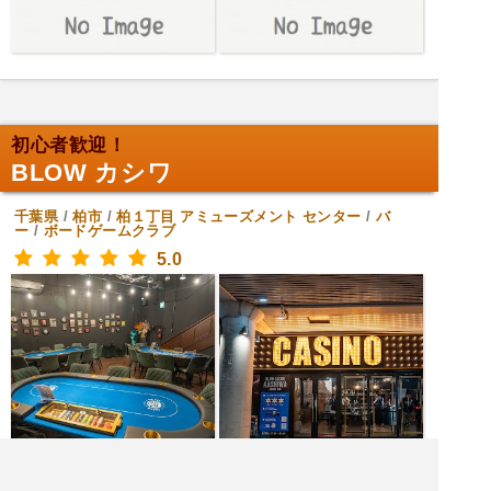
初心者歓迎！
BLOW カシワ
千葉県
/
柏市
/
柏１丁目
アミューズメント センター
/
バ
ー
/
ボードゲームクラブ
5.0