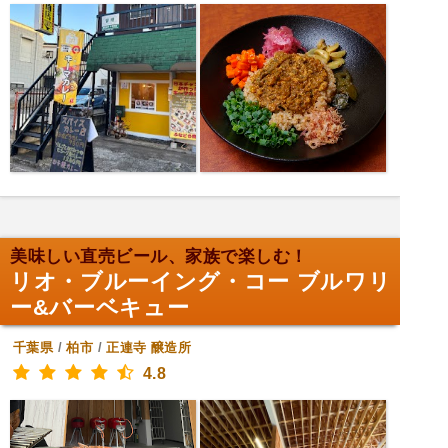
美味しい直売ビール、家族で楽しむ！
リオ・ブルーイング・コー ブルワリ
ー&バーベキュー
千葉県
/
柏市
/
正連寺
醸造所
4.8