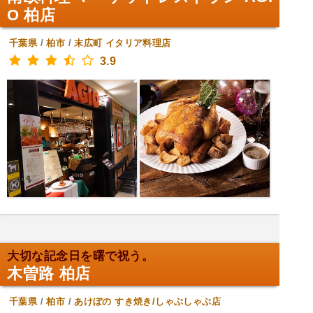
O 柏店
千葉県
/
柏市
/
末広町
イタリア料理店
3.9
大切な記念日を曙で祝う。
木曽路 柏店
千葉県
/
柏市
/
あけぼの
すき焼き/しゃぶしゃぶ店