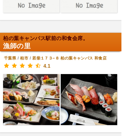
柏の葉キャンパス駅前の和食会席。
漁師の里
千葉県
/
柏市
/
若柴１７３−８ 柏の葉キャンパス
和食店
4.1