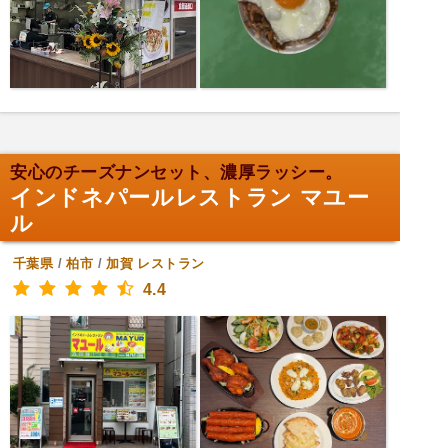
安心のチーズナンセット、濃厚ラッシー。
インドネパールレストラン マユー
ル
千葉県
/
柏市
/
加賀
レストラン
4.4