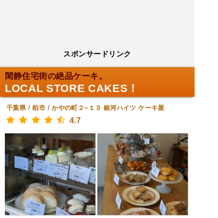
スポンサードリンク
閑静住宅街の絶品ケーキ。
LOCAL STORE CAKES！
千葉県
/
柏市
/
かやの町２−１３ 銀河ハイツ
ケーキ屋
4.7