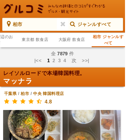
柏市
ジャンルすべて
周辺のお
柏市 ジャンルす
東京都 飲食店
大阪府 飲食店
店
べて
全
7879
件
|<<
1
2
3
4
次
>>|
レイソルロードで本場韓国料理。
マッナラ
千葉県
/
柏市
/
中央
韓国料理店
4.8