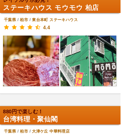
レイソルサポ必見！
ステーキハウス モウモウ 柏店
千葉県
/
柏市
/
東台本町
ステーキハウス
4.4
880円で楽しむ！
台湾料理・聚仙閣
千葉県
/
柏市
/
大津ケ丘
中華料理店