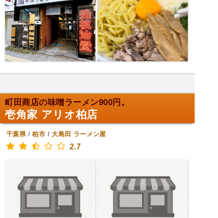
町田商店の味噌ラーメン900円。
壱角家 アリオ柏店
千葉県
/
柏市
/
大島田
ラーメン屋
2.7