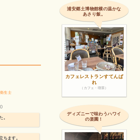
浦安郷土博物館横の温かな
あさり飯。
カフェレストランすてんぱ
れ
（カフェ・喫茶）
衛生士
0
ディズニーで味わうハワイ
た。
の楽園！
立ちます。