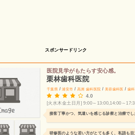
スポンサードリンク
医院見学がもたらす安心感。
栗林歯科医院
/
/
/
/
千葉県
浦安市
高洲
歯科医院
美容歯科医
歯科
4.0
[火水木金土日月] 9:00～13:00,14:00～17:3
接客丁寧かつ、気遣いを感じる診察と治療でし
研修医のような若い方がとても多く、私語も目