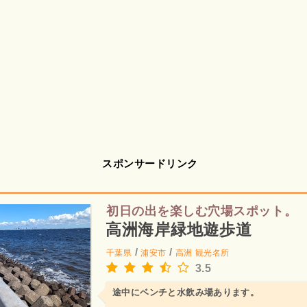
スポンサードリンク
初日の出を楽しむ穴場スポット。
高洲海岸緑地遊歩道
/
/
千葉県
浦安市
高洲
観光名所
3.5
途中にベンチと水飲み場あります。