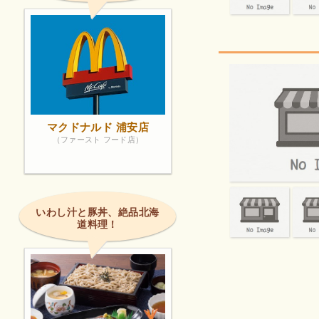
マクドナルド 浦安店
（ファースト フード店）
いわし汁と豚丼、絶品北海
道料理！