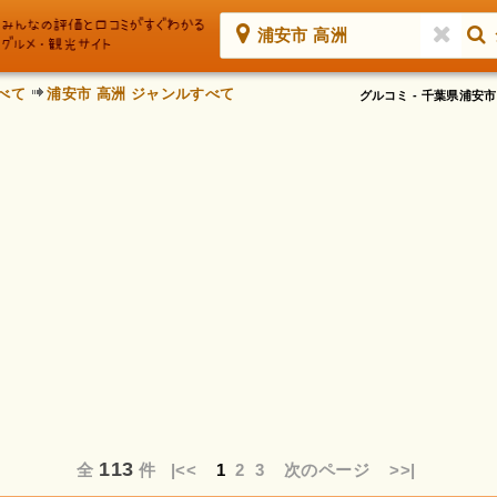
浦安市 高洲
べて
浦安市 高洲 ジャンルすべて
グルコミ - 千葉県浦
113
全
件
|<<
1
2
3
次のページ
>>|