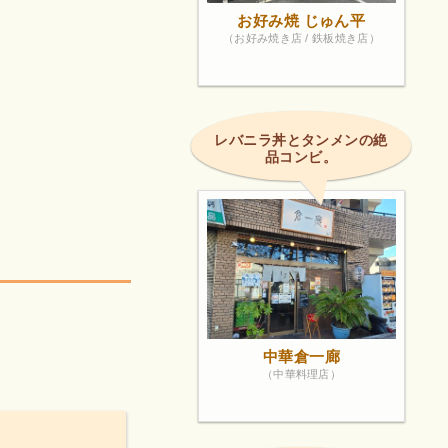
お好み焼 じゅん平
（お好み焼き店 / 鉄板焼き店）
レバニラ丼とタンメンの絶
品コンビ。
中華倉一廊
（中華料理店）