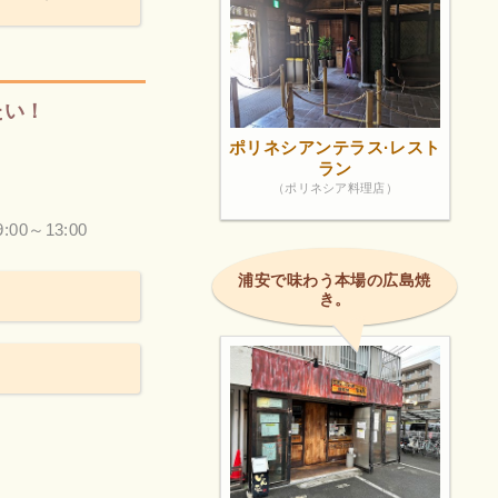
たい！
ポリネシアンテラス·レスト
ラン
（ポリネシア料理店）
9:00～13:00
浦安で味わう本場の広島焼
き。