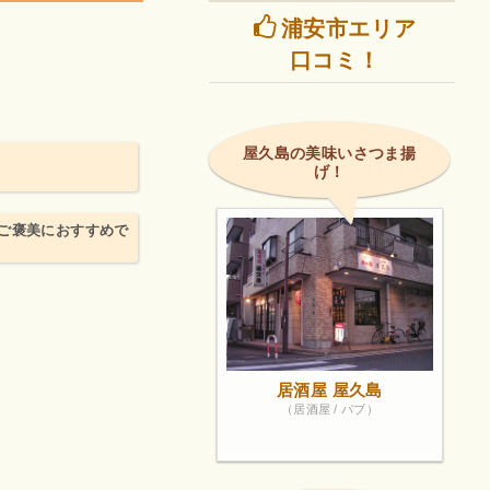
浦安市エリア
口コミ！
屋久島の美味いさつま揚
げ！
ご褒美におすすめで
居酒屋 屋久島
（居酒屋 / パブ）