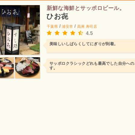
新鮮な海鮮とサッポロビール。
ひお㐂
/
/
千葉県
浦安市
高洲
寿司店
4.5
美味しいしばらくしてにぎりが到着。
サッポロクラシックどれも最高でした自分への
す。