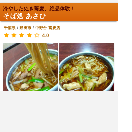
冷やしたぬき蕎麦、絶品体験！
そば処 あさひ
千葉県
/
野田市
/
中野台
蕎麦店
4.0
|<<
1
2
3
4
次
>>|
野田市 飲食店を探す