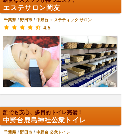
親切なスタッフが待つエステ。
エステサロン岡友
千葉県
/
野田市
/
中野台
エステティック サロン
4.5
誰でも安心、多目的トイレ完備！
中野台鹿島神社公衆トイレ
千葉県
/
野田市
/
中野台
公衆トイレ