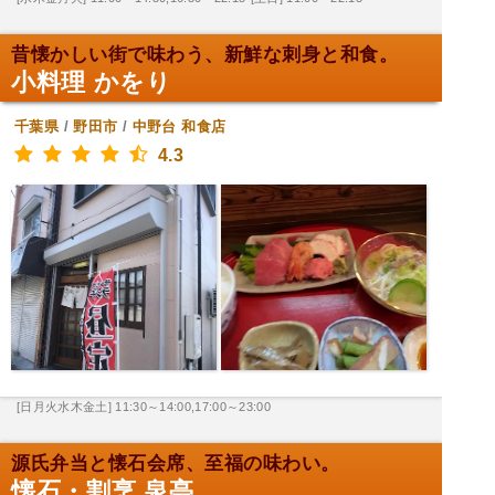
昔懐かしい街で味わう、新鮮な刺身と和食。
小料理 かをり
千葉県
/
野田市
/
中野台
和食店
4.3
[日月火水木金土] 11:30～14:00,17:00～23:00
源氏弁当と懐石会席、至福の味わい。
懐石・割烹 泉亭