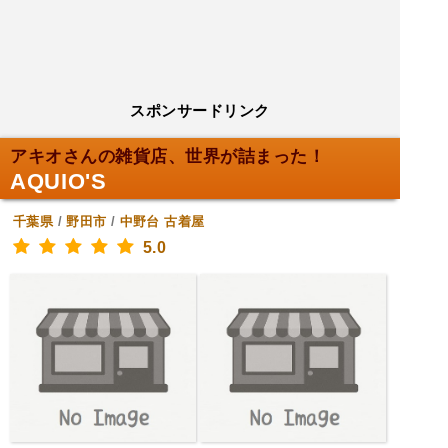
スポンサードリンク
アキオさんの雑貨店、世界が詰まった！
AQUIO'S
千葉県
/
野田市
/
中野台
古着屋
5.0