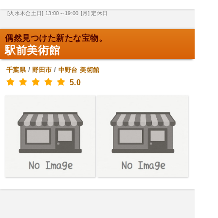
[火水木金土日] 13:00～19:00
[月] 定休日
偶然見つけた新たな宝物。
駅前美術館
千葉県
/
野田市
/
中野台
美術館
5.0