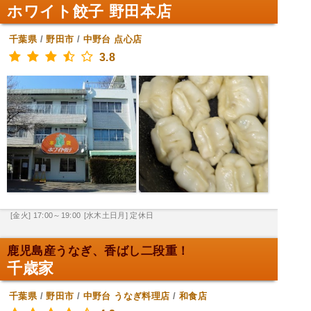
ホワイト餃子 野田本店
千葉県
/
野田市
/
中野台
点心店
3.8
[金火] 17:00～19:00
[水木土日月] 定休日
鹿児島産うなぎ、香ばし二段重！
千歳家
千葉県
/
野田市
/
中野台
うなぎ料理店
/
和食店