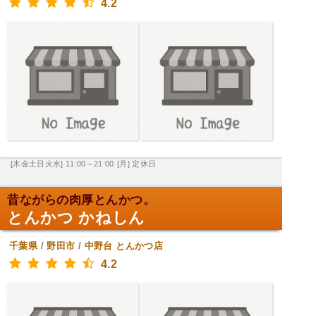
4.2
[木金土日火水] 11:00～21:00
[月] 定休日
昔ながらの肉厚とんかつ。
とんかつ かねしん
千葉県
/
野田市
/
中野台
とんかつ店
4.2