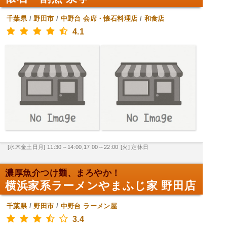
千葉県
/
野田市
/
中野台
会席・懐石料理店
/
和食店
4.1
[水木金土日月] 11:30～14:00,17:00～22:00
[火] 定休日
濃厚魚介つけ麺、まろやか！
横浜家系ラーメンやまふじ家 野田店
千葉県
/
野田市
/
中野台
ラーメン屋
3.4