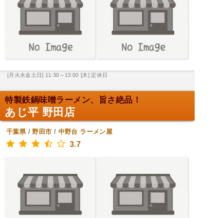
[月火水金土日] 11:30～13:00
[木] 定休日
特製鉄鍋味噌ラーメン、旨さ絶品！
あじ平 野田店
千葉県
/
野田市
/
中野台
ラーメン屋
3.7