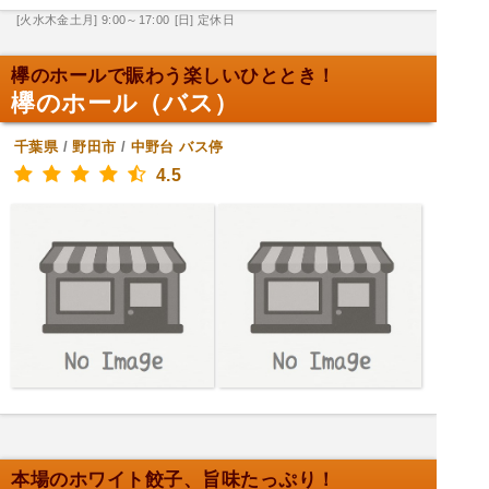
[火水木金土月] 9:00～17:00
[日] 定休日
欅のホールで賑わう楽しいひととき！
欅のホール（バス）
千葉県
/
野田市
/
中野台
バス停
4.5
本場のホワイト餃子、旨味たっぷり！