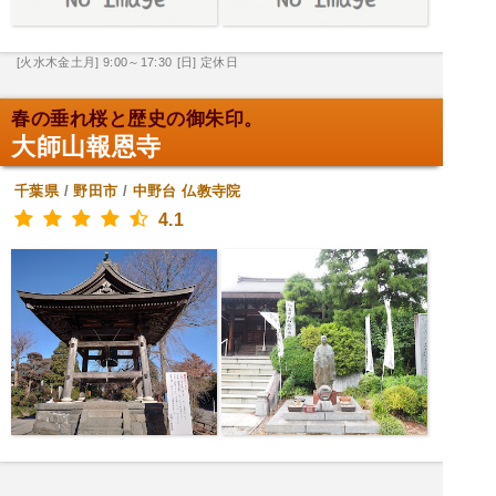
[火水木金土月] 9:00～17:30
[日] 定休日
春の垂れ桜と歴史の御朱印。
大師山報恩寺
千葉県
/
野田市
/
中野台
仏教寺院
4.1