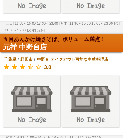
[土日] 11:30～15:00,17:30～23:00
[月木] 11:30～15:00,18:00～23:00
[金]
11:30～15:00
[火水] 定休日
五目あんかけ焼きそば、ボリューム満点！
元祥 中野台店
千葉県
/
野田市
/
中野台
テイクアウト可能な中華料理店
3.8
[水木金月火] 11:00～14:30,16:30～22:15
[土日] 11:00～22:15