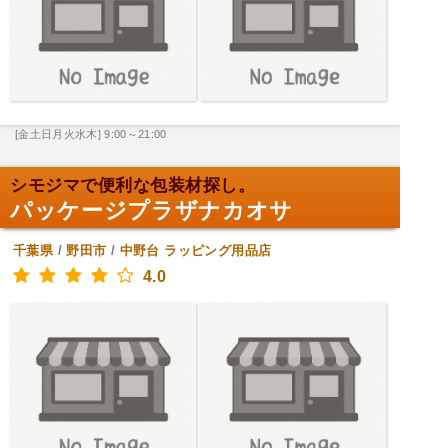
[金土日月火水木] 9:00～21:00
シモジマで便利な包装材探し。
パッケージプラザナカオサ
千葉県
/
野田市
/
中野台
ラッピング用品店
4.0