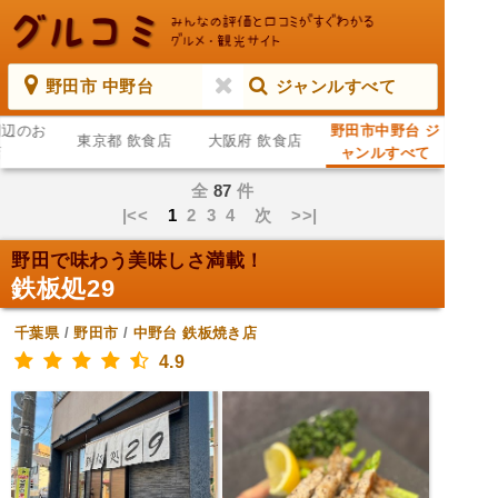
野田市 中野台
ジャンルすべて
周辺のお
野田市中野台 ジ
東京都 飲食店
大阪府 飲食店
店
ャンルすべて
全
87
件
|<<
1
2
3
4
次
>>|
野田で味わう美味しさ満載！
鉄板処29
千葉県
/
野田市
/
中野台
鉄板焼き店
4.9