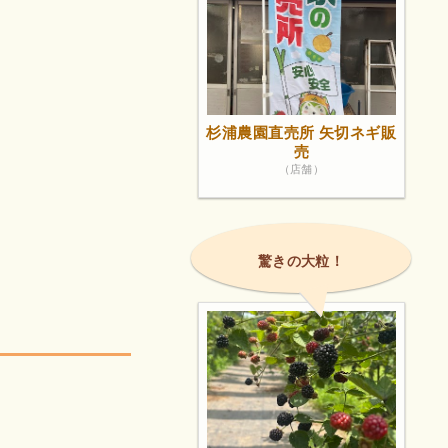
杉浦農園直売所 矢切ネギ販
売
（店舗）
驚きの大粒！