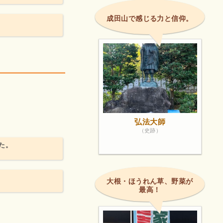
成田山で感じる力と信仰。
弘法大師
（史跡）
た。
大根・ほうれん草、野菜が
最高！