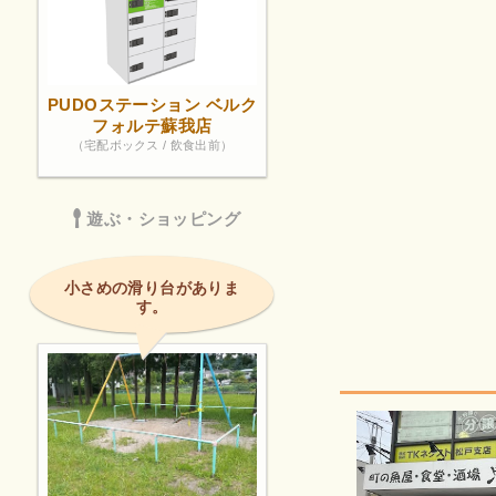
PUDOステーション ベルク
フォルテ蘇我店
（宅配ボックス / 飲食出前）
遊ぶ・ショッピング
小さめの滑り台がありま
す。