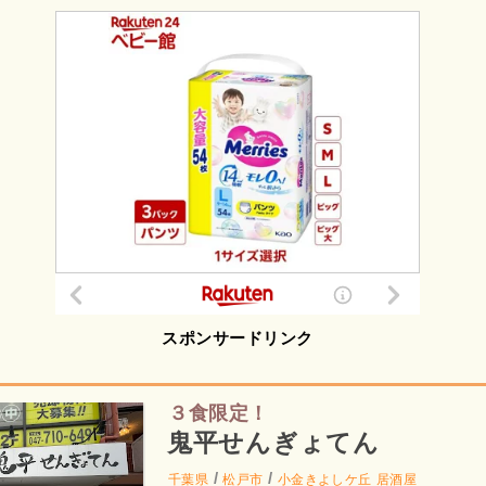
スポンサードリンク
３食限定！
鬼平せんぎょてん
/
/
千葉県
松戸市
小金きよしケ丘
居酒屋