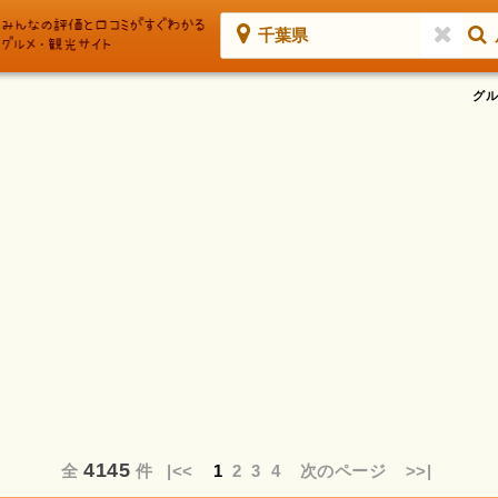
千葉県
グル
4145
全
件
|<<
1
2
3
4
次のページ
>>|