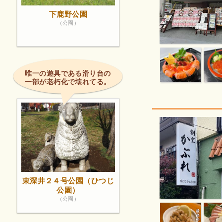
下鹿野公園
（公園）
唯一の遊具である滑り台の
一部が老朽化で壊れてる。
東深井２４号公園（ひつじ
公園）
（公園）