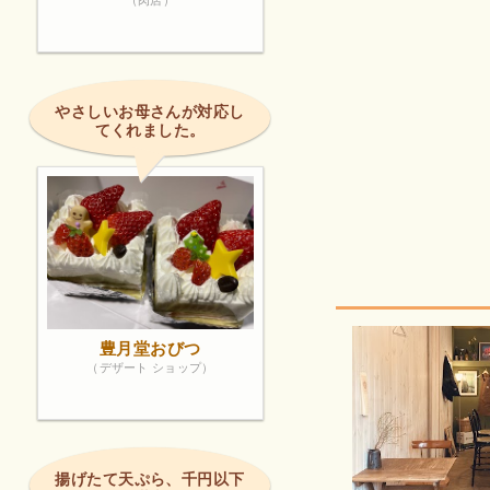
（肉店）
やさしいお母さんが対応し
てくれました。
豊月堂おびつ
（デザート ショップ）
揚げたて天ぷら、千円以下