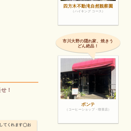
四方木不動滝自然観察園
（ハイキング コース）
市川大野の隠れ家、焼きう
どん絶品！
任せ！
ボンテ
（コーヒーショップ・喫茶店）
してくれます◯お