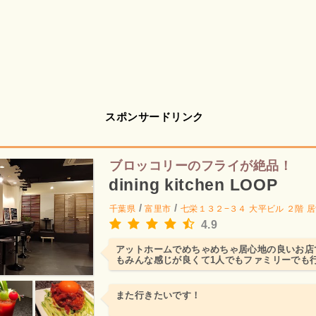
スポンサードリンク
ブロッコリーのフライが絶品！
dining kitchen LOOP
/
/
千葉県
富里市
七栄１３２−３４ 大平ビル ２階
居
4.9
アットホームでめちゃめちゃ居心地の良いお店
もみんな感じが良くて1人でもファミリーでも
また行きたいです！