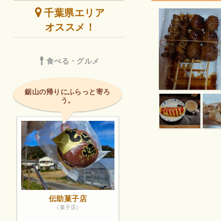
千葉県エリア
オススメ！
食べる・グルメ
鋸山の帰りにふらっと寄ろ
う。
伝助菓子店
（菓子店）