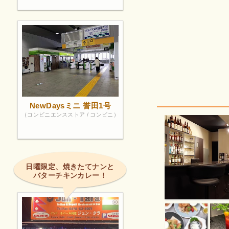
NewDaysミニ 誉田1号
（コンビニエンスストア / コンビニ）
日曜限定、焼きたてナンと
バターチキンカレー！