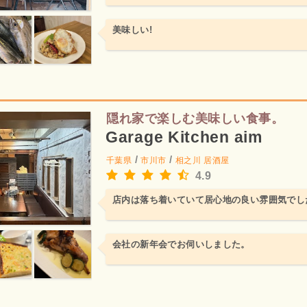
美味しい!
隠れ家で楽しむ美味しい食事。
Garage Kitchen aim
/
/
千葉県
市川市
相之川
居酒屋
4.9
店内は落ち着いていて居心地の良い雰囲気でし
会社の新年会でお伺いしました。