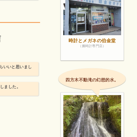
店
時計とメガネの伯金堂
（腕時計専門店）
らいいと思いまし
四方木不動滝の幻想的水。
用しました。