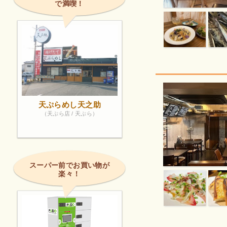
で満喫！
天ぷらめし天之助
（天ぷら店 / 天ぷら）
スーパー前でお買い物が
楽々！