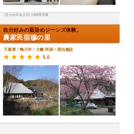
[月火水木金土日] 24時間営業
自分好みの藍染めジーンズ体験。
農家民宿穆の里
千葉県
/
鴨川市
/
大幡
民宿
/
宿泊施設
5.0