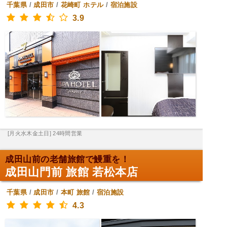
千葉県
/
成田市
/
花崎町
ホテル
/
宿泊施設
3.9
[月火水木金土日] 24時間営業
成田山前の老舗旅館で鰻重を！
成田山門前 旅館 若松本店
千葉県
/
成田市
/
本町
旅館
/
宿泊施設
4.3