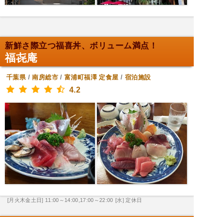
新鮮さ際立つ福喜丼、ボリューム満点！
福㐂庵
千葉県
/
南房総市
/
富浦町福澤
定食屋
/
宿泊施設
4.2
[月火木金土日] 11:00～14:00,17:00～22:00
[水] 定休日