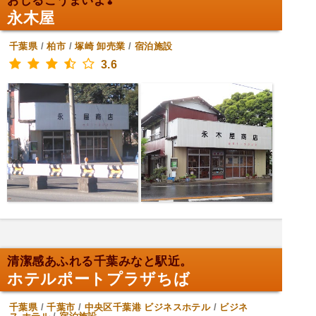
おしるこうまいよ❣️
永木屋
千葉県
/
柏市
/
塚崎
卸売業
/
宿泊施設
3.6
清潔感あふれる千葉みなと駅近。
ホテルポートプラザちば
千葉県
/
千葉市
/
中央区千葉港
ビジネスホテル
/
ビジネ