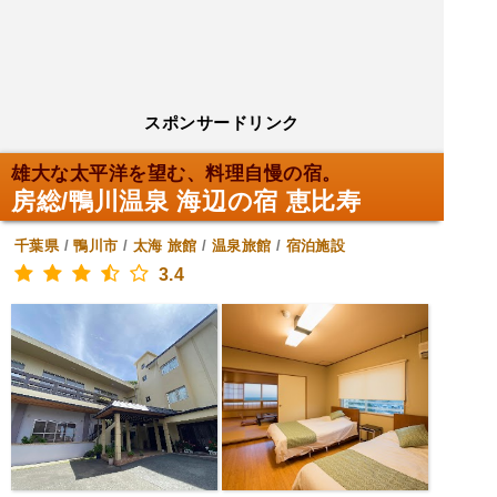
スポンサードリンク
雄大な太平洋を望む、料理自慢の宿。
房総/鴨川温泉 海辺の宿 恵比寿
千葉県
/
鴨川市
/
太海
旅館
/
温泉旅館
/
宿泊施設
3.4