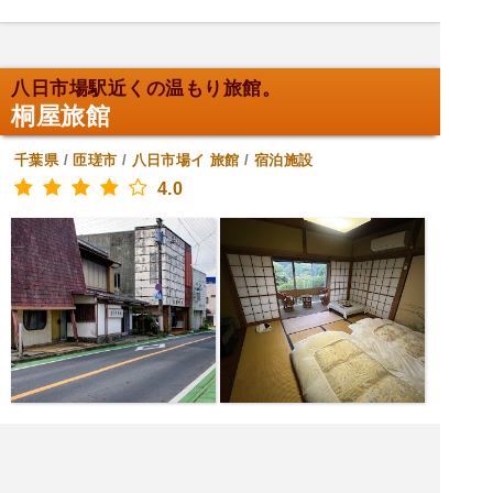
八日市場駅近くの温もり旅館。
桐屋旅館
千葉県
/
匝瑳市
/
八日市場イ
旅館
/
宿泊施設
4.0