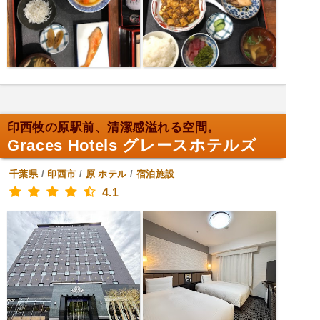
印西牧の原駅前、清潔感溢れる空間。
Graces Hotels グレースホテルズ
千葉県
/
印西市
/
原
ホテル
/
宿泊施設
4.1