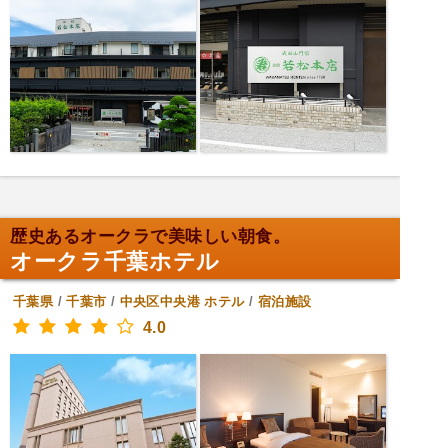
歴史あるオークラで美味しい朝食。
オークラ千葉ホテル
千葉県
/
千葉市
/
中央区中央港
ホテル
/
宿泊施設
4.0