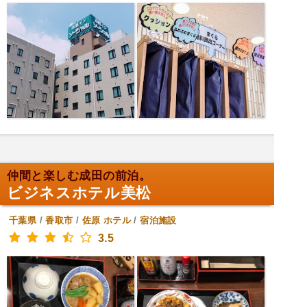
仲間と楽しむ成田の前泊。
ビジネスホテル美松
千葉県
/
香取市
/
佐原
ホテル
/
宿泊施設
3.5