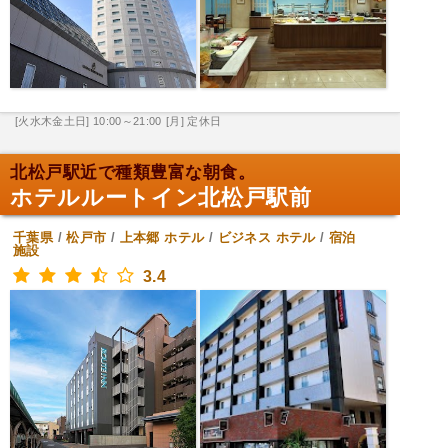
[火水木金土日] 10:00～21:00
[月] 定休日
北松戸駅近で種類豊富な朝食。
ホテルルートイン北松戸駅前
千葉県
/
松戸市
/
上本郷
ホテル
/
ビジネス ホテル
/
宿泊
施設
3.4