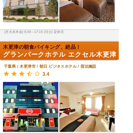
[月火水木金] 8:30～17:15
[日土] 定休日
木更津の朝食バイキング、絶品！
グランパークホテル エクセル木更津
千葉県
/
木更津市
/
朝日
ビジネスホテル
/
宿泊施設
3.4