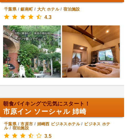
千葉県
/
鋸南町
/
大六
ホテル
/
宿泊施設
4.3
朝食バイキングで元気にスタート！
市原イン ソーシャル 姉崎
千葉県
/
市原市
/
姉崎西
ビジネスホテル
/
ビジネス ホテ
ル
/
宿泊施設
3.5