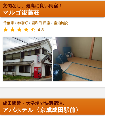
文句なし、最高に良い民宿！
マルゴ後藤荘
千葉県
/
御宿町
/
岩和田
民宿
/
宿泊施設
4.8
成田駅近・大浴場で快適宿泊。
アパホテル〈京成成田駅前〉