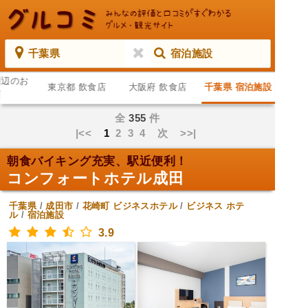
千葉県
宿泊施設
周辺のお
東京都 飲食店
大阪府 飲食店
千葉県 宿泊施設
店
全
355
件
|<<
1
2
3
4
次
>>|
朝食バイキング充実、駅近便利！
コンフォートホテル成田
千葉県
/
成田市
/
花崎町
ビジネスホテル
/
ビジネス ホテ
ル
/
宿泊施設
3.9