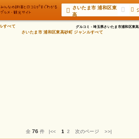
さいたま市 浦和区東
高
ルすべて
グルコミ - 埼玉県さいたま市浦和区
さいたま市 浦和区東高砂町 ジャンルすべて
76
全
件
|<<
1
2
次のページ
>>|