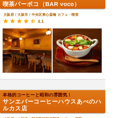
喫茶バーボコ（BAR voco）
大阪府
/
大阪市
/
中央区東心斎橋
カフェ・喫茶
4.1
本格的コーヒーと昭和の雰囲気！
サンエバーコーヒーハウスあべのハ
ルカス店