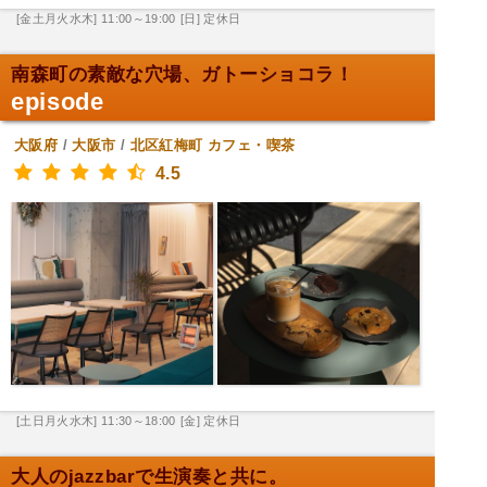
[金土月火水木] 11:00～19:00
[日] 定休日
南森町の素敵な穴場、ガトーショコラ！
episode
大阪府
/
大阪市
/
北区紅梅町
カフェ・喫茶
4.5
[土日月火水木] 11:30～18:00
[金] 定休日
大人のjazzbarで生演奏と共に。