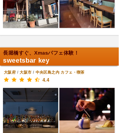
長堀橋すぐ、Xmasパフェ体験！
sweetsbar key
大阪府
/
大阪市
/
中央区島之内
カフェ・喫茶
4.4