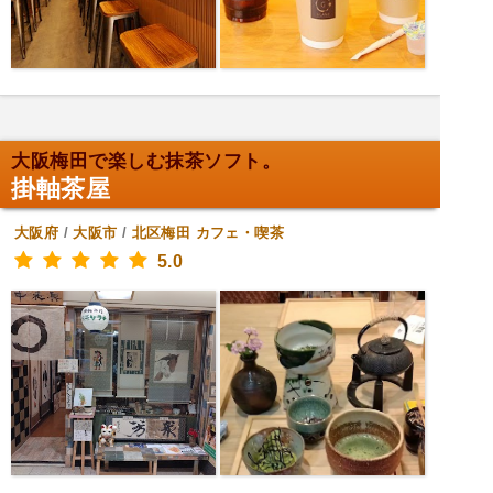
大阪梅田で楽しむ抹茶ソフト。
掛軸茶屋
大阪府
/
大阪市
/
北区梅田
カフェ・喫茶
5.0