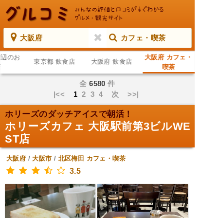
大阪府
カフェ・喫茶
周辺のお
大阪府 カフェ・
東京都 飲食店
大阪府 飲食店
店
喫茶
全
6580
件
|<<
1
2
3
4
次
>>|
ホリーズのダッチアイスで朝活！
ホリーズカフェ 大阪駅前第3ビルWE
ST店
大阪府
/
大阪市
/
北区梅田
カフェ・喫茶
3.5