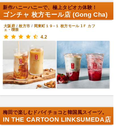
新作ハニーハニーで、極上タピオカ体験！
ゴンチャ 枚方モール店 (Gong Cha)
大阪府
/
枚方市
/
岡東町１９−１ 枚方モール 1Ｆ
カフ
ェ・喫茶
4.2
梅田で楽しむドバイチョコと韓国風スイーツ。
IN THE CARTOON LINKSUMEDA店