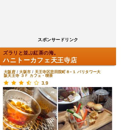
スポンサードリンク
ズラリと並ぶ紅茶の海。
ハニトーカフェ天王寺店
大阪府
/
大阪市
/
天王寺区悲田院町８−１ バリタワー大
阪天王寺 ３Ｆ
カフェ・喫茶
3.9