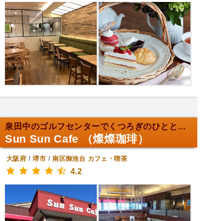
泉田中のゴルフセンターでくつろぎのひととき。
Sun Sun Cafe （燦燦珈琲）
大阪府
/
堺市
/
南区御池台
カフェ・喫茶
4.2