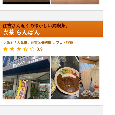
住吉さん近くの懐かしい純喫茶。
喫茶 らんばん
大阪府
/
大阪市
/
住吉区長峡町
カフェ・喫茶
3.9