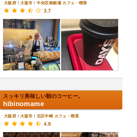
大阪府
/
大阪市
/
中央区南船場
カフェ・喫茶
3.7
スッキリ美味しい朝のコーヒー。
hibinomame
大阪府
/
大阪市
/
北区中崎
カフェ・喫茶
4.9