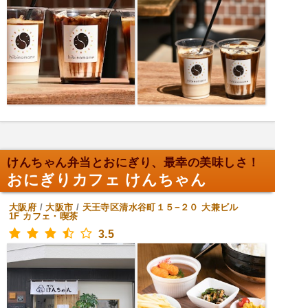
けんちゃん弁当とおにぎり、最幸の美味しさ！
おにぎりカフェ けんちゃん
大阪府
/
大阪市
/
天王寺区清水谷町１５−２０ 大兼ビル
1F
カフェ・喫茶
3.5