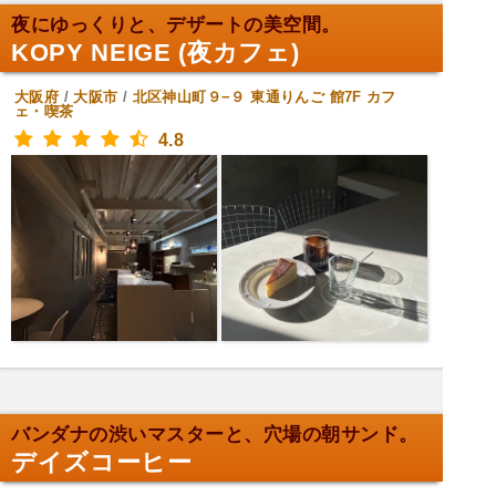
夜にゆっくりと、デザートの美空間。
KOPY NEIGE (夜カフェ)
大阪府
/
大阪市
/
北区神山町９−９ 東通りんご 館7F
カフ
ェ・喫茶
4.8
バンダナの渋いマスターと、穴場の朝サンド。
デイズコーヒー