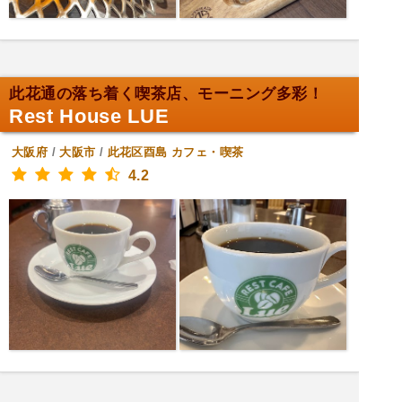
此花通の落ち着く喫茶店、モーニング多彩！
Rest House LUE
大阪府
/
大阪市
/
此花区酉島
カフェ・喫茶
4.2