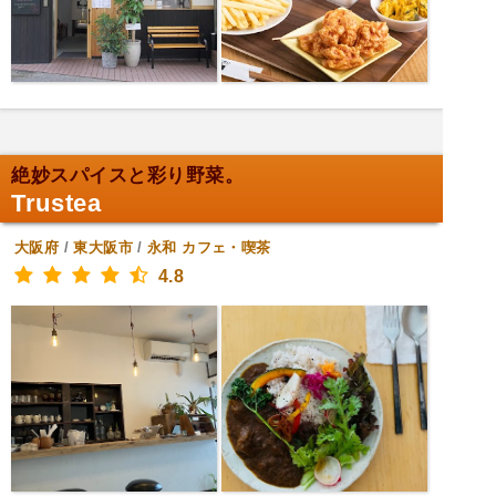
絶妙スパイスと彩り野菜。
Trustea
大阪府
/
東大阪市
/
永和
カフェ・喫茶
4.8