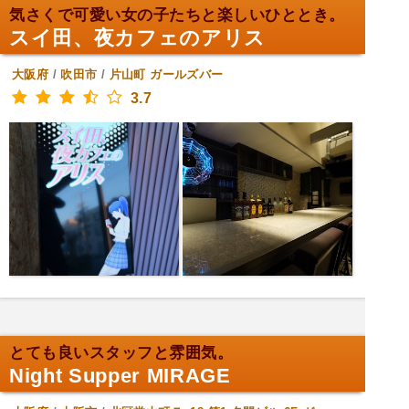
気さくで可愛い女の子たちと楽しいひととき。
スイ田、夜カフェのアリス
大阪府
/
吹田市
/
片山町
ガールズバー
3.7
とても良いスタッフと雰囲気。
Night Supper MIRAGE