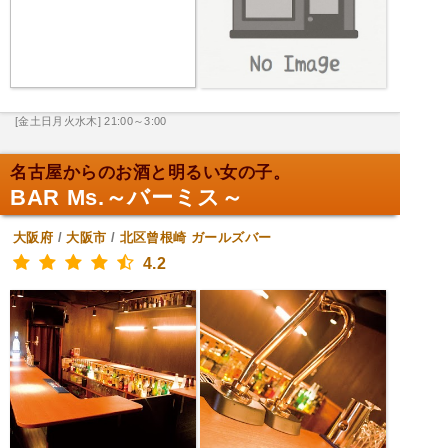
[金土日月火水木] 21:00～3:00
名古屋からのお酒と明るい女の子。
BAR Ms.～バーミス～
大阪府
/
大阪市
/
北区曾根崎
ガールズバー
4.2