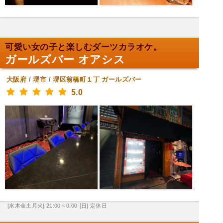
可愛い女の子と楽しむダーツカラオケ。
ガールズバー オアシス
大阪府
/
堺市
/
堺区翁橋町１丁
ガールズバー
5.0
[水木金土月火] 21:00～0:00
[日] 定休日