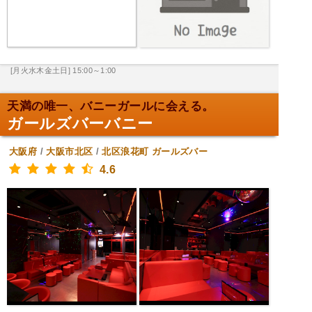
[月火水木金土日] 15:00～1:00
天満の唯一、バニーガールに会える。
ガールズバーバニー
大阪府
/
大阪市北区
/
北区浪花町
ガールズバー
4.6