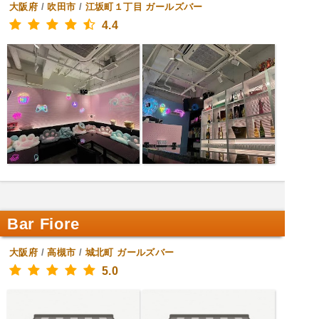
大阪府
/
吹田市
/
江坂町１丁目
ガールズバー
4.4
Bar Fiore
大阪府
/
高槻市
/
城北町
ガールズバー
5.0