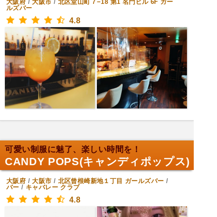
大阪府
/
大阪市
/
北区堂山町７−18 第1 名門ビル 6F
ガー
ルズバー
4.8
可愛い制服に魅了、楽しい時間を！
CANDY POPS(キャンディポップス)
大阪府
/
大阪市
/
北区曾根崎新地１丁目
ガールズバー
/
バー
/
キャバレー クラブ
4.8