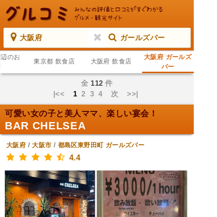
大阪府
ガールズバー
周辺のお
大阪府 ガールズ
東京都 飲食店
大阪府 飲食店
店
バー
全
112
件
|<<
1
2
3
4
次
>>|
可愛い女の子と美人ママ、楽しい宴会！
BAR CHELSEA
大阪府
/
大阪市
/
都島区東野田町
ガールズバー
4.4