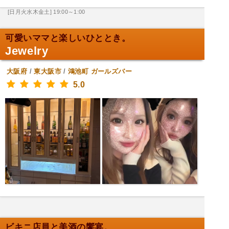
[日月火水木金土] 19:00～1:00
可愛いママと楽しいひととき。
Jewelry
大阪府
/
東大阪市
/
鴻池町
ガールズバー
5.0
ビキニ店員と美酒の饗宴。