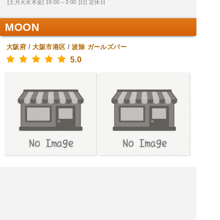
[土月火水木金] 19:00～3:00
[日] 定休日
MOON
大阪府
/
大阪市港区
/
波除
ガールズバー
5.0
[木金土月火水] 20:30～1:00
[日] 定休日
|<<
1
2
3
4
次
>>|
ガールズバーを探す