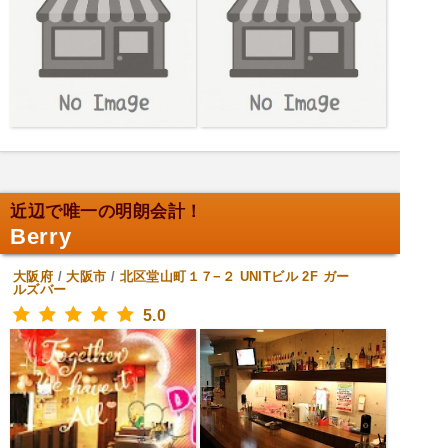
近辺で唯一の明朗会計！
Berry
大阪府
/
大阪市
/
北区堂山町１７−２ UNITビル 2F
ガー
ルズバー
5.0