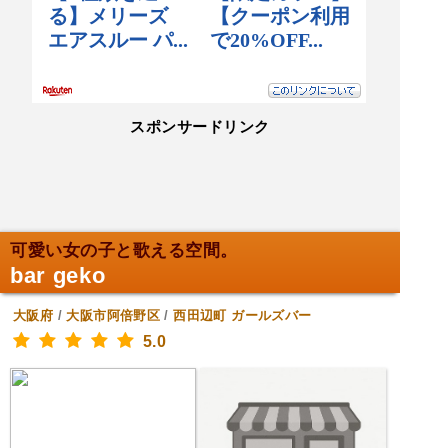
スポンサードリンク
可愛い女の子と歌える空間。
bar geko
大阪府
/
大阪市阿倍野区
/
西田辺町
ガールズバー
5.0