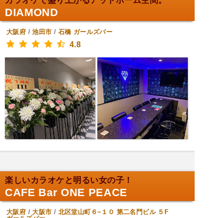
カラオケで盛り上がるアットホーム空間。
DIAMOND
大阪府
/
池田市
/
石橋
ガールズバー
4.8
楽しいカラオケと明るい女の子！
CAFE Bar ONE PEACE
大阪府
/
大阪市
/
北区堂山町６−１０ 第二名門ビル ５F