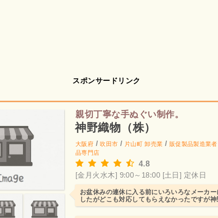
スポンサードリンク
親切丁寧な手ぬぐい制作。
神野織物（株）
/
/
/
大阪府
吹田市
片山町
卸売業
販促製品製造業者
品専門店
4.8
[金月火水木] 9:00～18:00
[土日] 定休日
お盆休みの連休に入る前にいろいろなメーカー
したがどこも対応してもらえなかったですが神
対応していただき連休...