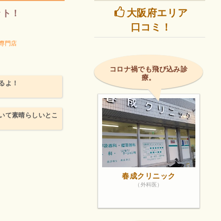
大阪府エリア
ット！
口コミ！
専門店
コロナ禍でも飛び込み診
療。
るよ！
いて素晴らしいとこ
春成クリニック
（外科医）