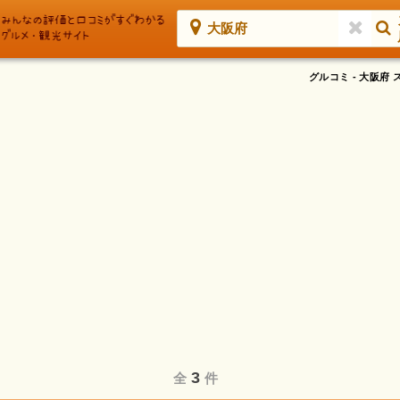
大阪府
グルコミ - 大阪
3
全
件