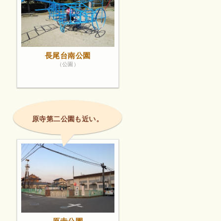
長尾台南公園
（公園）
原寺第二公園も近い。