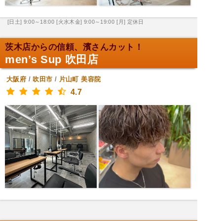
[日土] 9:00～18:00
[火水木金] 9:00～19:00
[月] 定休日
茨木店からの信頼、濱さんカット！
men’s Sup 吹田店
大阪府
/
吹田市
/
片山町
美容院
4.7