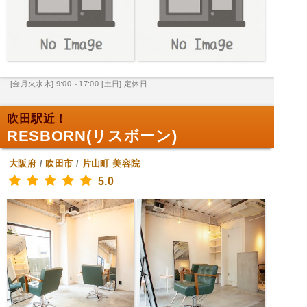
[金月火水木] 9:00～17:00
[土日] 定休日
吹田駅近！
RESBORN(リスボーン)
大阪府
/
吹田市
/
片山町
美容院
5.0