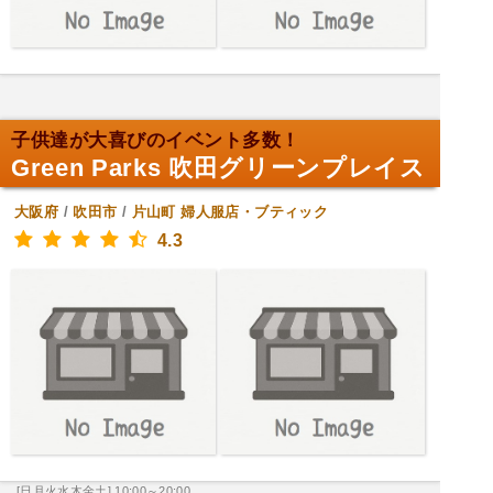
子供達が大喜びのイベント多数！
Green Parks 吹田グリーンプレイス
大阪府
/
吹田市
/
片山町
婦人服店・ブティック
4.3
[日月火水木金土] 10:00～20:00