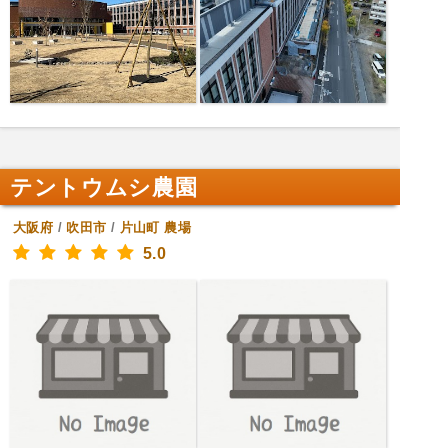
テントウムシ農園
大阪府
/
吹田市
/
片山町
農場
5.0