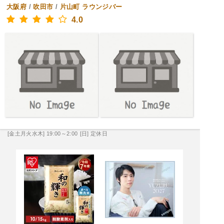
大阪府
/
吹田市
/
片山町
ラウンジバー
4.0
[金土月火水木] 19:00～2:00
[日] 定休日