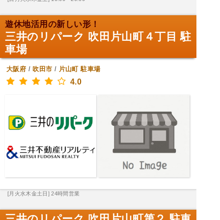
遊休地活用の新しい形！
三井のリパーク 吹田片山町４丁目 駐
車場
大阪府
/
吹田市
/
片山町
駐車場
4.0
[月火水木金土日] 24時間営業
三井のリパーク 吹田片山町第２ 駐車