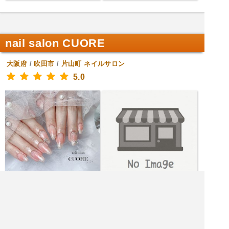
nail salon CUORE
大阪府
/
吹田市
/
片山町
ネイルサロン
5.0
|<<
1
2
3
4
次
>>|