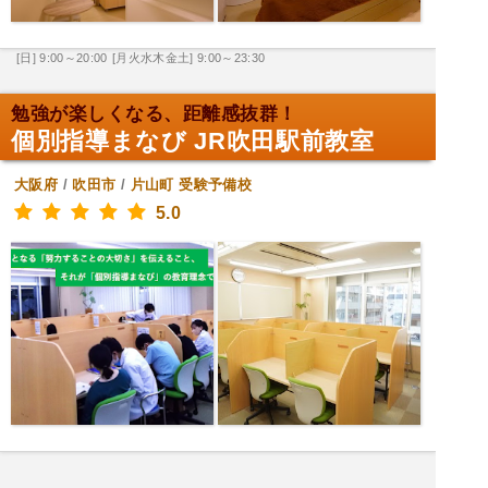
[日] 9:00～20:00
[月火水木金土] 9:00～23:30
勉強が楽しくなる、距離感抜群！
個別指導まなび JR吹田駅前教室
大阪府
/
吹田市
/
片山町
受験予備校
5.0