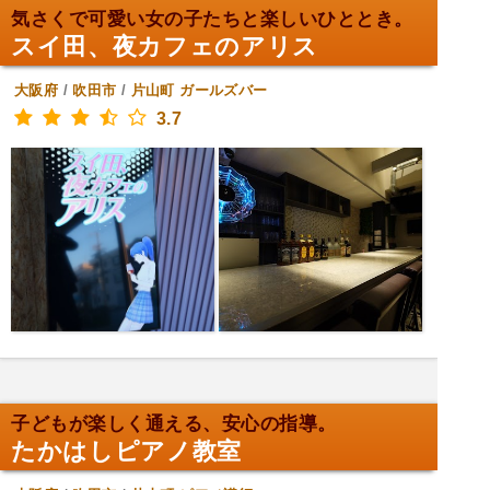
気さくで可愛い女の子たちと楽しいひととき。
スイ田、夜カフェのアリス
大阪府
/
吹田市
/
片山町
ガールズバー
3.7
子どもが楽しく通える、安心の指導。
たかはしピアノ教室