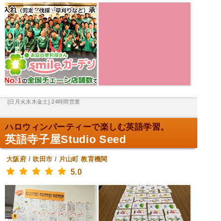
[日月火水木金土] 24時間営業
ハロウィンパーティーで楽しむ英語学習。
英語寺子屋Studio Seed
大阪府
/
吹田市
/
片山町
教育機関
5.0