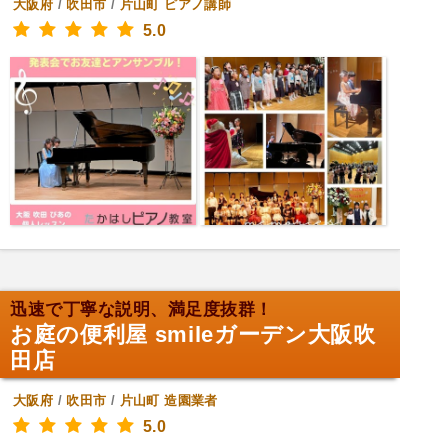
大阪府
/
吹田市
/
片山町
ピアノ講師
5.0
迅速で丁寧な説明、満足度抜群！
お庭の便利屋 smileガーデン大阪吹
田店
大阪府
/
吹田市
/
片山町
造園業者
5.0