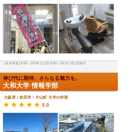
[火水木金] 9:00～19:00
[土日] 8:30～18:30
[月] 定休日
伸び代に期待、さらなる魅力を。
大和大学 情報学部
大阪府
/
吹田市
/
片山町
大学の学部
5.0