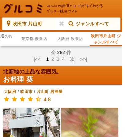
吹田市 片山町
ジャンルすべて
周辺のお
吹田市片山町 ジ
東京都 飲食店
大阪府 飲食店
店
ャンルすべて
全
252
件
|<<
1
2
3
4
次
>>|
北新地の上品な雰囲気。
お料理 葵
大阪府
/
吹田市
/
片山町
居酒屋
4.8