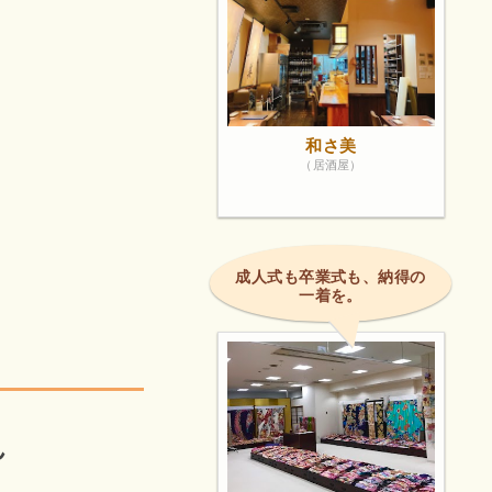
和さ美
（居酒屋）
成人式も卒業式も、納得の
一着を。
ん