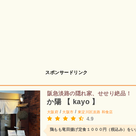
スポンサードリンク
阪急淡路の隠れ家、せせり絶品！
か陽 【 kayo 】
/
/
大阪府
大阪市
東淀川区淡路
和食店
4.9
鶏もも竜田揚げ定食１０００円（税込み）をい