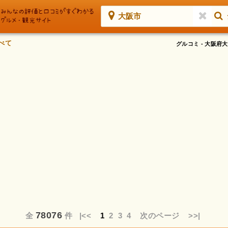
大阪市
べて
グルコミ - 大阪
78076
全
件
|<<
1
2
3
4
次のページ
>>|