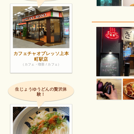
カフェチャオプレッソ上本
町駅店
（カフェ・喫茶 / カフェ）
生じょうゆうどんの贅沢体
験！