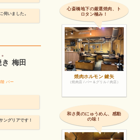
心斎橋地下の厳選焼肉、ト
に伺いました。
ロタン極み！
き。
き 梅田
焼肉ホルモン 鍵矢
3階
バー
（焼肉店 / バー＆グリル / 肉店）
和さ美のにゅうめん、感動
の味！
サングリアです！