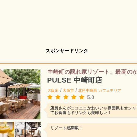
スポンサードリンク
中崎町の隠れ家リゾート、最高の
PULSE 中崎町店
/
/
大阪府
大阪市
北区中崎西
カフェテリア
5.0
店員さんがニコニコかわいい☺︎雰囲気もオシ
てお食事もドリンクも美味しい！
リゾート感満載！