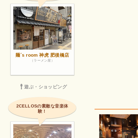
麺´s room 神虎 肥後橋店
（ラーメン屋）
遊ぶ・ショッピング
2CELLOSの素敵な音楽体
験！