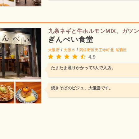
九条ネギと牛ホルモンMIX、ガツ
ぎんぺい食堂
/
/
大阪府
大阪市
阿倍野区天王寺町北
居酒屋
4.9
たまたま通りかかって3人で入店。
焼きそばのビジュ、大優勝です。