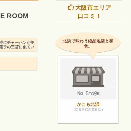
大阪市エリア
E ROOM
口コミ！
北浜で味わう絶品地酒と和
特にチャーハンが美
食。
ー選手の三笘に似てい
かこも北浜
（立食形式の飲食店）