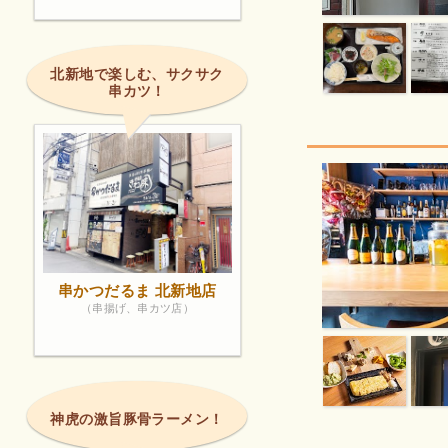
北新地で楽しむ、サクサク
串カツ！
串かつだるま 北新地店
（串揚げ、串カツ店）
神虎の激旨豚骨ラーメン！