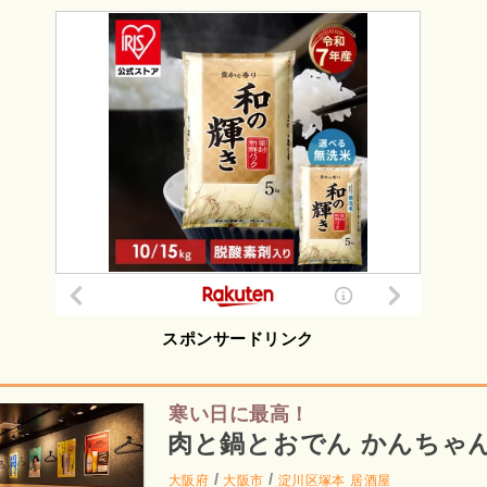
スポンサードリンク
寒い日に最高！
肉と鍋とおでん かんちゃ
/
/
大阪府
大阪市
淀川区塚本
居酒屋