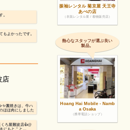
振袖レンタル 菊京屋 天王寺
あべの店
す。
（衣装レンタル業 / 着物販売店）
てもよかったです。
熱心なスタッフが選ぶ良い
製品。
波店
Hoang Hai Mobile - Namb
✨✨藁焼きは、牛ハ
a Osaka
のほほ肉にしました
（携帯電話ショップ）
くろ屋難波店👍@
と焼きにもとこと...