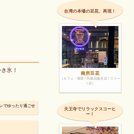
台湾の本場の豆花、再現！
かき氷！
南所豆花
（カフェ・喫茶 / 乳製品販売店 / スイー
ツ店）
ャレでゆったり過ごせ
天王寺でリラックスコーヒ
ー！