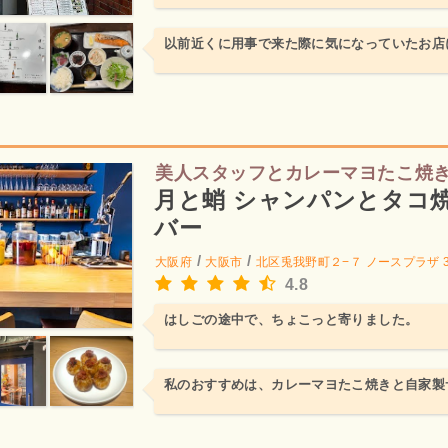
以前近くに用事で来た際に気になっていたお店
美人スタッフとカレーマヨたこ焼
月と蛸 シャンパンとタコ焼
バー
/
/
大阪府
大阪市
北区兎我野町２−７ ノースプラザ 
4.8
はしごの途中で、ちょこっと寄りました。
私のおすすめは、カレーマヨたこ焼きと自家製