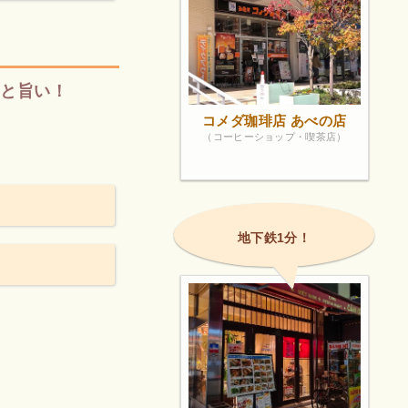
ンと旨い！
コメダ珈琲店 あべの店
（コーヒーショップ・喫茶店）
地下鉄1分！