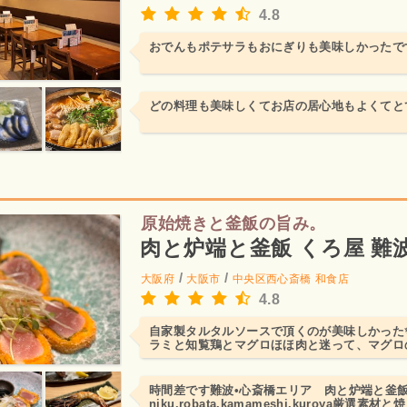
4.8
おでんもポテサラもおにぎりも美味しかったで
どの料理も美味しくてお店の居心地もよくてと
原始焼きと釜飯の旨み。
肉と炉端と釜飯 くろ屋 難
/
/
大阪府
大阪市
中央区西心斎橋
和食店
4.8
自家製タルタルソースで頂くのが美味しかった
ラミと知覧鶏とマグロほほ肉と迷って、マグロ
✨中はレアで藁の香り...
時間差です難波•心斎橋エリア 肉と炉端と釜飯
niku.robata.kamameshi.kuroya厳選素材