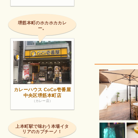
堺筋本町のホカホカカレ
ー。
カレーハウス CoCo壱番屋
中央区堺筋本町店
（カレー店）
上本町駅で味わう本場イタ
リアのカプチーノ！