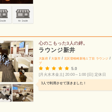
心のこもった3人の絆。
ラウンジ新井
/
/
/
大阪府
大阪市
北区曽根崎新地１丁目
ラウンジ
ブ
5.0
[月火水木金土] 20:00～1:00
[日] 定休日
3人で利用させて頂きました！