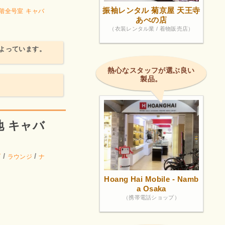
振袖レンタル 菊京屋 天王寺
1階全号室
キャバ
あべの店
（衣装レンタル業 / 着物販売店）
よっています。
熱心なスタッフが選ぶ良い
製品。
地 キャバ
/
/
ブ
ラウンジ
ナ
Hoang Hai Mobile - Namb
a Osaka
（携帯電話ショップ）