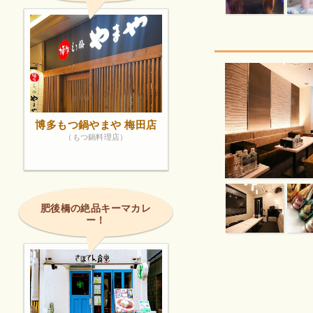
博多もつ鍋やまや 梅田店
（もつ鍋料理店）
肥後橋の絶品キーマカレ
ー！