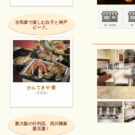
古民家で楽しむ白子と神戸
ビーフ。
かんてきや 要
（居酒屋）
新大阪の行列店、四川陳麻
婆豆腐！