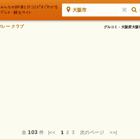
大阪市
バレー クラブ
グルコミ - 大阪府大
103
全
件
|<<
1
2
3
次のページ
>>|