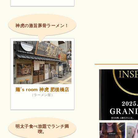
神虎の激旨豚骨ラーメン！
麺´s room 神虎 肥後橋店
（ラーメン屋）
明太子食べ放題でランチ満
喫。