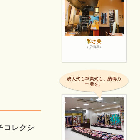
和さ美
（居酒屋）
成人式も卒業式も、納得の
一着を。
リッチコレクシ