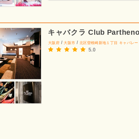
キャバクラ Club Parthen
/
/
大阪府
大阪市
北区曽根崎新地１丁目
キャバレー
5.0