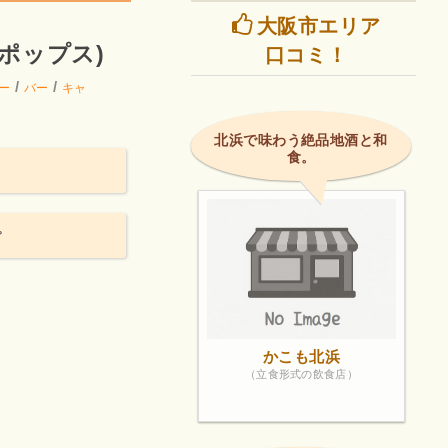
大阪市エリア
！
ィポップス)
口コミ！
/
/
ー
バー
キャ
北浜で味わう絶品地酒と和
食。
。
かこも北浜
（立食形式の飲食店）