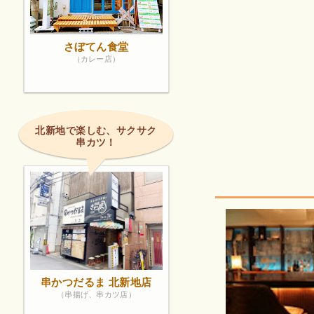
さぼてん食堂
（カレー店）
北新地で楽しむ、サクサク
串カツ！
串かつだるま 北新地店
（串揚げ、串カツ店）