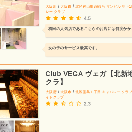
/
/
大阪府
大阪市
北区神山町8番9号 マンビル 地下
レー クラブ
4.5
梅田の人気店であるこちらのお店には何度かか
女の子のサービス最高です。
Club VEGA ヴェガ【北新
クラ】
/
/
大阪府
大阪市
北区堂島１丁目
キャバレー クラ
イトクラブ
2.3