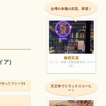
台湾の本場の豆花、再現！
南所豆花
イア)
（カフェ・喫茶 / 乳製品販売店 / スイー
ツ店）
で行ってフリーで3
天王寺でリラックスコーヒ
ー！