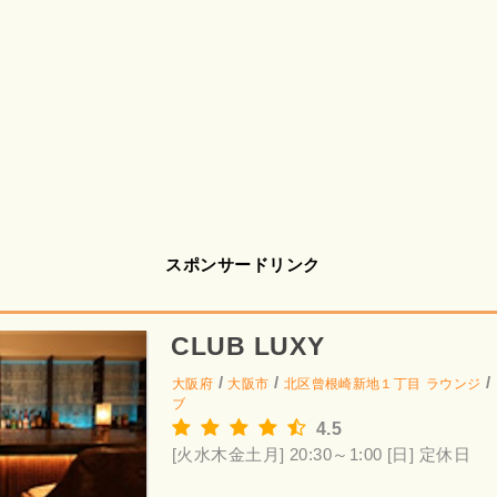
スポンサードリンク
CLUB LUXY
/
/
/
大阪府
大阪市
北区曾根崎新地１丁目
ラウンジ
ブ
4.5
[火水木金土月] 20:30～1:00
[日] 定休日