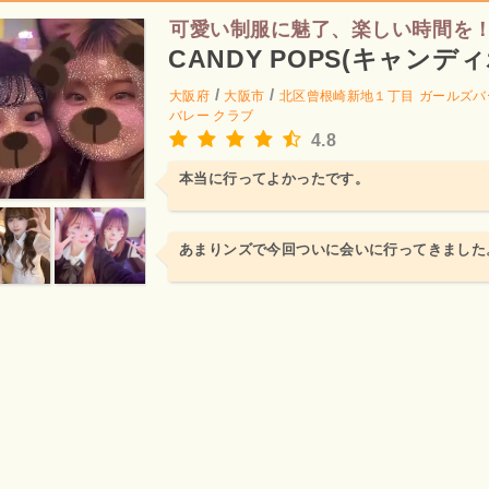
可愛い制服に魅了、楽しい時間を
CANDY POPS(キャンデ
/
/
大阪府
大阪市
北区曾根崎新地１丁目
ガールズバ
バレー クラブ
4.8
本当に行ってよかったです。
あまりンズで今回ついに会いに行ってきました