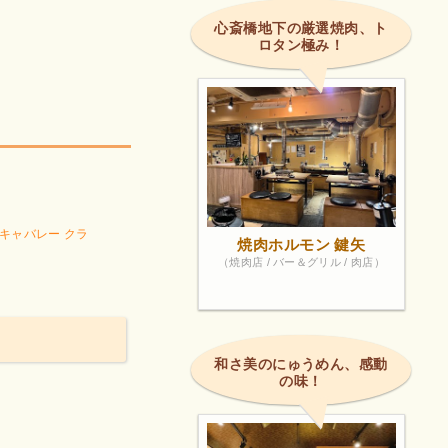
心斎橋地下の厳選焼肉、ト
ロタン極み！
キャバレー クラ
焼肉ホルモン 鍵矢
（焼肉店 / バー＆グリル / 肉店）
和さ美のにゅうめん、感動
の味！