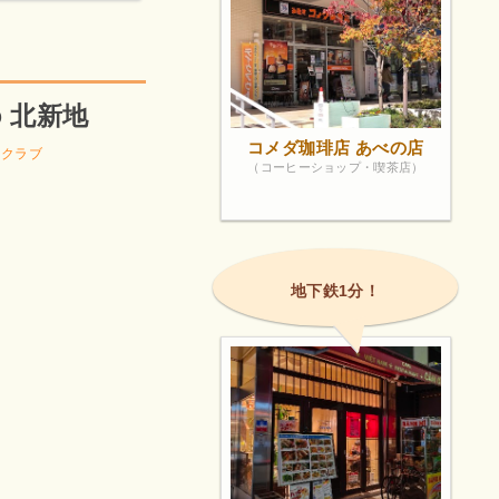
o 北新地
コメダ珈琲店 あべの店
 クラブ
（コーヒーショップ・喫茶店）
地下鉄1分！