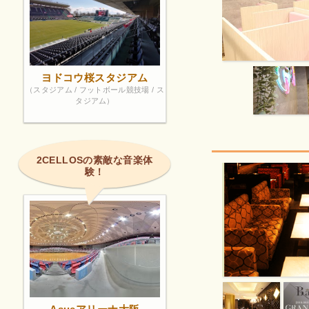
ヨドコウ桜スタジアム
（スタジアム / フットボール競技場 / ス
タジアム）
2CELLOSの素敵な音楽体
験！