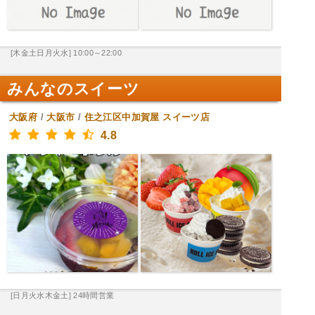
[木金土日月火水] 10:00～22:00
みんなのスイーツ
大阪府
/
大阪市
/
住之江区中加賀屋
スイーツ店
4.8
[日月火水木金土] 24時間営業