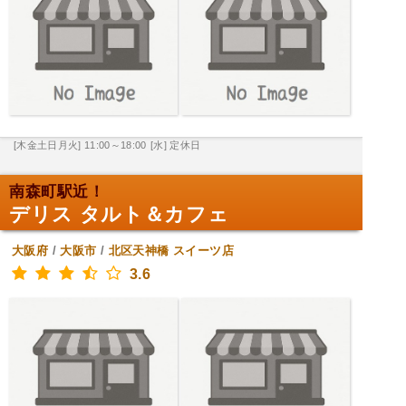
[木金土日月火] 11:00～18:00
[水] 定休日
南森町駅近！
デリス タルト＆カフェ
大阪府
/
大阪市
/
北区天神橋
スイーツ店
3.6