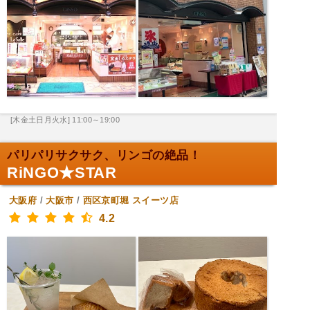
[木金土日月火水] 11:00～19:00
パリパリサクサク、リンゴの絶品！
RiNGO★STAR
大阪府
/
大阪市
/
西区京町堀
スイーツ店
4.2