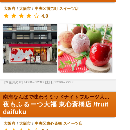
大阪府
/
大阪市
/
中央区博労町
スイーツ店
4.0
[木金月火水] 14:00～22:00
[土日] 12:00～22:00
南海なんばで味わうミッドナイトフルーツ大福。
夜もふるーつ大福 東心斎橋店 /fruit
daifuku
大阪府
/
大阪市
/
中央区東心斎橋
スイーツ店