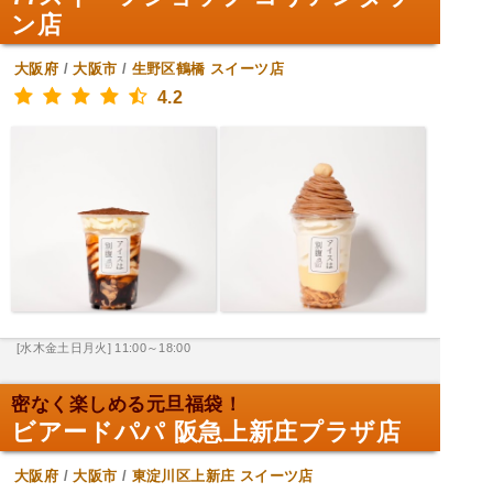
ン店
大阪府
/
大阪市
/
生野区鶴橋
スイーツ店
4.2
[水木金土日月火] 11:00～18:00
密なく楽しめる元旦福袋！
ビアードパパ 阪急上新庄プラザ店
大阪府
/
大阪市
/
東淀川区上新庄
スイーツ店