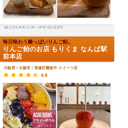
[金土月火水木] 11:00～18:00
[日] 定休日
毎日味わう酸っぱいりんご飴。
りんご飴のお店 もりくま なんば駅
前本店
大阪府
/
大阪市
/
浪速区難波中
スイーツ店
4.8