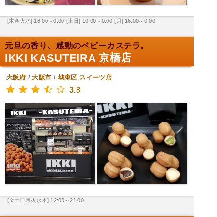
[木金火水] 18:00～0:00
[土日] 10:00～0:00
[月] 16:00～0:00
元旦の香り、感動のベビーカステラ。
IKKI KASUTEIRA 京橋店
大阪府
/
大阪市
/
城東区
スイーツ店
3.8
[金土日月火水木] 12:00～21:00