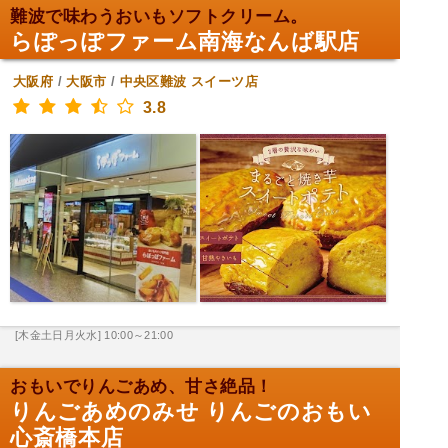
難波で味わうおいもソフトクリーム。
らぽっぽファーム南海なんば駅店
大阪府
/
大阪市
/
中央区難波
スイーツ店
3.8
[木金土日月火水] 10:00～21:00
おもいでりんごあめ、甘さ絶品！
りんごあめのみせ りんごのおもい
心斎橋本店