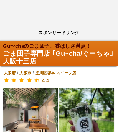
スポンサードリンク
Gu〜chaのごま団子、香ばしさ満点！
ごま団子専門店 ｢Gu~cha/ぐーちゃ｣
大阪十三店
大阪府
/
大阪市
/
淀川区塚本
スイーツ店
4.4