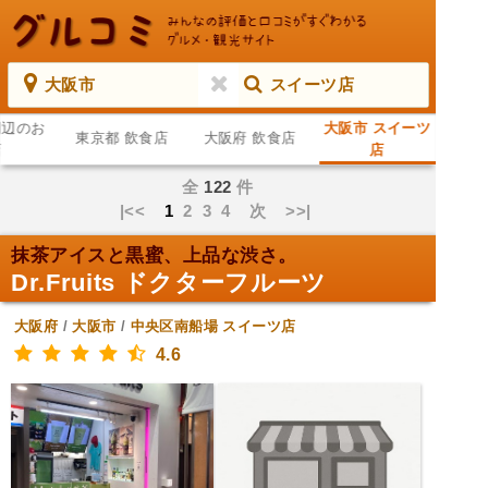
大阪市
スイーツ店
周辺のお
大阪市 スイーツ
東京都 飲食店
大阪府 飲食店
店
店
全
122
件
|<<
1
2
3
4
次
>>|
抹茶アイスと黒蜜、上品な渋さ。
Dr.Fruits ドクターフルーツ
大阪府
/
大阪市
/
中央区南船場
スイーツ店
4.6