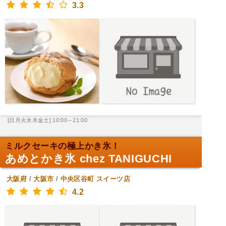
3.3
[日月火水木金土] 10:00～21:00
ミルクセーキの極上かき氷！
あめとかき氷 chez TANIGUCHI
大阪府
/
大阪市
/
中央区谷町
スイーツ店
4.2