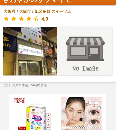
大阪府
/
大阪市
/
旭区高殿
スイーツ店
4.9
[土日月火水木金] 24時間営業