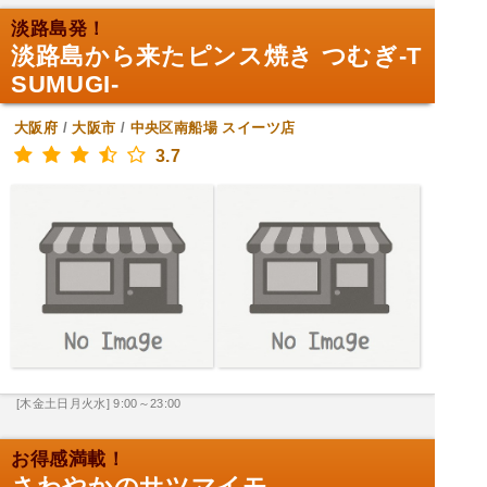
淡路島発！
淡路島から来たピンス焼き つむぎ-T
SUMUGI-
大阪府
/
大阪市
/
中央区南船場
スイーツ店
3.7
[木金土日月火水] 9:00～23:00
お得感満載！
さわやかのサツマイモ