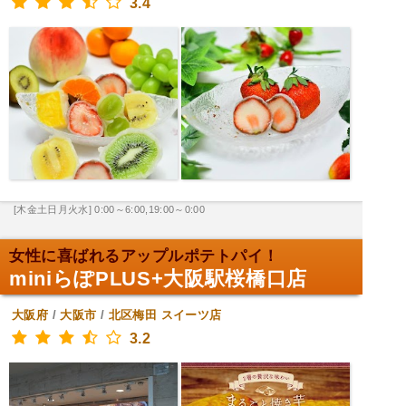
3.4
[木金土日月火水] 0:00～6:00,19:00～0:00
女性に喜ばれるアップルポテトパイ！
miniらぽPLUS+大阪駅桜橋口店
大阪府
/
大阪市
/
北区梅田
スイーツ店
3.2