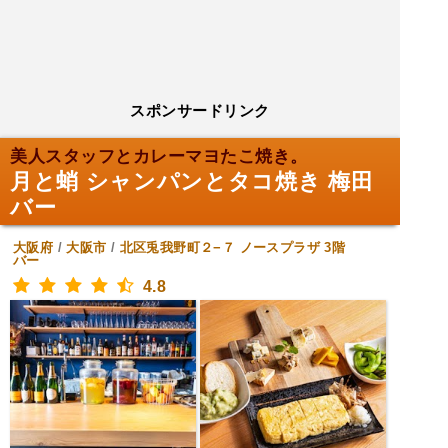
スポンサードリンク
美人スタッフとカレーマヨたこ焼き。
月と蛸 シャンパンとタコ焼き 梅田
バー
大阪府
/
大阪市
/
北区兎我野町２−７ ノースプラザ 3階
バー
4.8