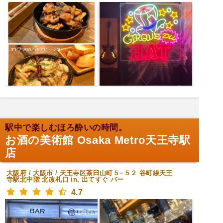
駅中で楽しむほろ酔いの時間。
お酒の美術館 Osaka Metro天王寺駅
店
大阪府
/
大阪市
/
天王寺区茶臼山町５−５２ 谷町線天王
寺駅北中階 北改札口 in, 出てすぐ
バー
4.7