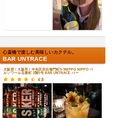
心斎橋で楽しむ美味しいカクテル。
BAR UNTRACE
大阪府
/
大阪市
/
中央区宗右衛門町5-3NIPPO NIPPO ベ
ルソワール玉屋町 2階5号 BAR UNTRACE
バー
4.8