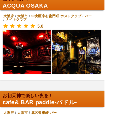
ACQUA OSAKA
大阪府
/
大阪市
/
中央区宗右衛門町
ホストクラブ
/
バー
/
ナイトクラブ
5.0
お初天神で楽しい夜を！
cafe& BAR paddle-パドル-
大阪府
/
大阪市
/
北区曾根崎
バー