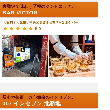
裏難波で味わう至極のジントニック。
BAR VICTOR
大阪府
/
大阪市
/
中央区難波千日前７−２ 2階
バー
5.0
居心地抜群、良心価格のインセブン。
007 インセブン 北新地