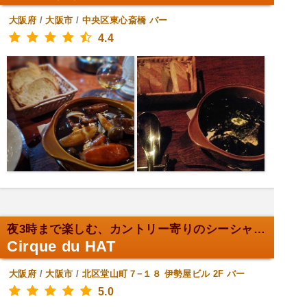
大阪府
/
大阪市
/
中央区東心斎橋
バー
4.4
夜3時まで楽しむ、カントリー寄りのシーシャバー。
Cirque du HAT
大阪府
/
大阪市
/
北区堂山町７−１８ 伊勢屋ビル 2F
バー
5.0