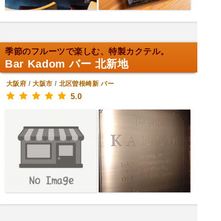
季節のフルーツで楽しむ、特製カクテル。
Bar Kadom バー 北新地
大阪府
/
大阪市
/
北区曽根崎新
バー
5.0