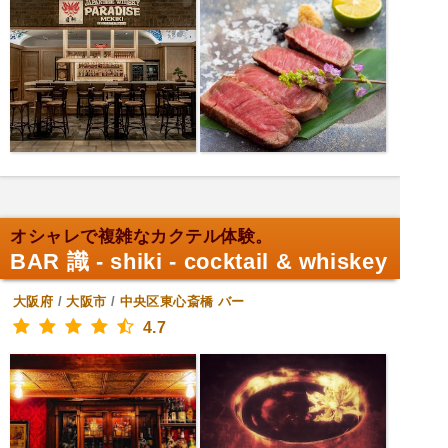
オシャレで複雑なカクテル体験。
BAR 識 - shiki - cocktail & whiskey
大阪府
/
大阪市
/
中央区東心斎橋
バー
4.7