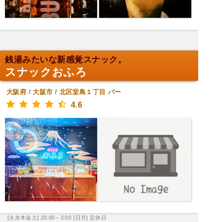
銭湯みたいな新感覚スナック。
スナックおふろ
大阪府
/
大阪市
/
北区堂島１丁目
バー
4.6
[火水木金土] 20:00～3:00
[日月] 定休日