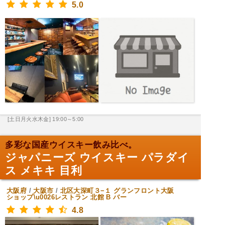
5.0
[土日月火水木金] 19:00～5:00
多彩な国産ウイスキー飲み比べ。
ジャパニーズ ウイスキー パラダイ
ス メキキ 目利
大阪府
/
大阪市
/
北区大深町３−１ グランフロント大阪
ショップ\u0026レストラン 北館 B
バー
4.8