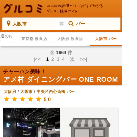
大阪市
バー
周辺のお
東京都 飲食店
大阪府 飲食店
大阪市 バー
店
全
1964
件
|<<
1
2
3
4
次
>>|
チャーハン美味！
アメ村 ダイニングバー ONE ROOM
大阪府
/
大阪市
/
中央区西心斎橋
バー
5.0