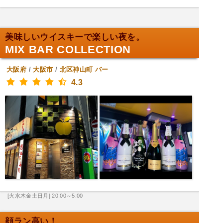
美味しいウイスキーで楽しい夜を。
MIX BAR COLLECTION
大阪府
/
大阪市
/
北区神山町
バー
4.3
[火水木金土日月] 20:00～5:00
顔ラン高い！