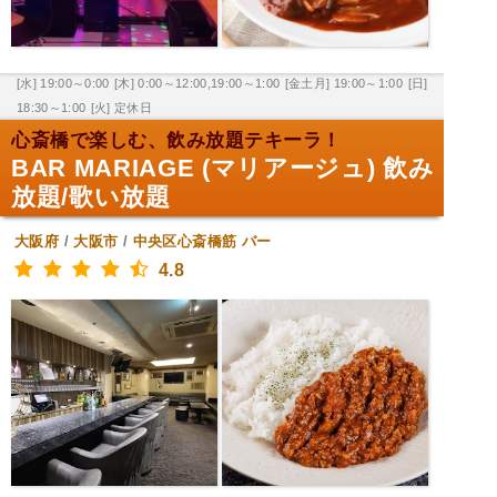
[水] 19:00～0:00
[木] 0:00～12:00,19:00～1:00
[金土月] 19:00～1:00
[日]
18:30～1:00
[火] 定休日
心斎橋で楽しむ、飲み放題テキーラ！
BAR MARIAGE (マリアージュ) 飲み
放題/歌い放題
大阪府
/
大阪市
/
中央区心斎橋筋
バー
4.8