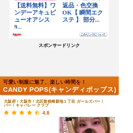
スポンサードリンク
可愛い制服に魅了、楽しい時間を！
CANDY POPS(キャンディポップス)
大阪府
/
大阪市
/
北区曾根崎新地１丁目
ガールズバー
/
バー
/
キャバレー クラブ
4.8