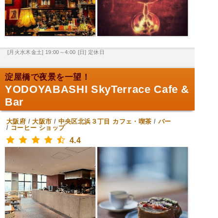
[月火水木金土] 19:00～4:00
[日] 定休日
淀屋橋で夜景を一望！
YODOYABASHI SkyTerrace Cafe &
Bar
大阪府
/
大阪市
/
中央区北浜３丁目
カフェ・喫茶
/
バー
/
コーヒー ショップ
4.4