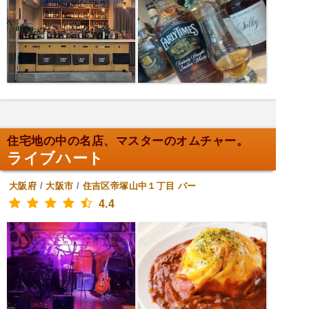
住宅地の中の名店、マスターのオムチャー。
ライブハート
大阪府
/
大阪市
/
住吉区帝塚山中１丁目
バー
4.4