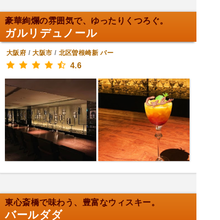
豪華絢爛の雰囲気で、ゆったりくつろぐ。
ガルリデュノール
大阪府
/
大阪市
/
北区曽根崎新
バー
4.6
東心斎橋で味わう、豊富なウィスキー。
バールダダ