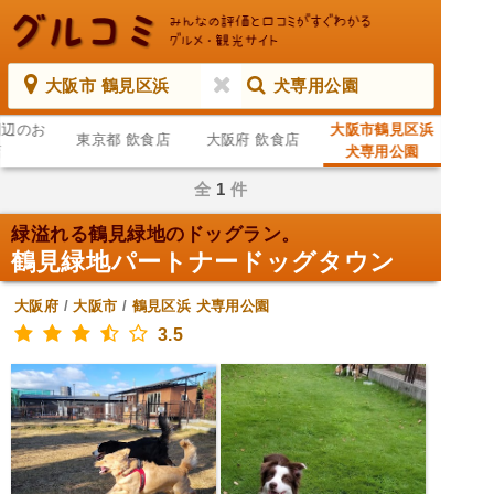
大阪市 鶴見区浜
犬専用公園
周辺のお
大阪市鶴見区浜
東京都 飲食店
大阪府 飲食店
店
犬専用公園
全
1
件
緑溢れる鶴見緑地のドッグラン。
鶴見緑地パートナードッグタウン
大阪府
/
大阪市
/
鶴見区浜
犬専用公園
3.5