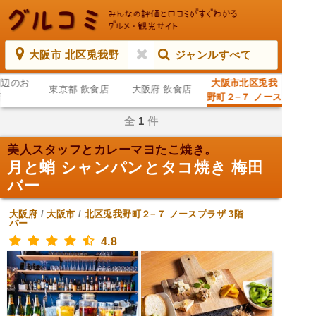
大阪市 北区兎我野
ジャンルすべて
周辺のお
大阪市北区兎我
東京都 飲食店
大阪府 飲食店
店
野町２−７ ノース
プラザ 3階 ジャ
全
1
件
ンルすべて
美人スタッフとカレーマヨたこ焼き。
月と蛸 シャンパンとタコ焼き 梅田
バー
大阪府
/
大阪市
/
北区兎我野町２−７ ノースプラザ 3階
バー
4.8