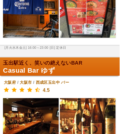
[月火水木金土] 16:00～23:00
[日] 定休日
玉出駅近く、笑いの絶えないBAR
Casual Bar ゆず
大阪府
/
大阪市
/
西成区玉出中
バー
4.5