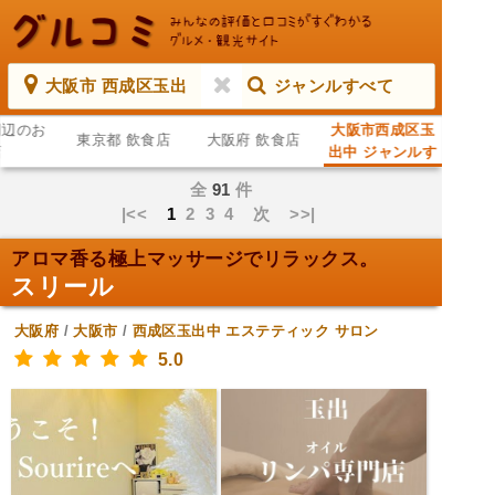
大阪市 西成区玉出
ジャンルすべて
周辺のお
大阪市西成区玉
東京都 飲食店
大阪府 飲食店
店
出中 ジャンルす
べて
全
91
件
|<<
1
2
3
4
次
>>|
アロマ香る極上マッサージでリラックス。
スリール
大阪府
/
大阪市
/
西成区玉出中
エステティック サロン
5.0