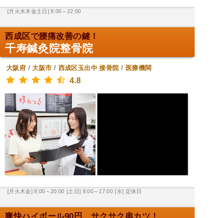
[月火水木金土日] 8:00～22:00
西成区で腰痛改善の鍵！
千寿鍼灸院整骨院
大阪府
/
大阪市
/
西成区玉出中
接骨院
/
医療機関
4.8
[月火木金] 8:00～20:00
[土日] 8:00～17:00
[水] 定休日
爽快ハイボール90円、サクサク串カツ！