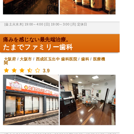
[金土火水木] 19:00～4:00
[日] 19:00～3:00
[月] 定休日
痛みを感じない最先端治療。
たまでファミリー歯科
大阪府
/
大阪市
/
西成区玉出中
歯科医院
/
歯科
/
医療機
関
3.9