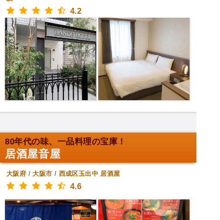
4.2
80年代の味、一品料理の宝庫！
居酒屋音屋
大阪府
/
大阪市
/
西成区玉出中
居酒屋
4.6