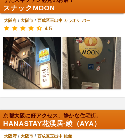
うたスキファン必見のお店！
スナックMOON
大阪府
/
大阪市
/
西成区玉出中
カラオケ バー
4.5
京都大阪に好アクセス、静かな住宅街。
HANASTAY花渓居·綾（AYA）
大阪府
/
大阪市
/
西成区玉出中
旅館