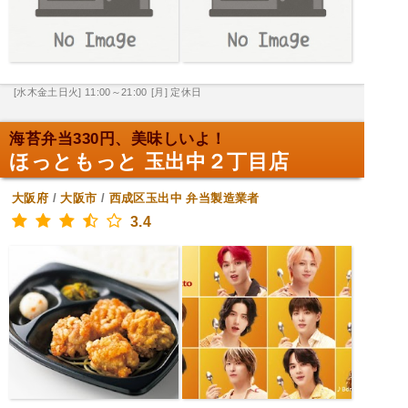
[水木金土日火] 11:00～21:00
[月] 定休日
海苔弁当330円、美味しいよ！
ほっともっと 玉出中２丁目店
大阪府
/
大阪市
/
西成区玉出中
弁当製造業者
3.4