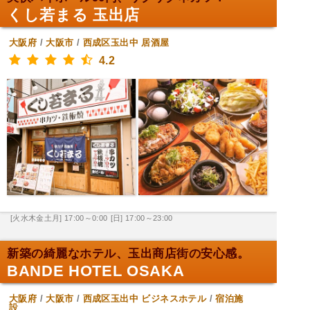
くし若まる 玉出店
大阪府
/
大阪市
/
西成区玉出中
居酒屋
4.2
[火水木金土月] 17:00～0:00
[日] 17:00～23:00
新築の綺麗なホテル、玉出商店街の安心感。
BANDE HOTEL OSAKA
大阪府
/
大阪市
/
西成区玉出中
ビジネスホテル
/
宿泊施
設