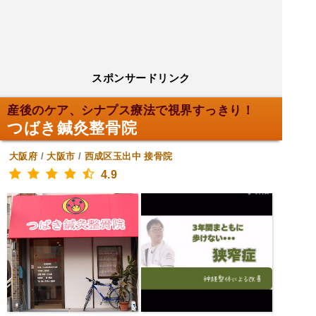
スポンサードリンク
産後のケア、シナプス療法で視界すっきり！
つばき鍼灸整骨院
大阪府
/
大阪市
/
西成区玉出中
接骨院
4.9