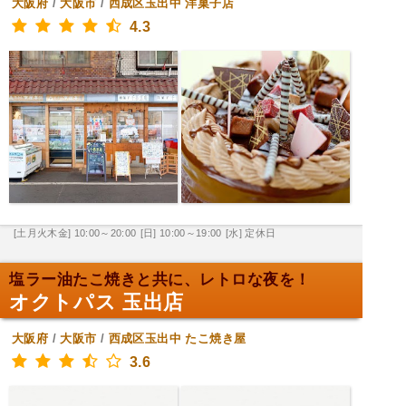
大阪府
/
大阪市
/
西成区玉出中
洋菓子店
4.3
[土月火木金] 10:00～20:00
[日] 10:00～19:00
[水] 定休日
塩ラー油たこ焼きと共に、レトロな夜を！
オクトパス 玉出店
大阪府
/
大阪市
/
西成区玉出中
たこ焼き屋
3.6