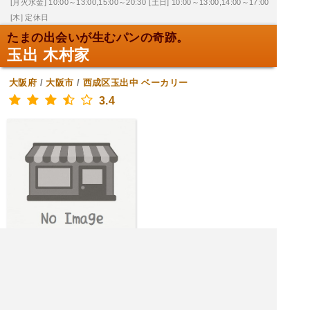
[月火水金] 10:00～13:00,15:00～20:30
[土日] 10:00～13:00,14:00～17:00
[木] 定休日
たまの出会いが生むパンの奇跡。
玉出 木村家
大阪府
/
大阪市
/
西成区玉出中
ベーカリー
3.4
|<<
1
2
3
4
次
>>|