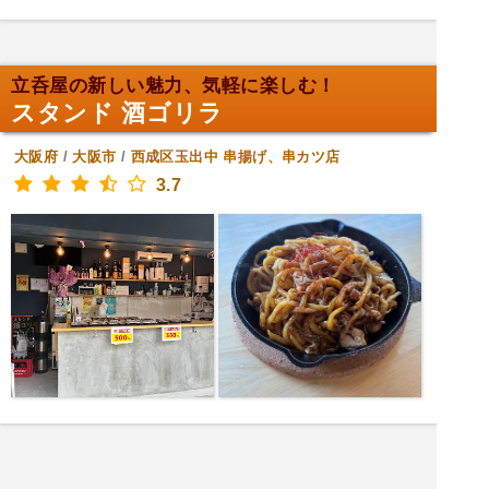
立呑屋の新しい魅力、気軽に楽しむ！
スタンド 酒ゴリラ
大阪府
/
大阪市
/
西成区玉出中
串揚げ、串カツ店
3.7