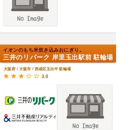
イオンのもち米炊き込みおにぎり。
三井のリパーク 岸里玉出駅前 駐輪場
大阪府
/
大阪市
/
西成区玉出中
駐輪場
3.0