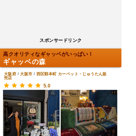
スポンサードリンク
高クオリティなギャッベがいっぱい！
ギャッベの森
大阪府
/
大阪市
/
西区靱本町
カーペット・じゅうたん販
売店
5.0