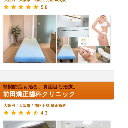
5.0
顎関節症も治る、真面目な治療。
前田矯正歯科クリニック
大阪府
/
大阪市
/
旭区千林
矯正歯科
4.3