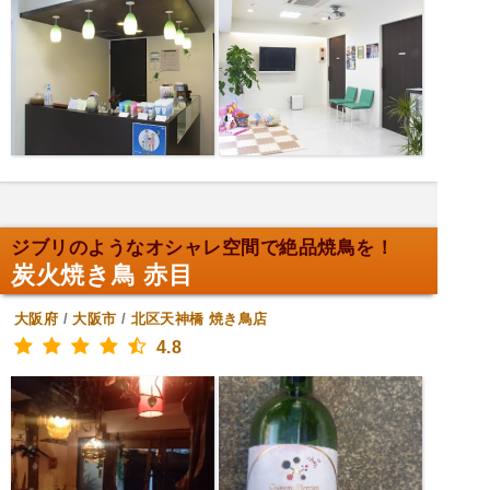
ジブリのようなオシャレ空間で絶品焼鳥を！
炭火焼き鳥 赤目
大阪府
/
大阪市
/
北区天神橋
焼き鳥店
4.8