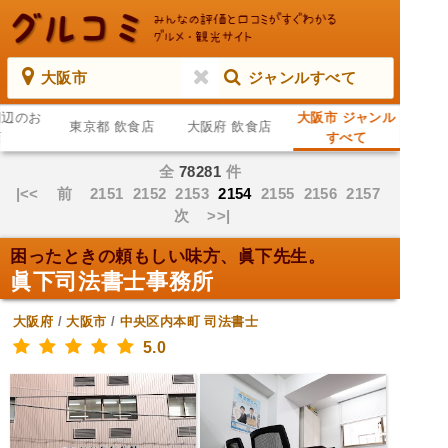
大阪市
ジャンルすべて
周辺のお
大阪市 ジャンル
東京都 飲食店
大阪府 飲食店
店
すべて
全
78281
件
|<<
前
2151
2152
2153
2154
2155
2156
2157
次
>>|
困ったときの頼もしい味方、眞下先生。
眞下司法書士事務所
大阪府
/
大阪市
/
中央区内本町
司法書士
5.0