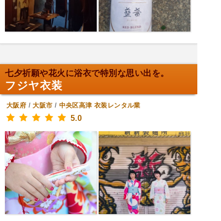
七夕祈願や花火に浴衣で特別な思い出を。
フジヤ衣装
大阪府
/
大阪市
/
中央区高津
衣装レンタル業
5.0