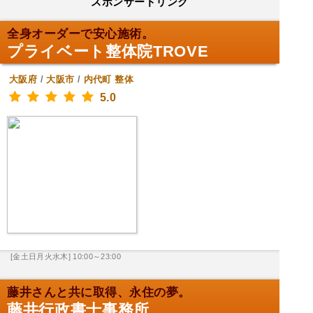
スポンサードリンク
全身オーダーで安心施術。
プライベート整体院TROVE
大阪府
/
大阪市
/
内代町
整体
5.0
[金土日月火水木] 10:00～23:00
藤井さんと共に取得、永住の夢。
藤井行政書士事務所