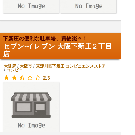
下新庄の便利な駐車場、買物楽々！
セブン-イレブン 大阪下新庄２丁目
店
大阪府
/
大阪市
/
東淀川区下新庄
コンビニエンスストア
/
コンビニ
2.3