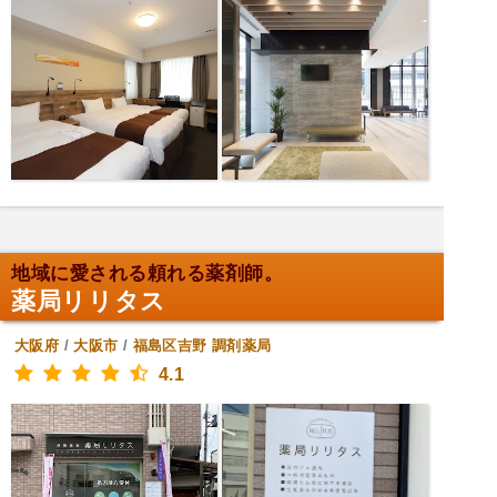
地域に愛される頼れる薬剤師。
薬局リリタス
大阪府
/
大阪市
/
福島区吉野
調剤薬局
4.1