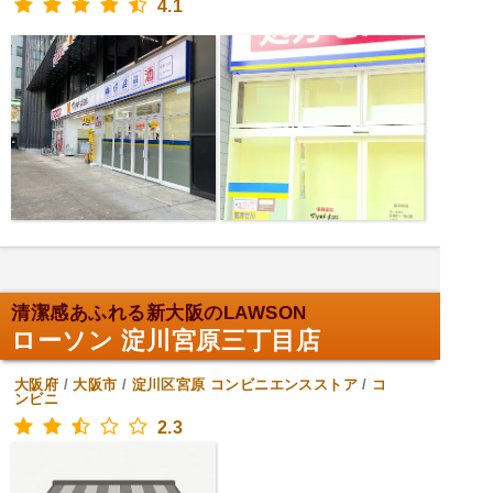
4.1
清潔感あふれる新大阪のLAWSON
ローソン 淀川宮原三丁目店
大阪府
/
大阪市
/
淀川区宮原
コンビニエンスストア
/
コ
ンビニ
2.3