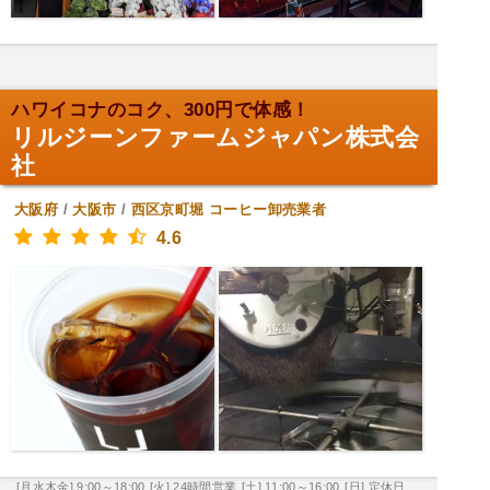
ハワイコナのコク、300円で体感！
リルジーンファームジャパン株式会
社
大阪府
/
大阪市
/
西区京町堀
コーヒー卸売業者
4.6
[月水木金] 9:00～18:00
[火] 24時間営業
[土] 11:00～16:00
[日] 定休日