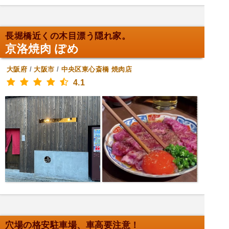
長堀橋近くの木目漂う隠れ家。
京洛焼肉 ぽめ
大阪府
/
大阪市
/
中央区東心斎橋
焼肉店
4.1
穴場の格安駐車場、車高要注意！