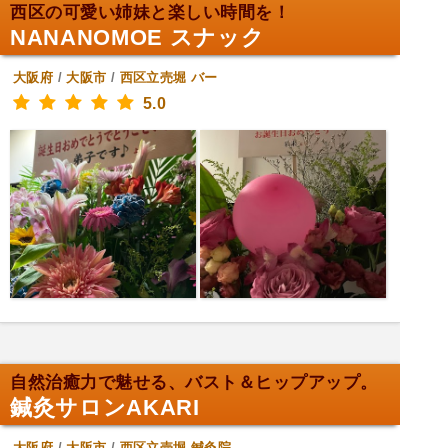
西区の可愛い姉妹と楽しい時間を！
NANANOMOE スナック
大阪府
/
大阪市
/
西区立売堀
バー
5.0
自然治癒力で魅せる、バスト＆ヒップアップ。
鍼灸サロンAKARI
大阪府
/
大阪市
/
西区立売堀
鍼灸院