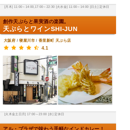
[月木] 11:00～14:00,17:00～22:30
[火水金] 11:00～14:00
[日土] 定休日
創作天ぷらと果実酒の楽園。
天ぷらとワインSHI-JUN
大阪府
/
寝屋川市
/
香里新町
天ぷら店
4.1
[火木金土日月] 17:00～23:00
[水] 定休日
アル・プラザで味わう手軽なインドカレー！