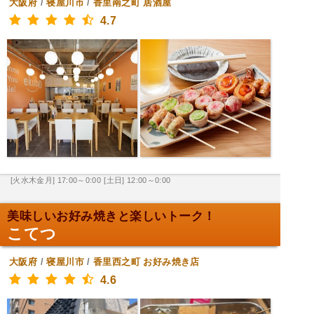
大阪府
/
寝屋川市
/
香里南之町
居酒屋
4.7
[火水木金月] 17:00～0:00
[土日] 12:00～0:00
美味しいお好み焼きと楽しいトーク！
こてつ
大阪府
/
寝屋川市
/
香里西之町
お好み焼き店
4.6