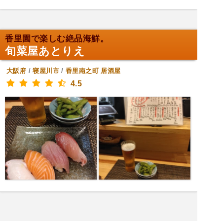
香里園で楽しむ絶品海鮮。
旬菜屋あとりえ
大阪府
/
寝屋川市
/
香里南之町
居酒屋
4.5