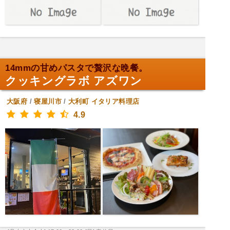
14mmの甘めパスタで贅沢な晩餐。
クッキングラボ アズワン
大阪府
/
寝屋川市
/
大利町
イタリア料理店
4.9