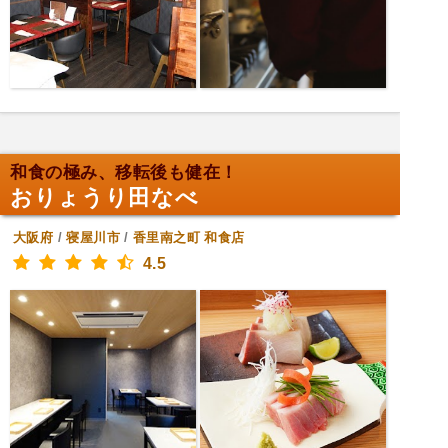
和食の極み、移転後も健在！
おりょうり田なべ
大阪府
/
寝屋川市
/
香里南之町
和食店
4.5