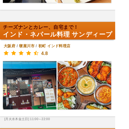
チーズナンとカレー、自宅まで！
インド・ネパール料理 サンディープ
大阪府
/
寝屋川市
/
初町
インド料理店
4.8
[月火水木金土日] 11:00～22:00