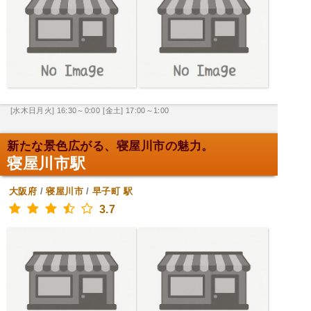
[水木日月火] 16:30～0:00
[金土] 17:00～1:00
新たな景色広がる、寝屋川市の魅力。
寝屋川市駅
大阪府
/
寝屋川市
/
早子町
駅
3.7