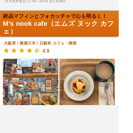
[月火水木金土] 17:00～23:00
[日] 定休日
絶品マフィンとフォカッチャで心も明るく！
M’s nook cafe（エムズ ヌック カフ
ェ）
大阪府
/
寝屋川市
/
日新町
カフェ・喫茶
4.9