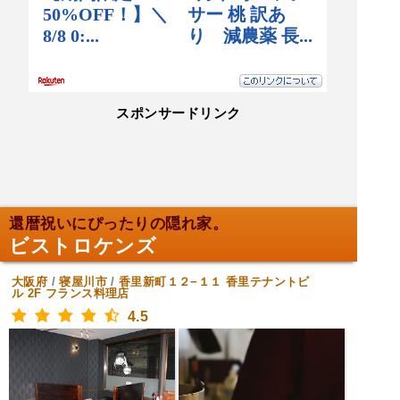
スポンサードリンク
還暦祝いにぴったりの隠れ家。
ビストロケンズ
大阪府
/
寝屋川市
/
香里新町１２−１１ 香里テナントビ
ル 2F
フランス料理店
4.5