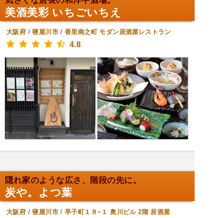
気さくな店長の和洋中酒場。
美酒美彩 いちごいちえ
大阪府
/
寝屋川市
/
香里南之町
モダン居酒屋レストラン
4.8
隠れ家のような広さ、階段の先に。
炭や。よつ葉
大阪府
/
寝屋川市
/
早子町１８−１ 奥川ビル 2階
居酒屋