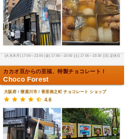
[火水木月] 17:00～22:00
[金] 17:00～23:00
[土] 17:00～23:30
[日] 定休日
カカオ豆からの至福、特製チョコレート！
Choco Forest
大阪府
/
寝屋川市
/
香里南之町
チョコレート ショップ
4.6