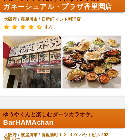
ガネーシュアル・プラザ香里園店
大阪府
/
寝屋川市
/
日新町
インド料理店
4.4
ゆうやくんと楽しむダーツカラオケ。
BarHAMAchan
大阪府
/
寝屋川市
/
香里新町１２−１０ ハヤトビル 202
2階
バー