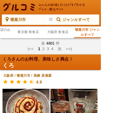
寝屋川市
ジャンルすべて
周辺のお
寝屋川市 ジャン
東京都 飲食店
大阪府 飲食店
店
ルすべて
全
4801
件
|<<
1
2
3
4
次
>>|
くろさんのお料理、美味しさ満点！
くろ
大阪府
/
寝屋川市
/
高柳
居酒屋
4.9