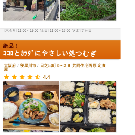
[木金月] 11:00～19:00
[土日] 11:00～18:00
[火水] 定休日
絶品！
ｺｺﾛとｶﾗﾀﾞにやさしい処つむぎ
大阪府
/
寝屋川市
/
日之出町５−２９ 共同住宅西原
定食
屋
4.4