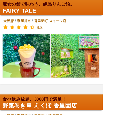
魔女の館で味わう、絶品りんご飴。
FAIRY TALE
大阪府
/
寝屋川市
/
香里新町
スイーツ店
4.8
食べ飲み放題、3000円で満足！
野菜巻き串 えくぼ 香里園店