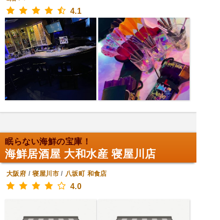
4.1
眠らない海鮮の宝庫！
海鮮居酒屋 大和水産 寝屋川店
大阪府
/
寝屋川市
/
八坂町
和食店
4.0