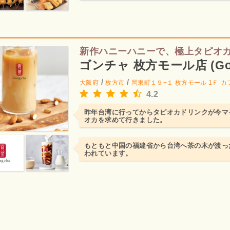
新作ハニーハニーで、極上タピオ
ゴンチャ 枚方モール店 (Gon
/
/
大阪府
枚方市
岡東町１９−１ 枚方モール 1Ｆ
カ
4.2
昨年台湾に行ってからタピオカドリンクが今マ
オカを求めて行きました。
もともと中国の福建省から台湾へ茶の木が渡っ
われています。