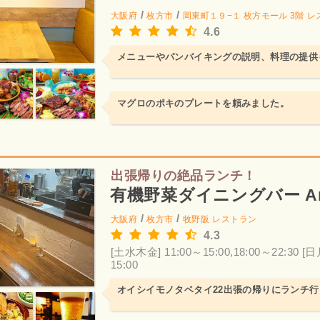
/
/
大阪府
枚方市
岡東町１９−１ 枚方モール 3階
レ
4.6
メニューやパンバイキングの説明、料理の提供
マグロのポキのプレートを頼みました。
出張帰りの絶品ランチ！
有機野菜ダイニングバー Ar
/
/
大阪府
枚方市
牧野阪
レストラン
4.3
[土水木金] 11:00～15:00,18:00～22:30
[日
15:00
オイシイモノタベタイ22出張の帰りにランチ