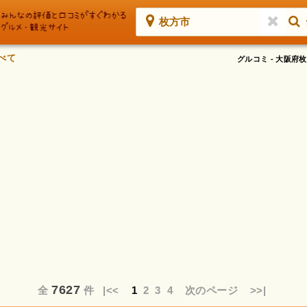
枚方市
べて
グルコミ - 大阪
7627
全
件
|<<
1
2
3
4
次のページ
>>|