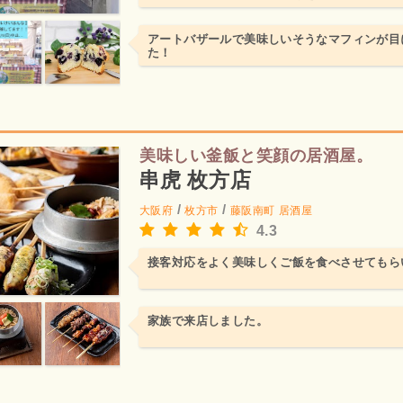
す！
アートバザールで美味しいそうなマフィンが目
た！
美味しい釜飯と笑顔の居酒屋。
串虎 枚方店
/
/
大阪府
枚方市
藤阪南町
居酒屋
4.3
接客対応をよく美味しくご飯を食べさせてもら
家族で来店しました。