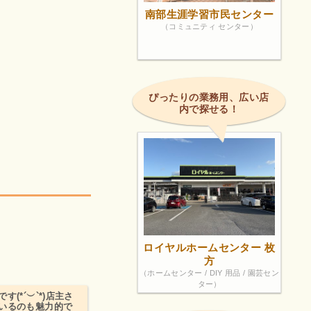
南部生涯学習市民センター
（コミュニティ センター）
ぴったりの業務用、広い店
内で探せる！
！
ロイヤルホームセンター 枚
方
（ホームセンター / DIY 用品 / 園芸セン
ター）
*´︶`*)店主さ
いるのも魅力的で