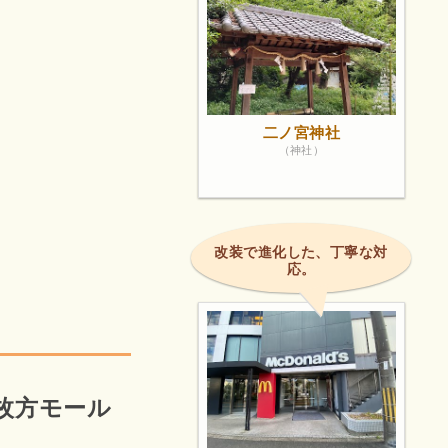
二ノ宮神社
（神社）
改装で進化した、丁寧な対
応。
枚方モール