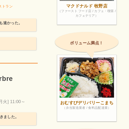
マクドナルド 牧野店
ストラン
（ファースト フード店 / カフェ・喫茶 /
カフェテリア）
も速かった。
ボリューム満点！
bre
月火] 11:00～
おむすびデリバリーこまち
（弁当製造業者 / 食料品配達業）
行きました。