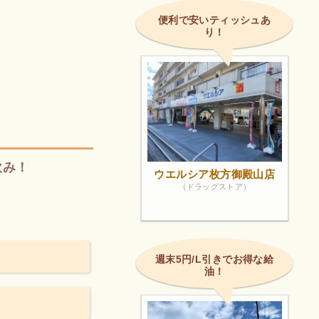
便利で安いティッシュあ
り！
飲み！
ウエルシア枚方御殿山店
（ドラッグストア）
週末5円/L引きでお得な給
油！