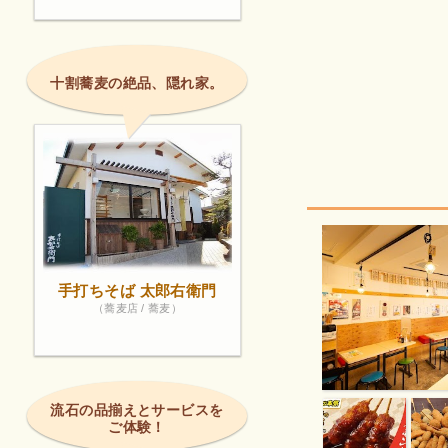
十割蕎麦の絶品、隠れ家。
手打ちそば 太郎右衛門
（蕎麦店 / 蕎麦）
流石の品揃えとサービスを
ご体験！