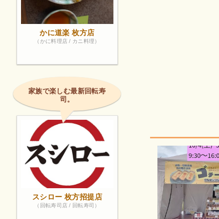
かに道楽 枚方店
（かに料理店 / カニ料理）
家族で楽しむ最新回転寿
司。
スシロー 枚方招提店
（回転寿司店 / 回転寿司）