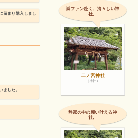
嵐ファン赴く、清々しい神
に留まり購入しまし
社。
二ノ宮神社
（神社）
いました。
静寂の中の願い叶える神
社。