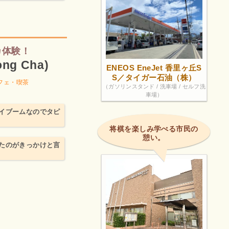
カ体験！
g Cha)
ENEOS EneJet 香里ヶ丘S
S／タイガー石油（株）
フェ・喫茶
（ガソリンスタンド / 洗車場 / セルフ洗
車場）
イブームなのでタピ
将棋を楽しみ学べる市民の
憩い。
たのがきっかけと言