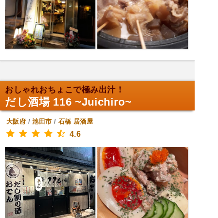
おしゃれおちょこで極み出汁！
だし酒場 116 ~Juichiro~
大阪府
/
池田市
/
石橋
居酒屋
4.6