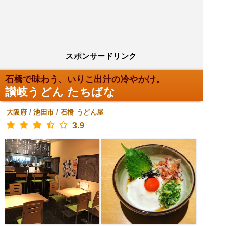
スポンサードリンク
石橋で味わう、いりこ出汁の冷やかけ。
讃岐うどん たちばな
大阪府
/
池田市
/
石橋
うどん屋
3.9