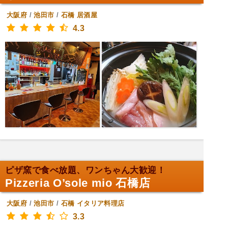
大阪府
/
池田市
/
石橋
居酒屋
4.3
ピザ窯で食べ放題、ワンちゃん大歓迎！
Pizzeria O’sole mio 石橋店
大阪府
/
池田市
/
石橋
イタリア料理店
3.3