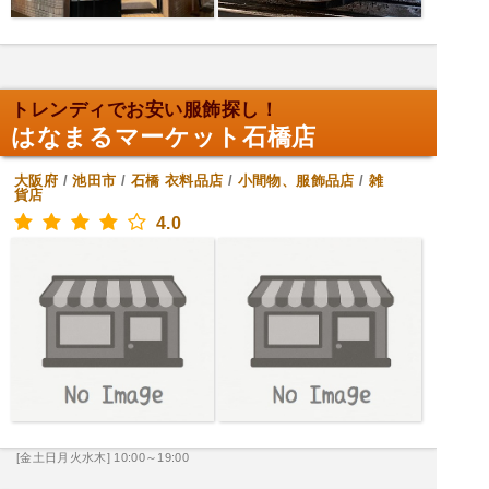
トレンディでお安い服飾探し！
はなまるマーケット石橋店
大阪府
/
池田市
/
石橋
衣料品店
/
小間物、服飾品店
/
雑
貨店
4.0
[金土日月火水木] 10:00～19:00