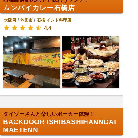
石橋商店街の地下で味わうランチ！
ムンバイカレー石橋店
大阪府
/
池田市
/
石橋
インド料理店
4.4
タイゾーさんと楽しいポーカー体験！
BACKDOOR ISHIBASHIHANNDAI
MAETENN