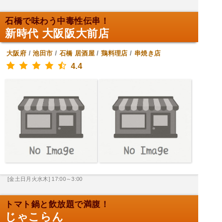
石橋で味わう中毒性伝串！
新時代 大阪阪大前店
大阪府
/
池田市
/
石橋
居酒屋
/
鶏料理店
/
串焼き店
4.4
[金土日月火水木] 17:00～3:00
トマト鍋と飲放題で満腹！
じゃこらん