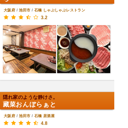
大阪府
/
池田市
/
石橋
しゃぶしゃぶレストラン
3.2
隠れ家のような静けさ。
藏菜おんぼらぁと
大阪府
/
池田市
/
石橋
居酒屋
4.8