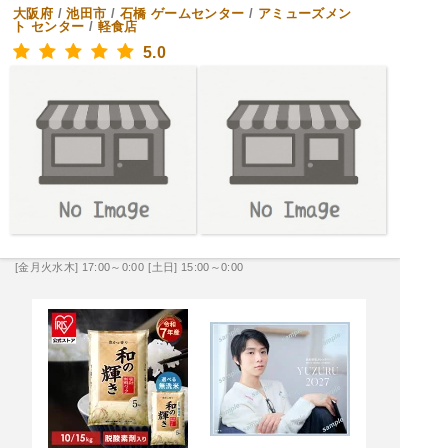
大阪府
/
池田市
/
石橋
ゲームセンター
/
アミューズメン
ト センター
/
軽食店
5.0
[金月火水木] 17:00～0:00
[土日] 15:00～0:00