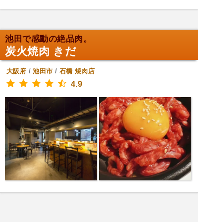
池田で感動の絶品肉。
炭火焼肉 きだ
大阪府
/
池田市
/
石橋
焼肉店
4.9