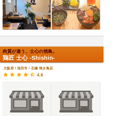
肉質が違う、士心の焼鳥。
鶏匠 士心 -Shishin-
大阪府
/
池田市
/
石橋
焼き鳥店
4.6