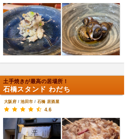
土手焼きが最高の居場所！
石橋スタンド わだち
大阪府
/
池田市
/
石橋
居酒屋
4.6