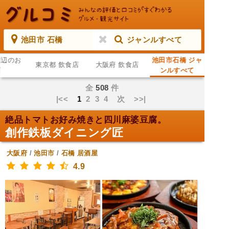
池田市 石橋
ジャンルすべて
周辺のお
池田市石橋 ジャ
東京都 飲食店
大阪府 飲食店
店
ンルすべて
全
508
件
|<<
1
2
3
4
次
>>|
絶品トマトお好み焼きと四川麻婆豆腐。
創作鉄板ダイニング匠
大阪府
/
池田市
/
石橋
居酒屋
4.9