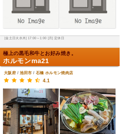
[金土日火水木] 17:00～1:00
[月] 定休日
極上の黒毛和牛とお好み焼き。
ホルモンma21
大阪府
/
池田市
/
石橋
ホルモン焼肉店
4.1