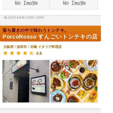
[金土日月火水木] 16:00～23:00
落ち着きの中で味わうトンテキ。
PorcoRosso すんごいトンテキの店
大阪府
/
池田市
/
石橋
イタリア料理店
4.6