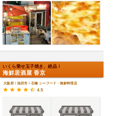
いくら乗せ玉子焼き、絶品！
海鮮居酒屋 香京
大阪府
/
池田市
/
石橋
シーフード・海鮮料理店
4.5