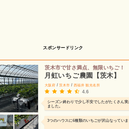
スポンサードリンク
茨木市で甘さ満点、無限いちご！
月虹いちご農園【茨木】
/
/
大阪府
茨木市
西福井
観光名所
4.6
シーズン終わりで少し不安でしたがたくさん実
ました。
3つのハウスに6種類のいちごが沢山なっていま