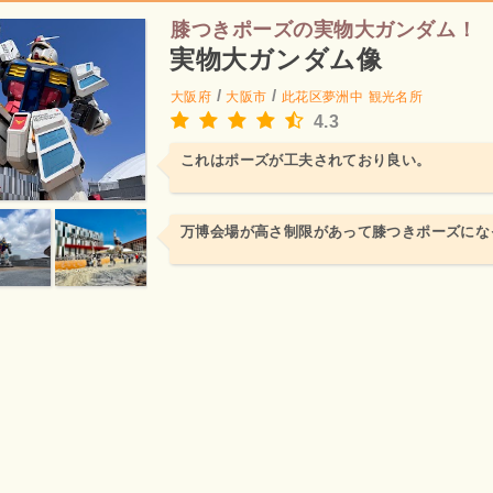
膝つきポーズの実物大ガンダム！
実物大ガンダム像
/
/
大阪府
大阪市
此花区夢洲中
観光名所
4.3
これはポーズが工夫されており良い。
万博会場が高さ制限があって膝つきポーズにな