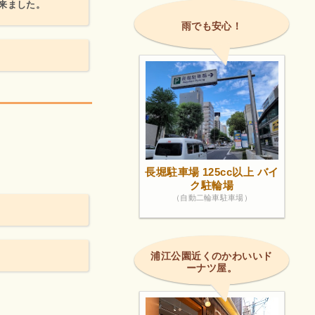
来ました。
雨でも安心！
！
長堀駐車場 125cc以上 バイ
ク駐輪場
（自動二輪車駐車場）
浦江公園近くのかわいいド
ーナツ屋。