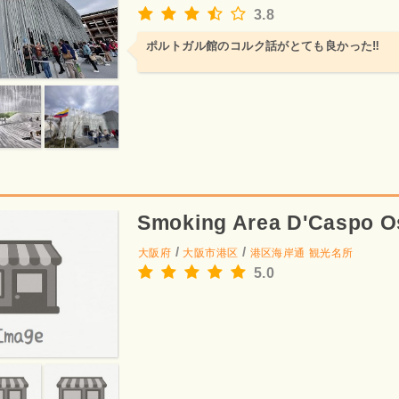
3.8
ポルトガル館のコルク話がとても良かった‼️
Smoking Area D'Caspo O
/
/
大阪府
大阪市港区
港区海岸通
観光名所
5.0