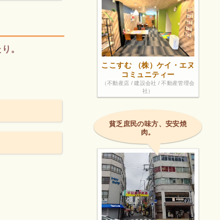
たり。
ここすむ （株）ケイ・エヌ
コミュニティー
（不動産店 / 建設会社 / 不動産管理会
社）
貧乏庶民の味方、安安焼
肉。