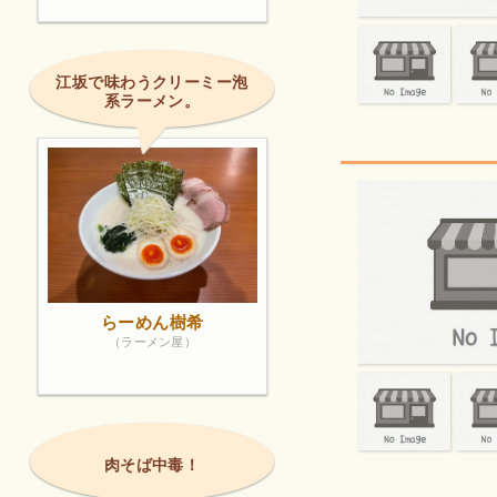
江坂で味わうクリーミー泡
系ラーメン。
らーめん樹希
（ラーメン屋）
肉そば中毒！