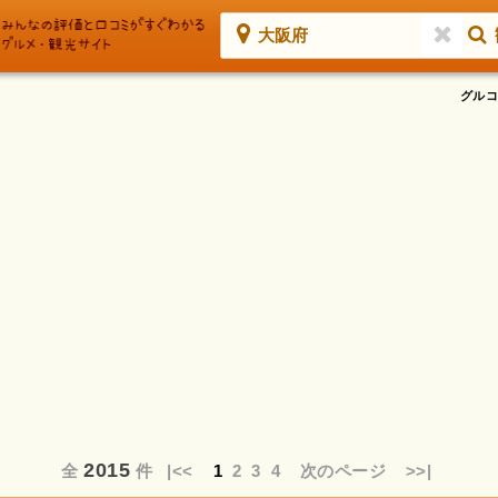
大阪府
グルコ
2015
全
件
|<<
1
2
3
4
次のページ
>>|