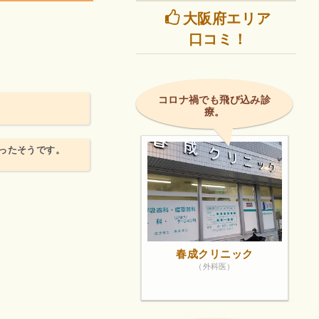
大阪府エリア
口コミ！
コロナ禍でも飛び込み診
療。
ったそうです。
春成クリニック
（外科医）