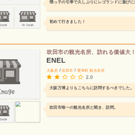
甥っ子の引率で久しぶりにレゴランドに遊びに
初めて行きました！
吹田市の観光名所、訪れる価値大
ENEL
/
/
大阪府
吹田市
豊津町
観光名所
2.0
大阪万博よりもこちらに訪問するべきでした。
吹田市唯一の観光名所と聞き、訪問。