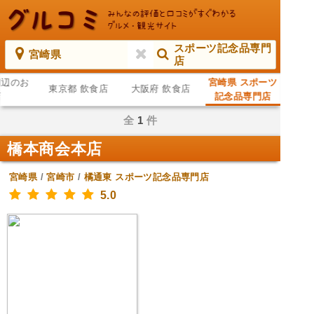
スポーツ記念品専門
宮崎県
店
周辺のお
宮崎県 スポーツ
東京都 飲食店
大阪府 飲食店
店
記念品専門店
全
1
件
橋本商会本店
宮崎県
/
宮崎市
/
橘通東
スポーツ記念品専門店
5.0