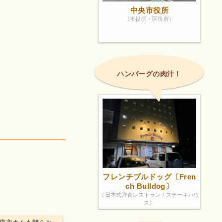
中央市役所
（市役所・区役所）
ハンバーグの肉汁！
フレンチブルドッグ〔Fren
ch Bulldog〕
（日本式洋食レストラン / ステーキハウ
ス）