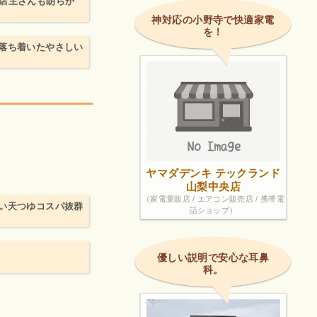
店主さんも朗らか
神対応の小野寺で快適家電
を！
落ち着いたやさしい
ヤマダデンキ テックランド
山梨中央店
（家電量販店 / エアコン販売店 / 携帯電
い天つゆコスパ抜群
話ショップ）
優しい説明で安心な耳鼻
科。