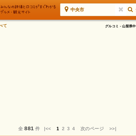
中央市
べて
グルコミ - 山梨
881
全
件
|<<
1
2
3
4
次のページ
>>|