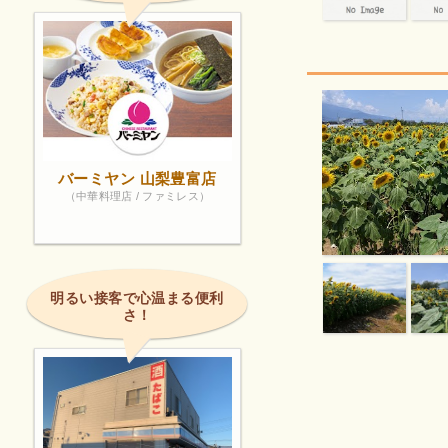
バーミヤン 山梨豊富店
（中華料理店 / ファミレス）
明るい接客で心温まる便利
さ！