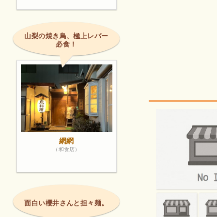
山梨の焼き鳥、極上レバー
必食！
網網
（和食店）
面白い櫻井さんと担々麺。