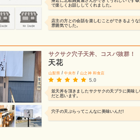
身近に北欧雑貨屋さんができてうれしいです
で楽しくお話ししてくれました。
店主の方との会話を楽しむことができるような
雰囲気でした。
サクサク穴子天丼、コスパ抜群！
天花
/
/
山梨県
中央市
山之神
和食店
5.0
並天丼を頂きましたサクサクの天プラに美味し
だと思います。
穴子の天ぷらってこんなに美味いんだ!