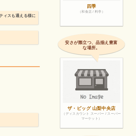
四季
（和食店 / 料亭）
ティスも通える様に
安さが際立つ、品揃え豊富
な場所。
！
ザ・ビッグ 山梨中央店
（ディスカウント スーパー / スーパー
マーケット）