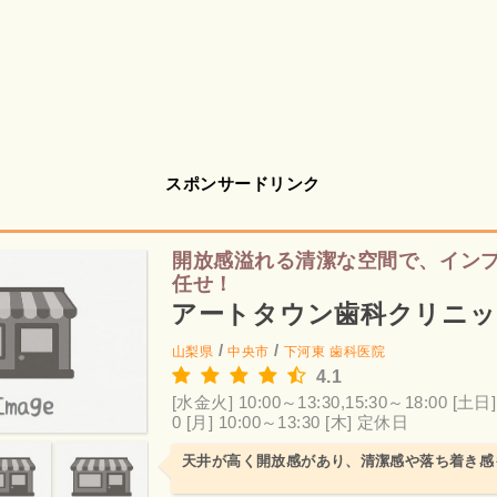
スポンサードリンク
開放感溢れる清潔な空間で、イン
任せ！
アートタウン歯科クリニッ
/
/
山梨県
中央市
下河東
歯科医院
4.1
[水金火] 10:00～13:30,15:30～18:00
[土日]
0
[月] 10:00～13:30
[木] 定休日
天井が高く開放感があり、清潔感や落ち着き感