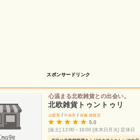
スポンサードリンク
心温まる北欧雑貨との出会い。
北欧雑貨トゥントゥリ
/
/
山梨県
中央市
布施
雑貨店
5.0
[金土] 12:00～18:00
[水木日月火] 定休日