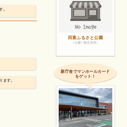
す。
田富ふるさと公園
（公園 / 観光名所）
新庁舎でマンホールカード
をゲット！
ります。