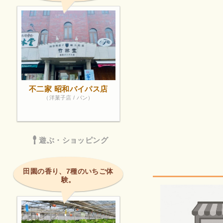
不二家 昭和バイパス店
（洋菓子店 / パン）
遊ぶ・ショッピング
田園の香り、7種のいちご体
験。