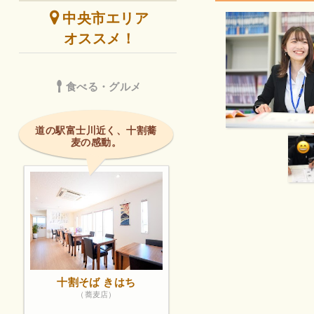
中央市エリア
オススメ！
食べる・グルメ
道の駅富士川近く、十割蕎
麦の感動。
十割そば きはち
（蕎麦店）