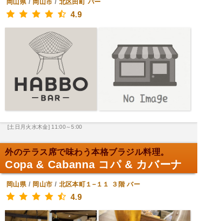
岡山県
/
岡山市
/
北区田町
バー
4.9
[土日月火水木金] 11:00～5:00
外のテラス席で味わう本格ブラジル料理。
Copa & Cabanna コパ & カバーナ
岡山県
/
岡山市
/
北区本町１−１１ ３階
バー
4.9