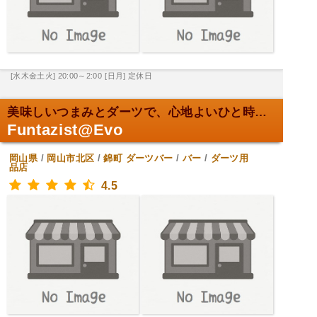
[水木金土火] 20:00～2:00
[日月] 定休日
美味しいつまみとダーツで、心地よいひと時を。
Funtazist@Evo
岡山県
/
岡山市北区
/
錦町
ダーツバー
/
バー
/
ダーツ用
品店
4.5