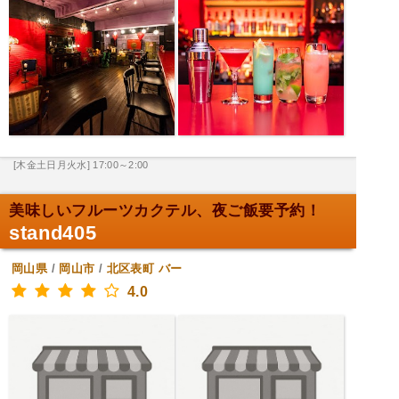
[木金土日月火水] 17:00～2:00
美味しいフルーツカクテル、夜ご飯要予約！
stand405
岡山県
/
岡山市
/
北区表町
バー
4.0