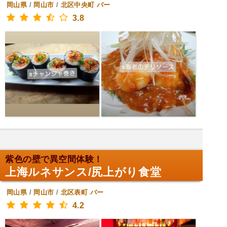
岡山県
/
岡山市
/
北区中央町
バー
3.8
紫色の壁で異空間体験！
上海ルネサンス/尻上がり食堂
岡山県
/
岡山市
/
北区表町
バー
4.2