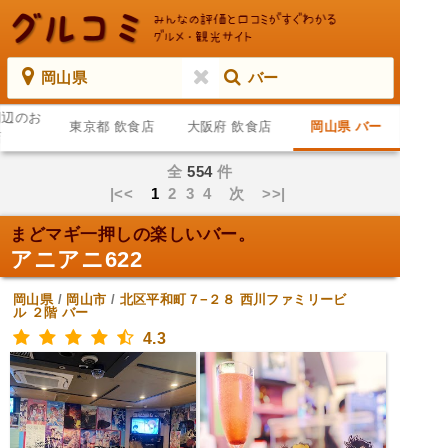
岡山県
バー
周辺のお
東京都 飲食店
大阪府 飲食店
岡山県 バー
店
全
554
件
|<<
1
2
3
4
次
>>|
まどマギ一押しの楽しいバー。
アニアニ622
岡山県
/
岡山市
/
北区平和町７−２８ 西川ファミリービ
ル ２階
バー
4.3