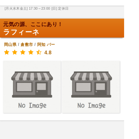
[月火水木金土] 17:30～23:00
[日] 定休日
元気の源、ここにあり！
ラフィーネ
岡山県
/
倉敷市
/
阿知
バー
4.8