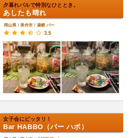
夕暮れバルで特別なひととき。
あしたも晴れ
岡山県
/
美作市
/
湯郷
バー
3.5
女子会にピッタリ！
Bar HABBO（バー ハボ）