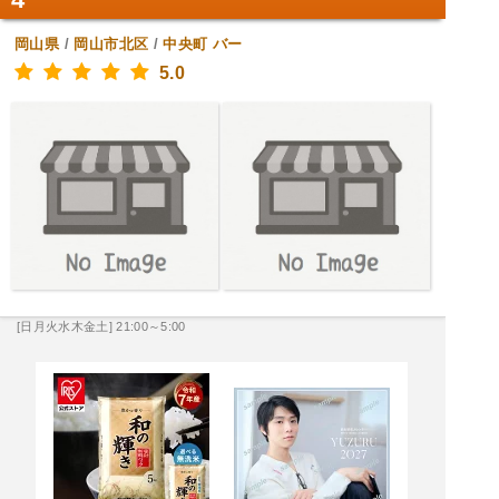
岡山県
/
岡山市北区
/
中央町
バー
5.0
[日月火水木金土] 21:00～5:00