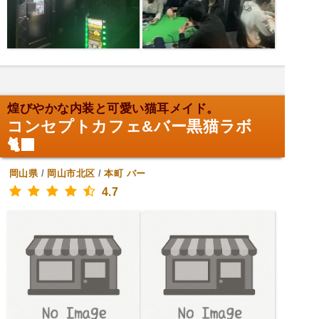
煌びやかな内装と可愛い猫耳メイド。
コンセプトカフェ&バー黒猫ラボ
🐈‍⬛
岡山県
/
岡山市北区
/
本町
バー
4.7