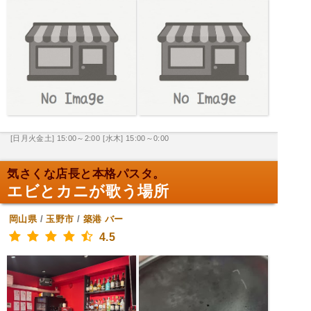
[日月火金土] 15:00～2:00
[水木] 15:00～0:00
気さくな店長と本格パスタ。
エビとカニが歌う場所
岡山県
/
玉野市
/
築港
バー
4.5