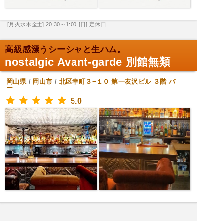
[月火水木金土] 20:30～1:00
[日] 定休日
高級感漂うシーシャと生ハム。
nostalgic Avant-garde 別館無類
岡山県
/
岡山市
/
北区幸町３−１０ 第一友沢ビル ３階
バ
ー
5.0