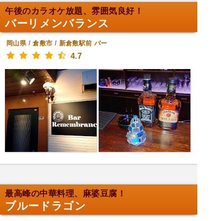
午後のカラオケ放題、雰囲気良好！
バーリメンバランス
岡山県
/
倉敷市
/
新倉敷駅前
バー
4.7
最高峰の中華料理、麻婆豆腐！
ブルードラゴン