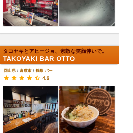
タコヤキとアヒージョ、素敵な笑顔伴いで。
TAKOYAKI BAR OTTO
岡山県
/
倉敷市
/
鶴形
バー
4.6