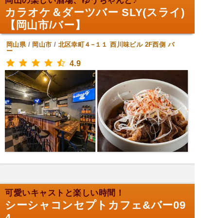
岡山の楽しい酒場、ゆうちゃんと♪
カラオケ＆ダーツバー SLY(スライ)
【岡山市/バー】
岡山県
/
岡山市
/
北区幸町４−１１ 西川味ビル 2F西側
バ
ー
4.9
可愛いキャストと楽しい時間！
シーシャコンセプトカフェ&バー09
4