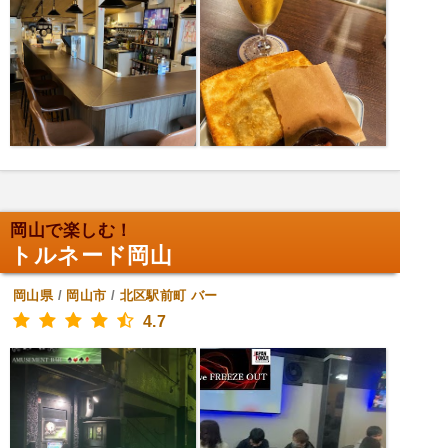
岡山で楽しむ！
トルネード岡山
岡山県
/
岡山市
/
北区駅前町
バー
4.7