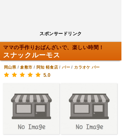
スポンサードリンク
ママの手作りおばんざいで、楽しい時間！
スナックルーモス
岡山県
/
倉敷市
/
阿知
軽食店
/
バー
/
カラオケ バー
5.0