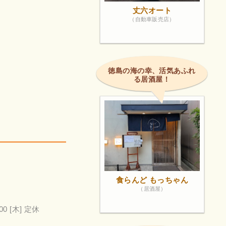
丈六オート
（自動車販売店）
徳島の海の幸、活気あふれ
る居酒屋！
食らんど もっちゃん
（居酒屋）
00
[木] 定休