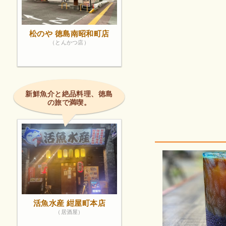
松のや 徳島南昭和町店
（とんかつ店）
新鮮魚介と絶品料理、徳島
の旅で満喫。
活魚水産 紺屋町本店
（居酒屋）