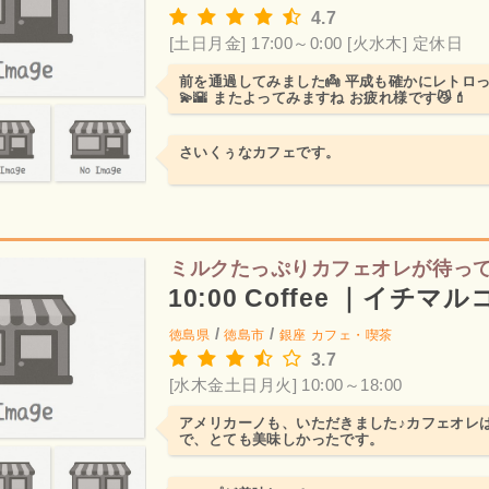
4.7
[土日月金] 17:00～0:00
[火水木] 定休日
前を通過してみました👼 平成も確かにレトロっ
💫🌇 またよってみますね お疲れ様です😼💄
さいくぅなカフェです。
ミルクたっぷりカフェオレが待っ
10:00 Coffee ｜イチマ
/
/
徳島県
徳島市
銀座
カフェ・喫茶
3.7
[水木金土日月火] 10:00～18:00
アメリカーノも、いただきました♪カフェオレ
で、とても美味しかったです。