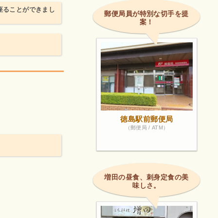
座ることができまし
郵便局員が特別な切手を提
案！
。
徳島駅前郵便局
（郵便局 / ATM）
増田の昼食、刺身定食の美
味しさ。