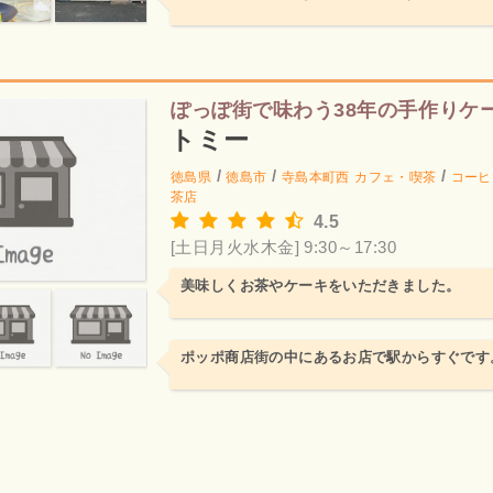
ぽっぽ街で味わう38年の手作りケ
トミー
/
/
/
徳島県
徳島市
寺島本町西
カフェ・喫茶
コーヒ
茶店
4.5
[土日月火水木金] 9:30～17:30
美味しくお茶やケーキをいただきました。
ポッポ商店街の中にあるお店で駅からすぐです