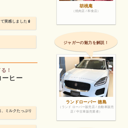
胡桃庵
（焼肉店 / 和食店）
て実感しました🧋
ジャガーの魅力を解説！
てる！
ルコーヒー
ランドローバー 徳島
（ランド ローバー販売店 / 自動車販売
は、ミルクたっぷり
店 / 中古車販売業者）