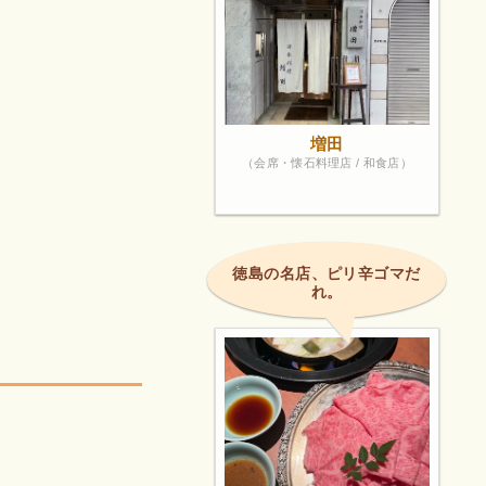
増田
（会席・懐石料理店 / 和食店）
徳島の名店、ピリ辛ゴマだ
れ。