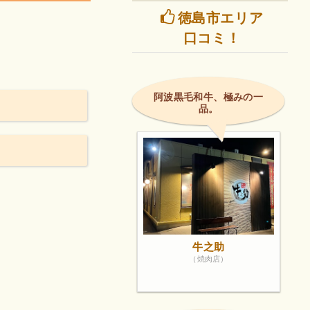
徳島市エリア
口コミ！
阿波黒毛和牛、極みの一
品。
牛之助
（焼肉店）