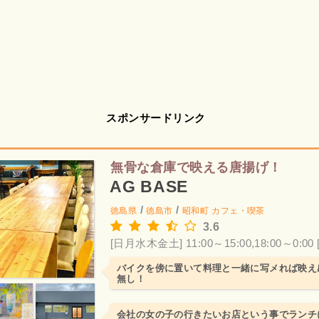
スポンサードリンク
無骨な倉庫で映える唐揚げ！
AG BASE
/
/
徳島県
徳島市
昭和町
カフェ・喫茶
3.6
[日月水木金土] 11:00～15:00,18:00～0:00
バイクを傍に置いて料理と一緒に写メれば映え
無し！
会社の女の子の行きたいお店という事でランチ