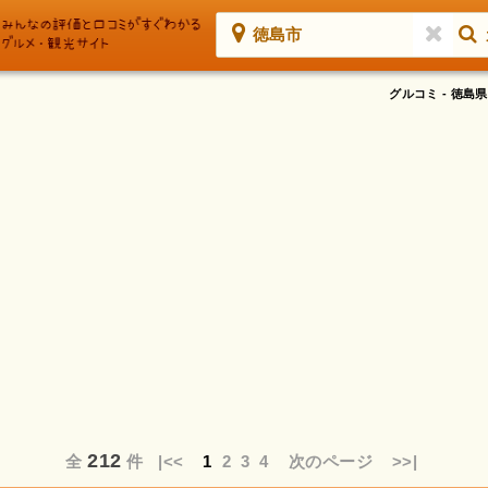
徳島市
グルコミ - 徳
212
全
件
|<<
1
2
3
4
次のページ
>>|