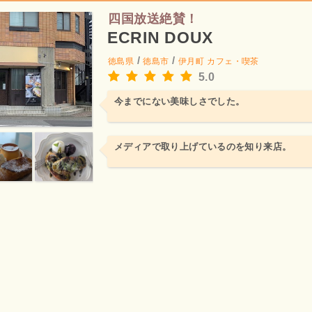
四国放送絶賛！
ECRIN DOUX
/
/
徳島県
徳島市
伊月町
カフェ・喫茶
5.0
今までにない美味しさでした。
メディアで取り上げているのを知り来店。