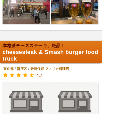
本格派チーズステーキ、絶品！
cheesesteak & Smash burger food
truck
東京都
/
新宿区
/
歌舞伎町
アメリカ料理店
4.7