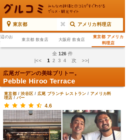
東京都
アメリカ料理店
周辺のお
東京都 アメリカ
東京都 飲食店
大阪府 飲食店
店
料理店
全
126
件
|<<
1
2
3
4
次
>>|
広尾ガーデンの美味ブリトー。
Pebble Hiroo Terrace
東京都
/
渋谷区
/
広尾
ブランチ レストラン
/
アメリカ料
理店
/
バー
4.6