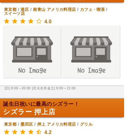
東京都
/
港区
/
南青山
アメリカ料理店
/
カフェ・喫茶
/
スイーツ店
4.0
[日] 9:00～20:00
[月火水木金土] 9:00～21:00
誕生日祝いに最高のシズラー！
シズラー 押上店
東京都
/
墨田区
/
押上
アメリカ料理店
/
グリル
4.2