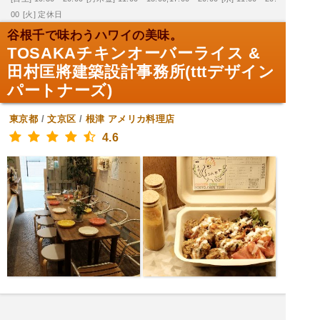
00
[火] 定休日
谷根千で味わうハワイの美味。
TOSAKAチキンオーバーライス &
田村匡將建築設計事務所(tttデザイン
パートナーズ)
東京都
/
文京区
/
根津
アメリカ料理店
4.6