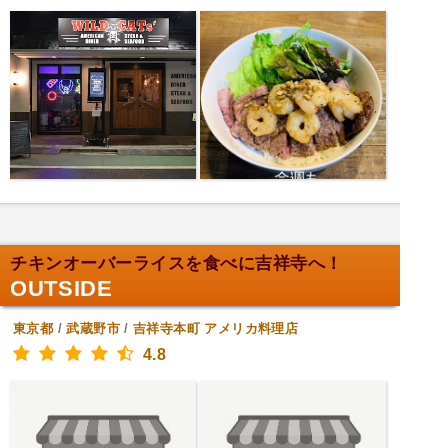
チキンオーバーライスを食べに吉祥寺へ！
OUTSIDE
東京都
/
武蔵野市
/
吉祥寺本町
アメリカ料理店
4.8