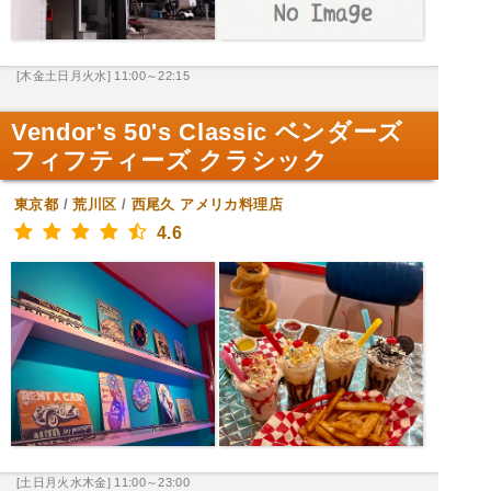
[木金土日月火水] 11:00～22:15
Vendor's 50's Classic ベンダーズ
フィフティーズ クラシック
東京都
/
荒川区
/
西尾久
アメリカ料理店
4.6
[土日月火水木金] 11:00～23:00