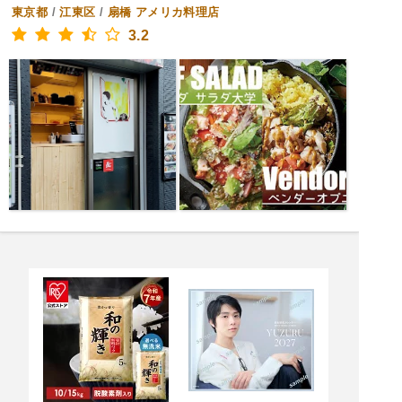
東京都
/
江東区
/
扇橋
アメリカ料理店
3.2