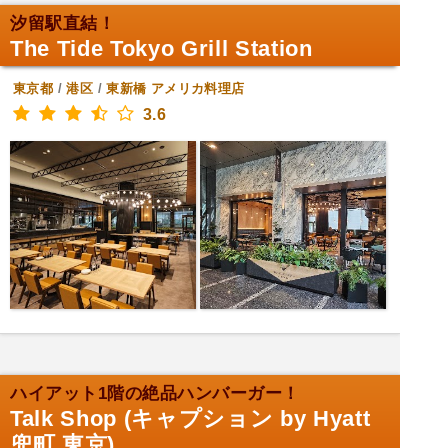
汐留駅直結！
The Tide Tokyo Grill Station
東京都
/
港区
/
東新橋
アメリカ料理店
3.6
ハイアット1階の絶品ハンバーガー！
Talk Shop (キャプション by Hyatt
兜町 東京)