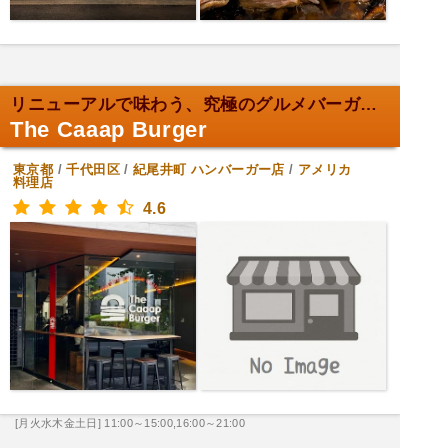
リニューアルで味わう、究極のグルメバーガー！
The Caaap Burger
東京都
/
千代田区
/
紀尾井町
ハンバーガー店
/
アメリカ
料理店
4.6
[月火水木金土日] 11:00～15:00,16:00～21:00