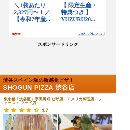
スポンサードリンク
渋谷スペイン坂の新感覚ピザ！
SHOGUN PIZZA 渋谷店
東京都
/
渋谷区
/
宇田川町
ピザ店
/
アメリカ料理店
/
フ
ァースト フード店
4.7