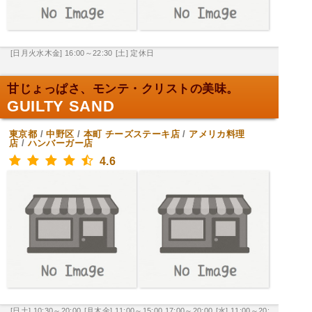
[日月火水木金] 16:00～22:30
[土] 定休日
甘じょっぱさ、モンテ・クリストの美味。
GUILTY SAND
東京都
/
中野区
/
本町
チーズステーキ店
/
アメリカ料理
店
/
ハンバーガー店
4.6
[日土] 10:30～20:00
[月木金] 11:00～15:00,17:00～20:00
[水] 11:00～20: