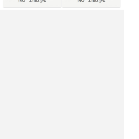
[月火水木金] 11:30～14:30,17:30～22:30
[日土] 定休日
|<<
1
2
3
4
次
>>|
アメリカ料理店を探す
東京都 飲食店を探す
東京都 居酒屋を探す
東京都 バーを探す
東京都 ホテル・旅館を探す
東京都 ショッピング モールを探す
東京都 観光名所を探す
東京都 ナイトクラブを探す
ファームステイを探す