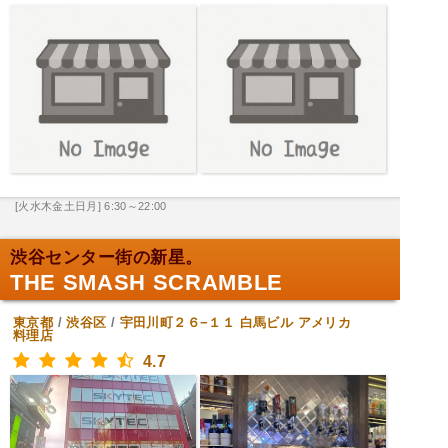
[火水木金土日月] 6:30～22:00
渋谷センター街の新星。
THE SMASH SCRAMBLE
東京都
/
渋谷区
/
宇田川町２６−１１ 白馬ビル
アメリカ
料理店
4.7