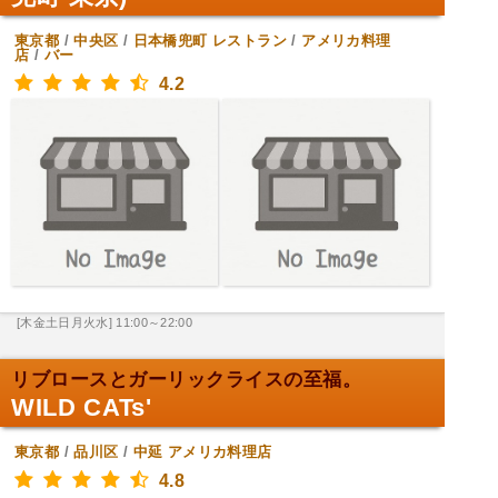
東京都
/
中央区
/
日本橋兜町
レストラン
/
アメリカ料理
店
/
バー
4.2
[木金土日月火水] 11:00～22:00
リブロースとガーリックライスの至福。
WILD CATs'
東京都
/
品川区
/
中延
アメリカ料理店
4.8