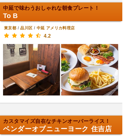
中延で味わうおしゃれな朝食プレート！
To B
東京都
/
品川区
/
中延
アメリカ料理店
4.2
カスタマイズ自在なチキンオーバーライス！
ベンダーオブニューヨーク 住吉店