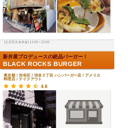
[土日月火水木金] 11:00～22:00
新井屋プロデュースの絶品バーガー！
BLACK ROCKS BURGER
東京都
/
渋谷区
/
渋谷３丁目
ハンバーガー店
/
アメリカ
料理店
/
テイクアウト
4.6