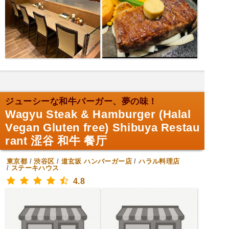
ジューシーな和牛バーガー、夢の味！
Wagyu Steak & Hamburger (Halal
Vegan Gluten free) Shibuya Restau
rant 涩谷 和牛 餐厅
東京都
/
渋谷区
/
道玄坂
ハンバーガー店
/
ハラル料理店
/
ステーキハウス
4.8