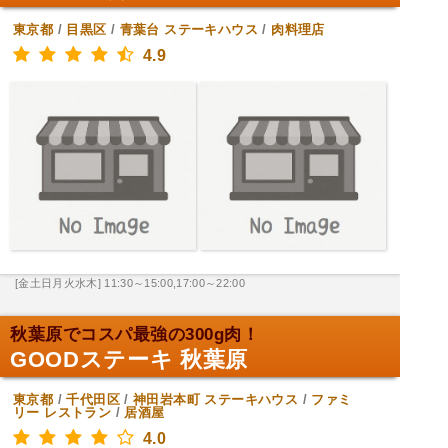
東京都
/
目黒区
/
青葉台
ステーキハウス
/
肉料理店
4.9
[金土日月火水木] 11:30～15:00,17:00～22:00
秋葉原でコスパ最強の300g肉！
GOODステーキ 秋葉原
東京都
/
千代田区
/
神田岩本町
ステーキハウス
/
ファミ
リー レストラン
/
居酒屋
4.0