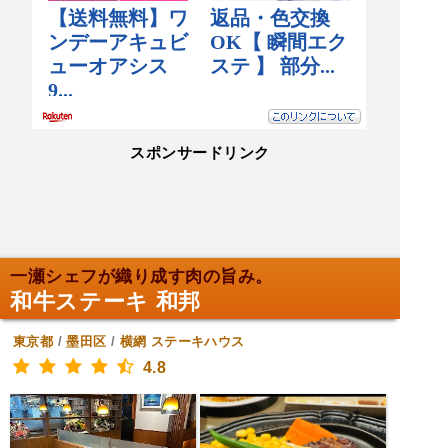
スポンサードリンク
一瀬シェフが織り成す肉の旨み。
和牛ステーキ 和邦
東京都
/
墨田区
/
横網
ステーキハウス
4.8