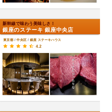
新幹線で味わう美味しさ！
銀座のステーキ 銀座中央店
東京都
/
中央区
/
銀座
ステーキハウス
4.2