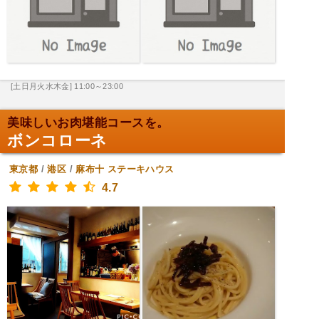
[土日月火水木金] 11:00～23:00
美味しいお肉堪能コースを。
ボンコローネ
東京都
/
港区
/
麻布十
ステーキハウス
4.7