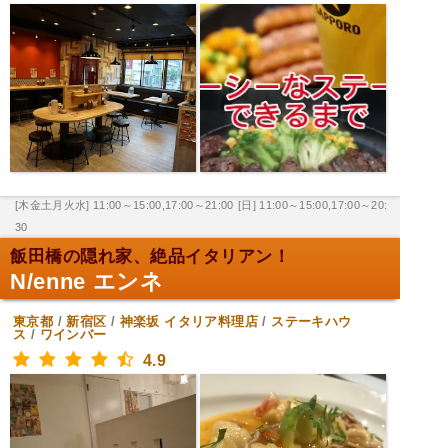
[木金土月火水] 11:00～15:00,17:00～21:00
[日] 11:00～15:00,17:00～20:
30
飯田橋の隠れ家、絶品イタリアン！
N/enne エンネ
東京都
/
新宿区
/
神楽坂
イタリア料理店
/
ステーキハウ
ス
/
ワインバー
4.9