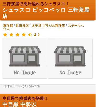
三軒茶屋で肉汁溢れるシュラスコ！
シュラスコ ピッコベッロ 三軒茶屋
店
東京都
/
世田谷区
/
太子堂
ブラジル料理店
/
ステーキハ
ウス
4.2
[水木金土日月火] 11:30～2:00
中目黒で熟成肉を堪能！
中目黒 中勢以