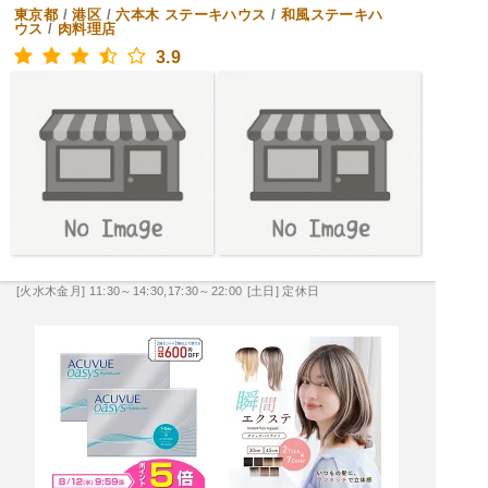
東京都
/
港区
/
六本木
ステーキハウス
/
和風ステーキハ
ウス
/
肉料理店
3.9
[火水木金月] 11:30～14:30,17:30～22:00
[土日] 定休日