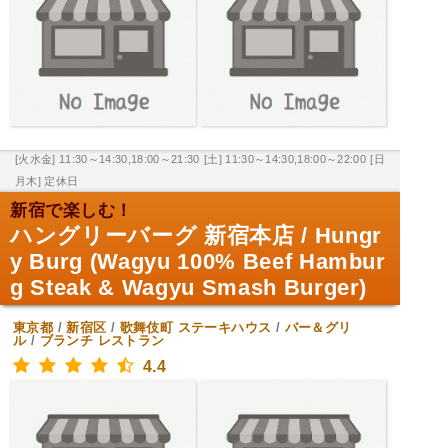
[火水金] 11:30～14:30,18:00～21:30
[土] 11:30～14:30,18:00～22:00
[日
月木] 定休日
新宿で楽しむ！
ハングリーバーグ 新宿本店 / Hungr
y Burg (Wagyu 100% Beef Hambur
g Steak & Wagyu Smash Burger)
東京都
/
新宿区
/
歌舞伎町
ステーキハウス
/
バー＆グリ
ル
/
ブランチ レストラン
4.4