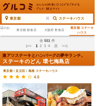
東京都
ステーキハウス
周辺のお
東京都 ステーキ
東京都 飲食店
大阪府 飲食店
店
ハウス
全
551
件
|<<
1
2
3
4
次
>>|
激アツステーキとハンバーグの夢中ランチ。
ステーキのどん 環七梅島店
東京都
/
足立区
/
島根
ステーキハウス
4.0