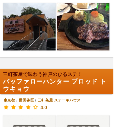
三軒茶屋で味わう神戸のひるステ！
バッファローハンター ブロッド ト
ウキョウ
東京都
/
世田谷区
/
三軒茶屋
ステーキハウス
4.0