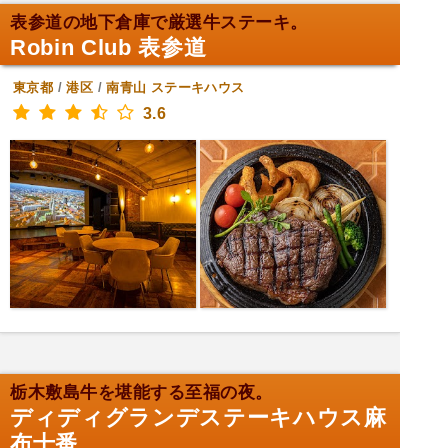
表参道の地下倉庫で厳選牛ステーキ。
Robin Club 表参道
東京都
/
港区
/
南青山
ステーキハウス
3.6
栃木敷島牛を堪能する至福の夜。
ディディグランデステーキハウス麻
布十番