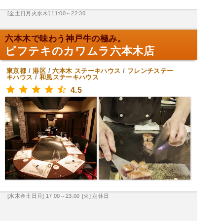
[金土日月火水木] 11:00～22:30
六本木で味わう神戸牛の極み。
ビフテキのカワムラ六本木店
東京都
/
港区
/
六本木
ステーキハウス
/
フレンチステー
キハウス
/
和風ステーキハウス
4.5
[水木金土日月] 17:00～23:00
[火] 定休日