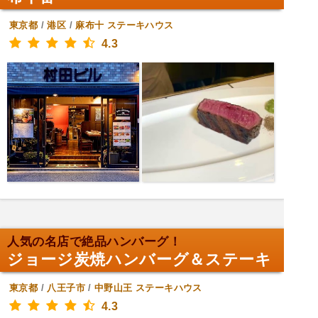
東京都
/
港区
/
麻布十
ステーキハウス
4.3
人気の名店で絶品ハンバーグ！
ジョージ炭焼ハンバーグ＆ステーキ
東京都
/
八王子市
/
中野山王
ステーキハウス
4.3