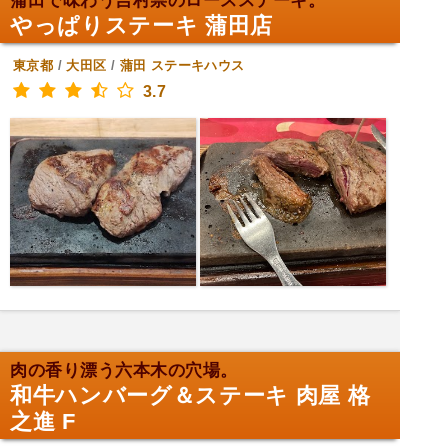
蒲田で味わう吉村崇のロースステーキ。
やっぱりステーキ 蒲田店
東京都
/
大田区
/
蒲田
ステーキハウス
3.7
肉の香り漂う六本木の穴場。
和牛ハンバーグ＆ステーキ 肉屋 格
之進 F