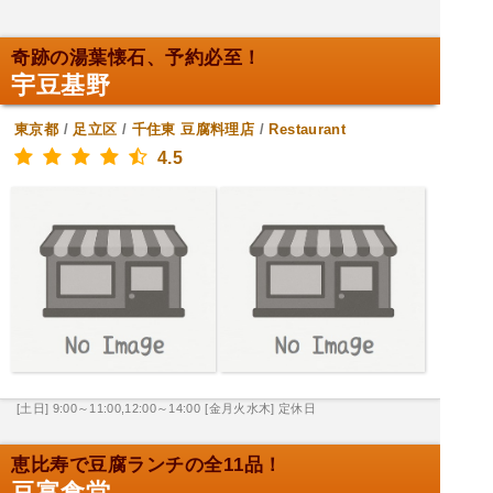
奇跡の湯葉懐石、予約必至！
宇豆基野
東京都
/
足立区
/
千住東
豆腐料理店
/
Restaurant
4.5
[土日] 9:00～11:00,12:00～14:00
[金月火水木] 定休日
恵比寿で豆腐ランチの全11品！
豆富食堂