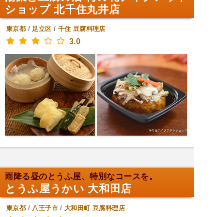
ショップ 北千住丸井店
東京都
/
足立区
/
千住
豆腐料理店
3.0
雨降る昼のとうふ屋、特別なコースを。
とうふ屋うかい 大和田店
東京都
/
八王子市
/
大和田町
豆腐料理店