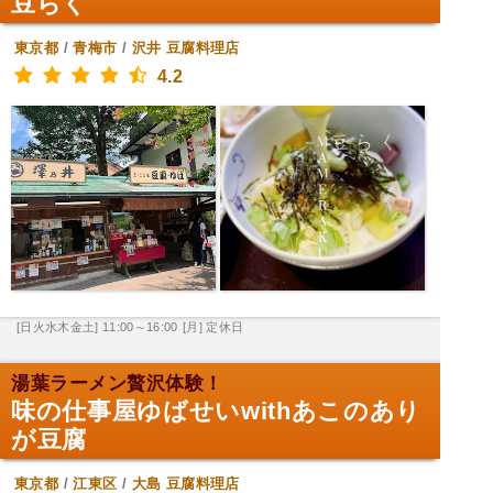
豆らく
東京都
/
青梅市
/
沢井
豆腐料理店
4.2
[日火水木金土] 11:00～16:00
[月] 定休日
湯葉ラーメン贅沢体験！
味の仕事屋ゆばせいwithあこのあり
が豆腐
東京都
/
江東区
/
大島
豆腐料理店