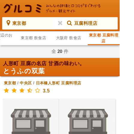
東京都
豆腐料理店
周辺のお
東京都 豆腐料理
東京都 飲食店
大阪府 飲食店
店
店
全
20
件
人形町 豆腐の名店 甘酒の味わい。
とうふの双葉
東京都
/
中央区
/
日本橋人形町
豆腐料理店
3.5