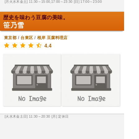
[月火水木金土] 11:30～15:00,17:00～23:30
[日] 17:00～23:00
歴史を味わう豆腐の美味。
笹乃雪
東京都
/
台東区
/
根岸
豆腐料理店
4.4
[火水木金土日] 11:30～20:30
[月] 定休日