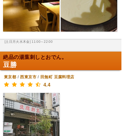
[土日月火水木金] 11:00～22:00
絶品の湯葉刺しとおでん。
豆勝
東京都
/
西東京市
/
田無町
豆腐料理店
4.4