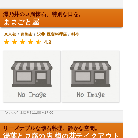
澤乃井の豆腐懐石、特別な日を。
ままごと屋
東京都
/
青梅市
/
沢井
豆腐料理店
/
料亭
4.3
[火水木金土日月] 11:00～17:00
リーズナブルな懐石料理、静かな空間。
湯葉と豆腐の店 梅の花テイクアウト