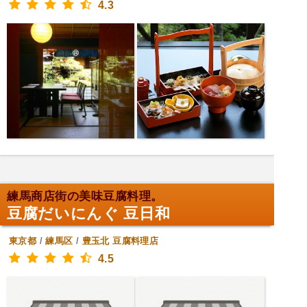
4.3
練馬商店街の美味豆腐料理。
豆腐だいにんぐ 豆日和
東京都
/
練馬区
/
豊玉北
豆腐料理店
4.5