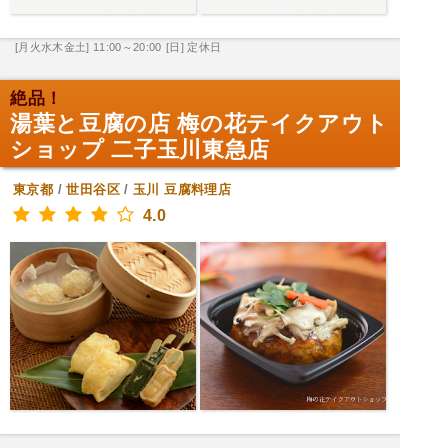
[月火水木金土] 11:00～20:00
[日] 定休日
絶品！
湯葉と豆腐の店 梅の花テイクアウト
ショップ 二子玉川東急店
東京都
/
世田谷区
/
玉川
豆腐料理店
4.0