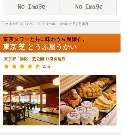
[水木金月火] 11:30～14:00,17:30～23:00
[土日] 定休日
東京タワーと共に味わう豆腐懐石。
東京 芝 とうふ屋うかい
東京都
/
港区
/
芝公園
豆腐料理店
4.5