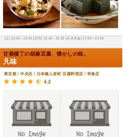
[土] 16:30～22:45
[日月] 16:30～22:30
[火水木金] 17:00～22:45
甘酒横丁の胡麻豆腐、懐かしの味。
凡味
東京都
/
中央区
/
日本橋人形町
豆腐料理店
/
和食店
4.2