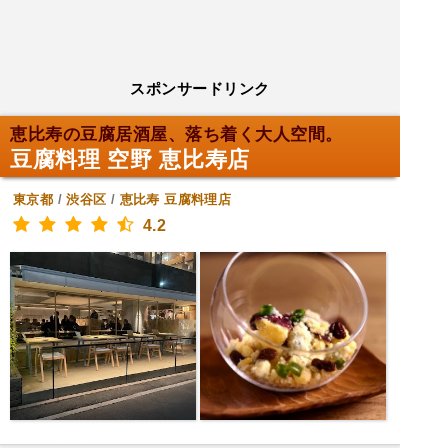
スポンサードリンク
恵比寿の豆腐居酒屋、落ち着く大人空間。
豆腐料理 空野 恵比寿店
東京都
/
渋谷区
/
恵比寿
豆腐料理店
4.2