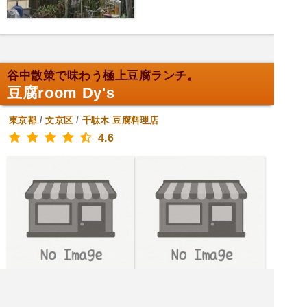
谷中散策で味わう極上豆腐ランチ。
豆腐room Dy's
東京都
/
文京区
/
千駄木
豆腐料理店
4.6