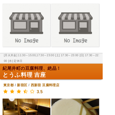
[月火木金] 11:30～15:00,17:30～23:00
[土] 17:30～23:00
[日] 17:30～22:
00
[水] 定休日
紀尾井町の豆腐料理、絶品！
とうふ料理 吉座
東京都
/
新宿区
/
西新宿
豆腐料理店
3.5