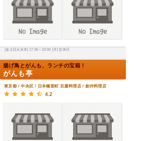
[金土日火水木] 17:30～23:00
[月] 定休日
揚げ鳥とがんも、ランチの宝箱！
がんも亭
東京都
/
中央区
/
日本橋室町
豆腐料理店
/
創作料理店
4.2