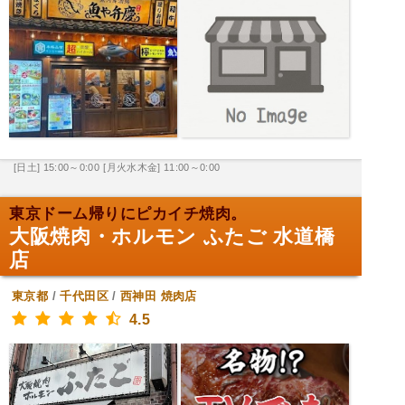
[日土] 15:00～0:00
[月火水木金] 11:00～0:00
東京ドーム帰りにピカイチ焼肉。
大阪焼肉・ホルモン ふたご 水道橋
店
東京都
/
千代田区
/
西神田
焼肉店
4.5