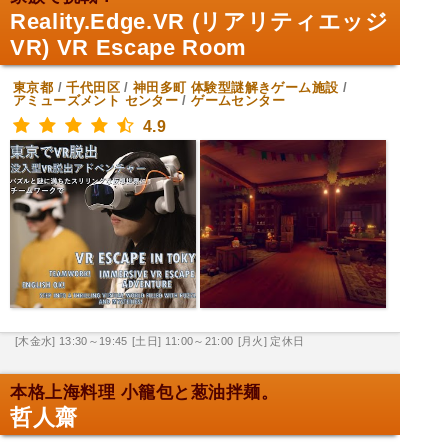
Reality.Edge.VR (リアリティエッジ
VR) VR Escape Room
東京都
/
千代田区
/
神田多町
体験型謎解きゲーム施設
/
アミューズメント センター
/
ゲームセンター
4.9
[木金水] 13:30～19:45
[土日] 11:00～21:00
[月火] 定休日
本格上海料理 小籠包と葱油拌麺。
哲人齋