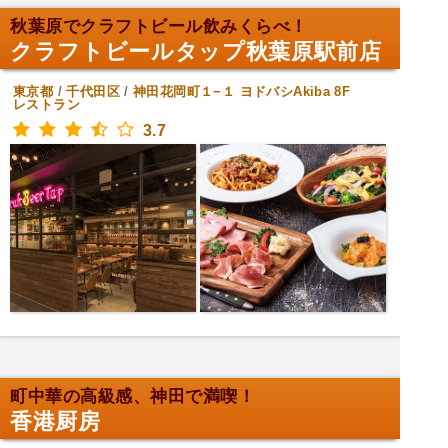
秋葉原でクラフトビール飲みくらべ！
クラフトビールタップ秋葉原駅前店
東京都
/
千代田区
/
神田花岡町１−１ ヨドバシAkiba 8F
レストラン
3.7
町中華の高級感、神田で満喫！
香港厨房