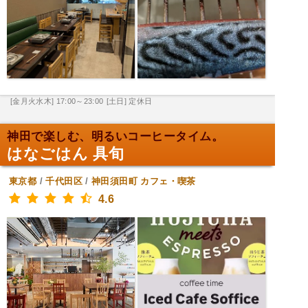
[金月火水木] 17:00～23:00
[土日] 定休日
神田で楽しむ、明るいコーヒータイム。
はなごはん 具旬
東京都
/
千代田区
/
神田須田町
カフェ・喫茶
4.6