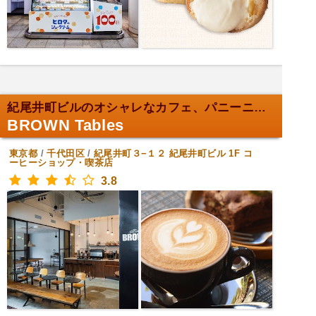
紀尾井町ビルのオシャレなカフェ、パニーニが絶品！
BROWN Tables
東京都
/
千代田区
/
紀尾井町３−１２ 紀尾井町ビル 1F
コ
ーヒーショップ・喫茶店
3.8