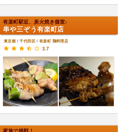
有楽町駅近、炭火焼き個室♪
串や三ぞう有楽町店
東京都
/
千代田区
/
有楽町
鶏料理店
3.7
家族で挑戦！