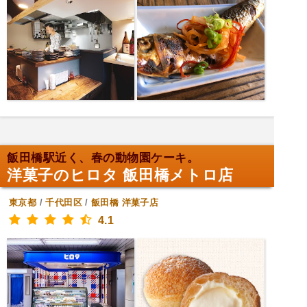
飯田橋駅近く、春の動物園ケーキ。
洋菓子のヒロタ 飯田橋メトロ店
東京都
/
千代田区
/
飯田橋
洋菓子店
4.1