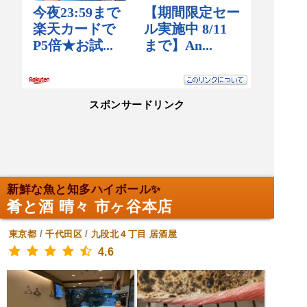
スポンサードリンク
新鮮な魚と知多ハイボール✨
肴と酒 晴々 市ヶ谷本店
東京都
/
千代田区
/
九段北４丁目
居酒屋
4.6