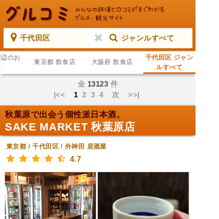
千代田区
ジャンルすべて
周辺のお
千代田区 ジャン
東京都 飲食店
大阪府 飲食店
店
ルすべて
全
13123
件
|<<
1
2
3
4
次
>>|
秋葉原で出会う個性派日本酒。
SAKE MARKET 秋葉原店
東京都
/
千代田区
/
外神田
居酒屋
4.7