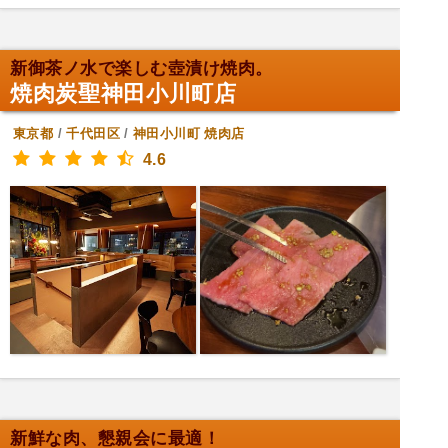
新御茶ノ水で楽しむ壺漬け焼肉。
焼肉炭聖神田小川町店
東京都
/
千代田区
/
神田小川町
焼肉店
4.6
新鮮な肉、懇親会に最適！