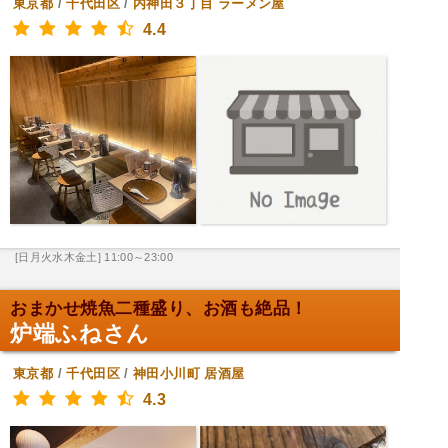
東京都
/
千代田区
/
内神田３丁目
ラーメン屋
4.4
[日月火水木金土] 11:00～23:00
おまかせ焼魚二種盛り、お酒も絶品！
炉端ふねさん
東京都
/
千代田区
/
神田小川町
居酒屋
4.3