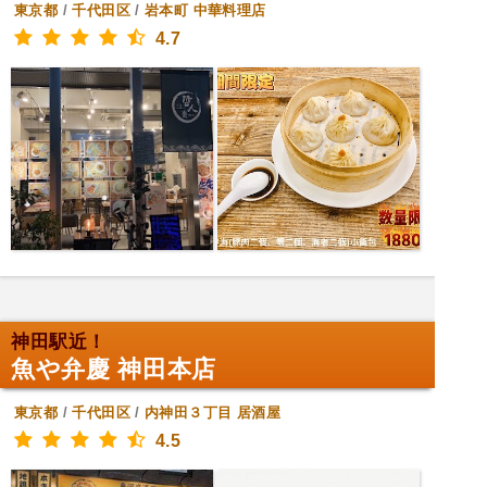
東京都
/
千代田区
/
岩本町
中華料理店
4.7
神田駅近！
魚や弁慶 神田本店
東京都
/
千代田区
/
内神田３丁目
居酒屋
4.5