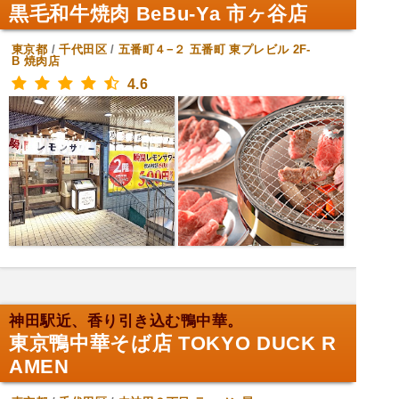
黒毛和牛焼肉 BeBu-Ya 市ヶ谷店
東京都
/
千代田区
/
五番町４−２ 五番町 東プレビル 2F-
B
焼肉店
4.6
神田駅近、香り引き込む鴨中華。
東京鴨中華そば店 TOKYO DUCK R
AMEN