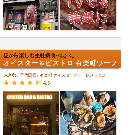
昼から楽しむ生牡蠣食べ比べ。
オイスター＆ビストロ 有楽町ワーフ
東京都
/
千代田区
/
有楽町
オイスターバー レストラン
4.5