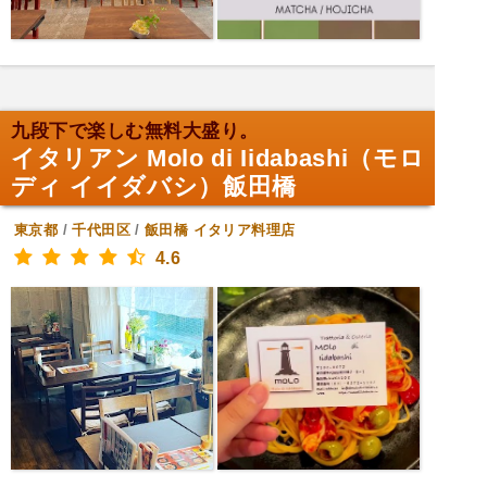
九段下で楽しむ無料大盛り。
イタリアン Molo di Iidabashi（モロ
ディ イイダバシ）飯田橋
東京都
/
千代田区
/
飯田橋
イタリア料理店
4.6