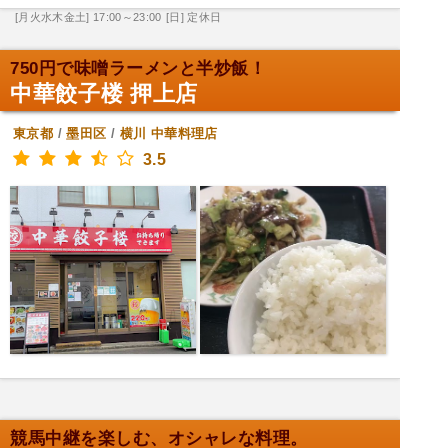
[月火水木金土] 17:00～23:00
[日] 定休日
750円で味噌ラーメンと半炒飯！
中華餃子楼 押上店
東京都
/
墨田区
/
横川
中華料理店
3.5
競馬中継を楽しむ、オシャレな料理。