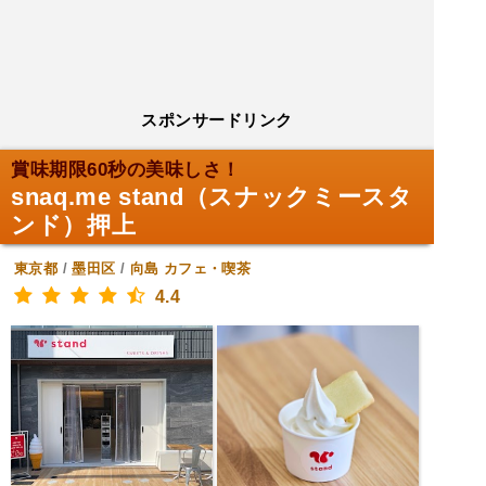
スポンサードリンク
賞味期限60秒の美味しさ！
snaq.me stand（スナックミースタ
ンド）押上
東京都
/
墨田区
/
向島
カフェ・喫茶
4.4