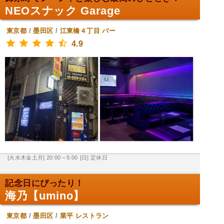
NEOスナック Garage
東京都
/
墨田区
/
江東橋４丁目
バー
4.9
[火水木金土月] 20:00～5:00
[日] 定休日
記念日にぴったり！
海乃【umino】
東京都
/
墨田区
/
業平
レストラン