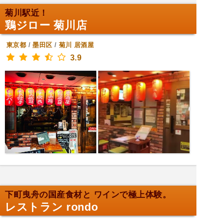
菊川駅近！
鶏ジロー 菊川店
東京都
/
墨田区
/
菊川
居酒屋
3.9
下町曳舟の国産食材と ワインで極上体験。
レストラン rondo