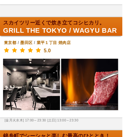
スカイツリー近くで炊き立てコシヒカリ。
GRILL THE TOKYO / WAGYU BAR
東京都
/
墨田区
/
業平１丁目
焼肉店
5.0
[金月火水木] 17:00～23:30
[土日] 13:00～23:30
錦糸町でシーシャと楽しむ最高のひととき！