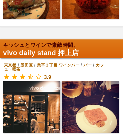
キッシュとワインで素敵時間。
vivo daily stand 押上店
東京都
/
墨田区
/
業平３丁目
ワインバー
/
バー
/
カフ
ェ・喫茶
3.9