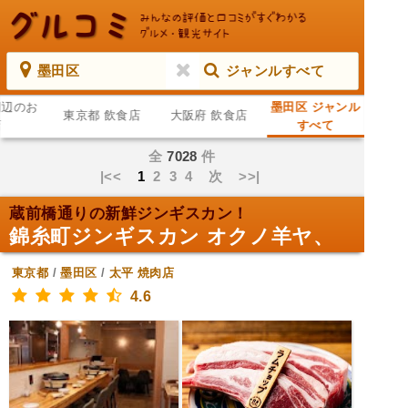
墨田区
ジャンルすべて
周辺のお
墨田区 ジャンル
東京都 飲食店
大阪府 飲食店
店
すべて
全
7028
件
|<<
1
2
3
4
次
>>|
蔵前橋通りの新鮮ジンギスカン！
錦糸町ジンギスカン オクノ羊ヤ、
東京都
/
墨田区
/
太平
焼肉店
4.6