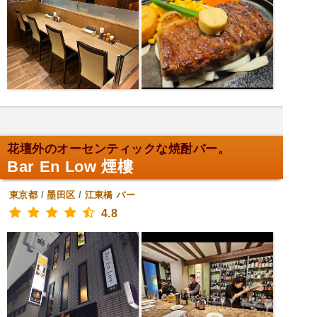
花壇外のオーセンティックな焼酎バー。
Bar En Low 煙樓
東京都
/
墨田区
/
江東橋
バー
4.8