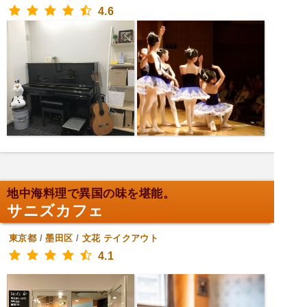
4.6
地中海料理で異国の味を堪能。
サニズカフェ
東京都
/
墨田区
/
文花
テイクアウト
4.1