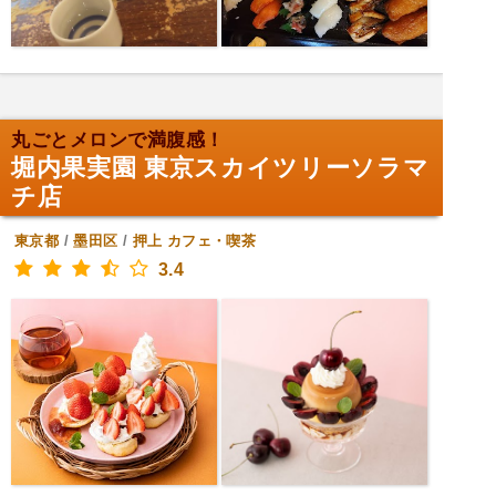
丸ごとメロンで満腹感！
堀内果実園 東京スカイツリーソラマ
チ店
東京都
/
墨田区
/
押上
カフェ・喫茶
3.4