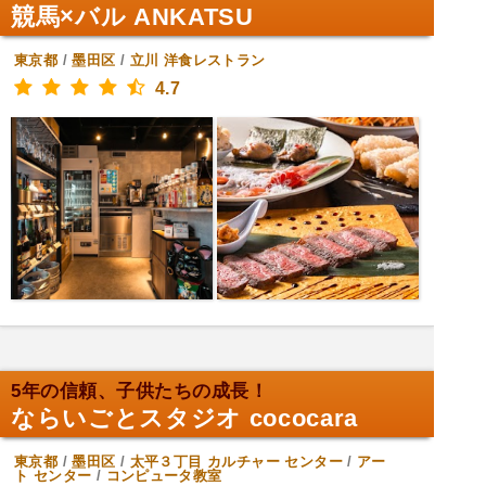
競馬×バル ANKATSU
東京都
/
墨田区
/
立川
洋食レストラン
4.7
5年の信頼、子供たちの成長！
ならいごとスタジオ cococara
東京都
/
墨田区
/
太平３丁目
カルチャー センター
/
アー
ト センター
/
コンピュータ教室