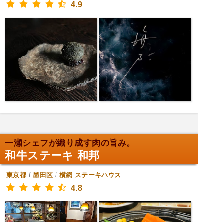
4.9
一瀬シェフが織り成す肉の旨み。
和牛ステーキ 和邦
東京都
/
墨田区
/
横網
ステーキハウス
4.8