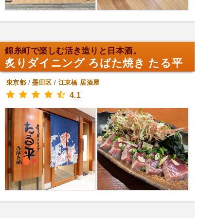
錦糸町で楽しむ活き造りと日本酒。
炙りダイニング ろばた焼き たる平
東京都
/
墨田区
/
江東橋
居酒屋
4.1