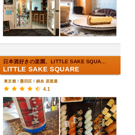
日本酒好きの楽園、LITTLE SAKE SQUA...
LITTLE SAKE SQUARE
東京都
/
墨田区
/
錦糸
居酒屋
4.1