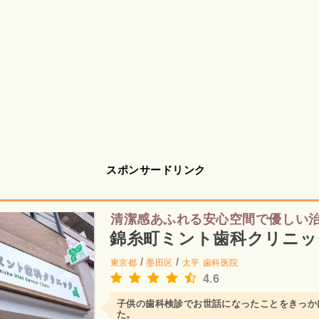
スポンサードリンク
清潔感あふれる安心空間で優しい
錦糸町ミント歯科クリニッ
/
/
東京都
墨田区
太平
歯科医院
4.6
子供の歯科検診でお世話になったことをきっか
た。