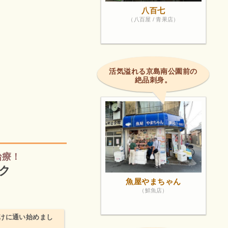
八百七
（八百屋 / 青果店）
活気溢れる京島南公園前の
絶品刺身。
治療！
ク
魚屋やまちゃん
（鮮魚店）
けに通い始めまし