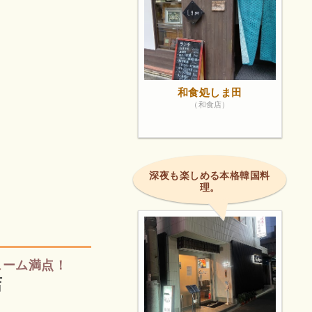
和食処しま田
（和食店）
深夜も楽しめる本格韓国料
理。
ューム満点！
店