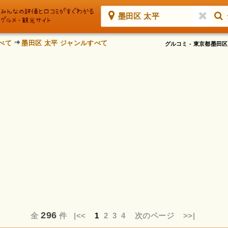
墨田区 太平
べて
墨田区 太平 ジャンルすべて
グルコミ - 東京都墨
296
全
件
|<<
1
2
3
4
次のページ
>>|