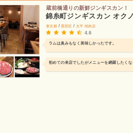
蔵前橋通りの新鮮ジンギスカン！
錦糸町ジンギスカン オク
/
/
東京都
墨田区
太平
焼肉店
4.6
ラムは臭みもなく美味しかったです。
初めての来店でしたがメニューを網羅したくな