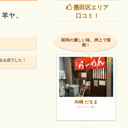
墨田区エリア
ノ羊ヤ、
口コミ！
昭和の優しい味、押上で堪
能！
るお店でした！
向嶋 だるま
（ラーメン屋）