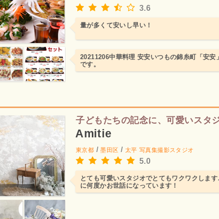
3.6
量が多くて安いし早い！
20211206中華料理 安安いつもの錦糸町「安
です。
子どもたちの記念に、可愛いスタ
Amitie
/
/
東京都
墨田区
太平
写真集撮影スタジオ
5.0
とても可愛いスタジオでとてもワクワクします
に何度かお世話になっています！