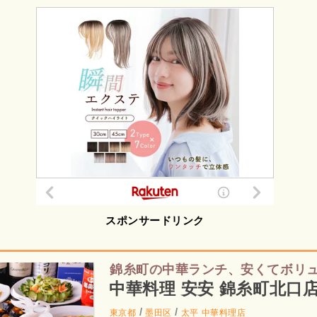
スポンサードリンク
錦糸町の中華ランチ、安くてボリ
中華料理 安安 錦糸町北口
/
/
東京都
墨田区
太平
中華料理店