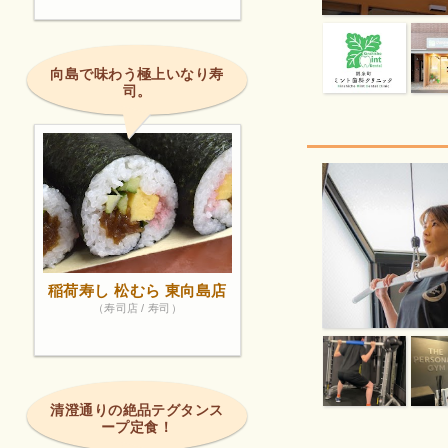
向島で味わう極上いなり寿
司。
稲荷寿し 松むら 東向島店
（寿司店 / 寿司）
清澄通りの絶品テグタンス
ープ定食！