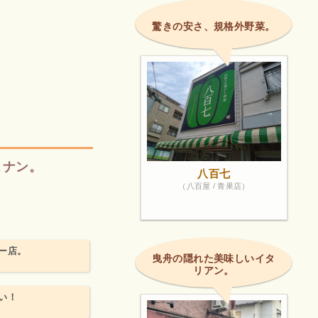
驚きの安さ、規格外野菜。
こナン。
八百七
（八百屋 / 青果店）
ー店。
曳舟の隠れた美味しいイタ
リアン。
い！