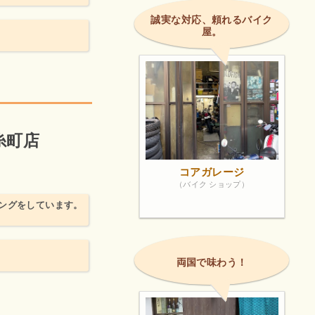
誠実な対応、頼れるバイク
屋。
錦糸町店
コアガレージ
（バイク ショップ）
ングをしています。
両国で味わう！