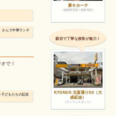
豚キホーテ
（韓国料理店 / 肉料理店）
安」さんで中華ランチ
親切で丁寧な接客が魅力！
ジオで！
KYGNUS 北斎通りSS（大
♪子どもたちの記念
成砿油）
（ガソリンスタンド）